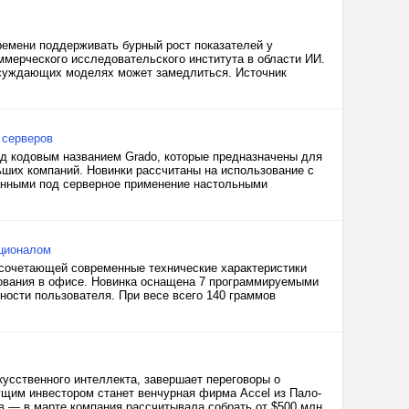
ремени поддерживать бурный рост показателей у
мерческого исследовательского института в области ИИ.
ассуждающих моделях может замедлиться. Источник
 серверов
д кодовым названием Grado, которые предназначены для
ьших компаний. Новинки рассчитаны на использование с
анными под серверное применение настольными
ционалом
 сочетающей современные технические характеристики
зования в офисе. Новинка оснащена 7 программируемыми
ости пользователя. При весе всего 140 граммов
кусственного интеллекта, завершает переговоры о
ущим инвестором станет венчурная фирма Accel из Пало-
в — в марте компания рассчитывала собрать от $500 млн