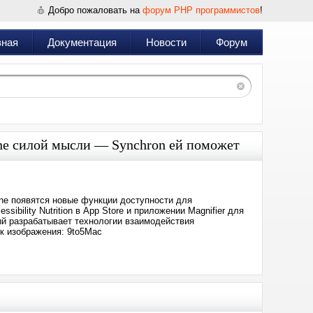
Добро пожаловать на
форум PHP программистов
!
вная
Документация
Новости
Форум
one силой мысли — Synchron ей поможет
one появятся новые функции доступности для
ibility Nutrition в App Store и приложении Magnifier для
рый разрабатывает технологии взаимодействия
к изображения: 9to5Mac