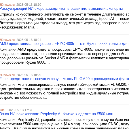
3Dnews.ru
, 2025-05-13 18:10
Рассуждающий ИИ скоро замедлится в развитии, выяснили эксперты
Отрасль искусственного интеллекта не сможет в течение длительного в
рассуждающих моделей, гласит аналитический доклад Epoch AI — неком
Эксперты организации сделали вывод, что уже через год прогресс в р
изображения: Mariia...
3Dnews.ru
, 2025-05-13 18:24
AMD представила процессоры EPYC 4005 — как Ryzen 9000, только для
Компания AMD представила процессоры EPYC 4005, также известные по
создания компактных, но вполне производительных серверов для небол
процессорным разъёмом Socket AM5 и фактически являются адаптиров
процессорами Ryzen 9000....
3Dnews.ru
, 2025-05-13 18:29
Filum представляет новую игровую мышь FL-GM20 с расширенным функ
Компания Filum анонсировала выпуск новой геймерской мыши FL-GM20,
для требовательных игроков и практичность для повседневного исполь
кнопками с возможностью полной настройки под индивидуальные потребн
устройство обеспечивает...
iXBT
, 2025-05-13 17:37
Гонка ИИ-поисковиков: Perplexity AI близка к сделке на $500 млн
Компания Perplexity AI, разрабатывающая поисковую систему на базе ис
привлечении $500 млн при оценке в $14 млрд. Как сообщило CNBC, вед
Альто. Эта сумма находится на нижней границе ранее заявленных плано