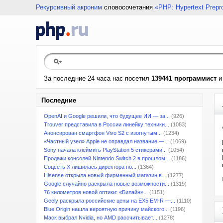
Рекурсивный акроним
словосочетания
«PHP: Hypertext Prepr
За последние 24 часа нас посетил
139441 программист
Последние
OpenAI и Google решили, что будущее ИИ — за...
(926)
Trouver представила в России линейку техники...
(1083)
Анонсирован смартфон Vivo S2 с изогнутым...
(1234)
«Частный узел» Apple не оправдал название —...
(1069)
Sony начала клеймить PlayStation 5 стикерами...
(1054)
Продажи консолей Nintendo Switch 2 в прошлом...
(1186)
Соцсеть X лишилась директора по...
(1364)
Hisense открыла новый фирменный магазин в...
(1277)
Google случайно раскрыла новые возможности...
(1319)
76 километров новой оптики: «Билайн»...
(1151)
Geely раскрыла российские цены на EX5 EM-R —...
(1110)
Blue Origin нашла вероятную причину майского...
(1196)
Маск выбрал Nvidia, но AMD рассчитывает...
(1278)