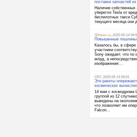
поставки запчастей из
Наличие собственных 
уберегло Tesla от вр
беспилотных такси Cyb
текущего месяца они д
3Dnews.ru
, 2025-05-14 09:
Повышенные пошлины о
Казалось бы, в сфере
участники соответств
Sony ожидает, что по 
млрд, а непосредстве
изображения:...
iXBT
, 2025-05-14 09:01
Эти ракеты опережают 
космических вычисле
14 мая с космодрома 
группой из 12 спутник
выведены на околоземн
что позволяет им опер
Falcon...