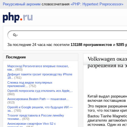
Рекурсивный акроним
словосочетания
«PHP: Hypertext Preprocessor»
За последние 24 часа нас посетили
131188 программистов
и
9285 
Последние
Volkswagen оказ
разрешения на 
Марсоход Perseverance впервые показал,
как...
(803)
Дефицит памяти грозит производству iPhone
18...
(761)
Слежка под видом популярных
приложений:...
(752)
OpenAI попросила суд отклонить иск Apple,...
(860)
Китай выдал разрешен
Анонсирована Beaten Path — пошаговая...
включая поставщиков 
(913)
Это первое разрешение
OpenAI и Google решили, что будущее ИИ —
того, что поставки кр
за...
(765)
Trouver представила в России линейку
Baotou Tianhe Magneti
техники...
(870)
двигателях автомобил
Анонсирован смартфон Vivo S2 с
источника. Один из и