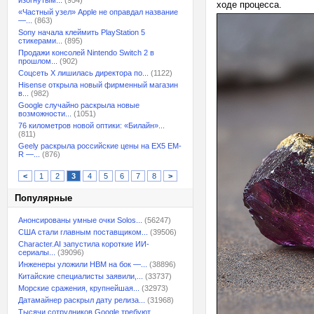
изогнутым...
(954)
ходе процесса.
«Частный узел» Apple не оправдал название
—...
(863)
Sony начала клеймить PlayStation 5
стикерами...
(895)
Продажи консолей Nintendo Switch 2 в
прошлом...
(902)
Соцсеть X лишилась директора по...
(1122)
Hisense открыла новый фирменный магазин
в...
(982)
Google случайно раскрыла новые
возможности...
(1051)
76 километров новой оптики: «Билайн»...
(811)
Geely раскрыла российские цены на EX5 EM-
R —...
(876)
<
1
2
3
4
5
6
7
8
>
Популярные
Анонсированы умные очки Solos...
(56247)
США стали главным поставщиком...
(39506)
Character.AI запустила короткие ИИ-
сериалы...
(39096)
Инженеры уложили HBM на бок —...
(38896)
Китайские специалисты заявили,...
(33737)
Морские сражения, крупнейшая...
(32973)
Датамайнер раскрыл дату релиза...
(31968)
Тысячи сотрудников Google требуют...