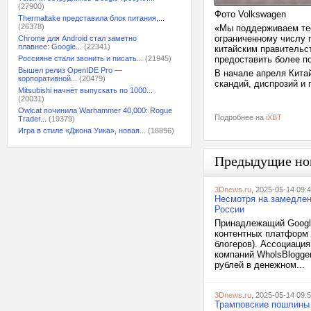
(27900)
Фото Volkswagen
Thermaltake представила блок питания,...
(26378)
«Мы поддерживаем тес
ограниченному числу 
Chrome для Android стал заметно
плавнее: Google...
(22341)
китайским правительст
Россияне стали звонить и писать...
(21945)
предоставить более 
Вышел релиз OpenIDE Pro —
В начале апреля Кита
корпоративной...
(20479)
скандий, диспрозий и 
Mitsubishi начнёт выпускать по 1000...
(20031)
Owlcat починила Warhammer 40,000: Rogue
Подробнее на
iXBT
Trader...
(19379)
Игра в стиле «Джона Уика», новая...
(18896)
Предыдущие но
3Dnews.ru
, 2025-05-14 09:
Несмотря на замедлен
России
Принадлежащий Google
контентных платформ 
блогеров). Ассоциаци
компаний WholsBlogger
рублей в денежном...
3Dnews.ru
, 2025-05-14 09:
Трамповские пошлины ч