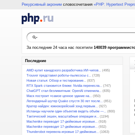
Рекурсивный акроним
словосочетания
«PHP: Hypertext Prepr
За последние 24 часа нас посетили
140039 программист
Последние
AMD купит канадского разработчика ИИ-чипов...
(495)
Trouver представил роботы-пылесосы с...
(728)
Новая статья: Обзор и тестирование...
(837)
RTX Spark становится ближе: Nvidia перенесла...
(747)
ChatGPT стал безлимитным: OpenAI отменила...
(835)
Маск построит «самое ценное здание на...
(950)
Легендарный шутер Quake спустя 30 лет после...
(851)
Кратер найден: южнокорейский зонд первым...
(927)
Испанцы научили один объектив видеть объём —...
(800)
Тактический экшен, масштабные операции и...
(1194)
Machenike переводит 17-дюймовые игровые...
(918)
Machenike переводит 17-дюймовые игровые...
(932)
Thunderobot перевела игровые 17-дюймовые...
(1063)