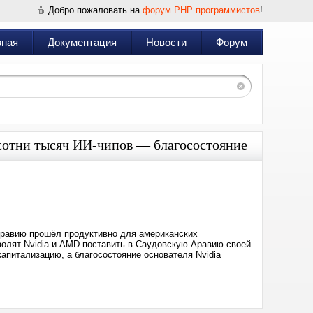
Добро пожаловать на
форум PHP программистов
!
вная
Документация
Новости
Форум
сотни тысяч ИИ-чипов — благосостояние
Дата:
2025-
05-
14
05:09
Аравию прошёл продуктивно для американских
волят Nvidia и AMD поставить в Саудовскую Аравию своей
апитализацию, а благосостояние основателя Nvidia