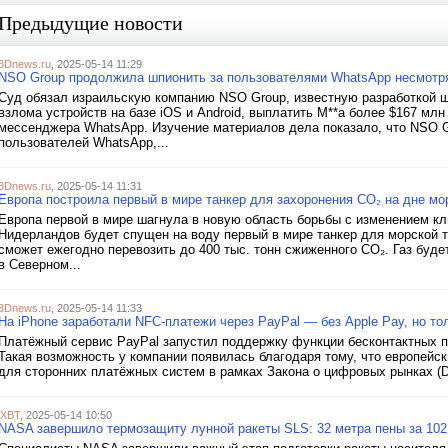
Предыдущие новости
3Dnews.ru
, 2025-05-14 11:29
NSO Group продолжила шпионить за пользователями WhatsApp несмотря
Суд обязал израильскую компанию NSO Group, известную разработкой ш
взлома устройств на базе iOS и Android, выплатить M**a более $167 мл
мессенджера WhatsApp. Изучение материалов дела показало, что NSO 
пользователей WhatsApp,...
3Dnews.ru
, 2025-05-14 11:31
Европа построила первый в мире танкер для захоронения CO₂ на дне мо
Европа первой в мире шагнула в новую область борьбы с изменением кли
Нидерландов будет спущен на воду первый в мире танкер для морской т
сможет ежегодно перевозить до 400 тыс. тонн сжиженного CO₂. Газ буд
в Северном...
3Dnews.ru
, 2025-05-14 11:33
На iPhone заработали NFC-платежи через PayPal — без Apple Pay, но то
Платёжный сервис PayPal запустил поддержку функции бесконтактных пл
Такая возможность у компании появилась благодаря тому, что европейск
для сторонних платёжных систем в рамках Закона о цифровых рынках (D
iXBT
, 2025-05-14 10:50
NASA завершило термозащиту лунной ракеты SLS: 32 метра пены за 10