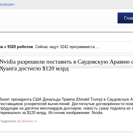
ocessor»
Гла
ов
и
9320 роботов
. Сейчас ищут 3242 программиста ...
Nvidia разрешили поставить в Саудовскую Аравию 
Хуанга достигло $120 млрд
Визит президента США Дональда Трампа (Donald Trump) в Саудовскую 
поставщиков ускорителей вычислений. Достигнутые договорённости поз
продукции на десятки миллиардов долларов, новость сразу подняла их к
перевалило за $120 млрд. Источник изображения: Nvidia
Подробнее на
3Dnews.ru