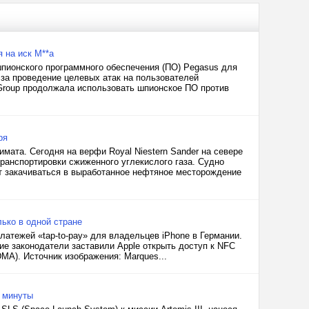
 на иск M**a
пионского программного обеспечения (ПО) Pegasus для
н за проведение целевых атак на пользователей
Group продолжала использовать шпионское ПО против
ря
мата. Сегодня на верфи Royal Niestern Sander на севере
ранспортировки сжиженного углекислого газа. Судно
ет закачиваться в выработанное нефтяное месторождение
лько в одной стране
атежей «tap-to-pay» для владельцев iPhone в Германии.
ие законодатели заставили Apple открыть доступ к NFC
MA). Источник изображения: Marques...
2 минуты