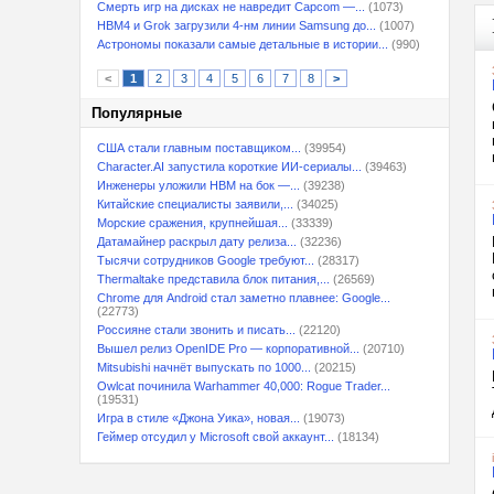
Смерть игр на дисках не навредит Capcom —...
(1073)
HBM4 и Grok загрузили 4-нм линии Samsung до...
(1007)
Астрономы показали самые детальные в истории...
(990)
<
1
2
3
4
5
6
7
8
>
Популярные
США стали главным поставщиком...
(39954)
Character.AI запустила короткие ИИ-сериалы...
(39463)
Инженеры уложили HBM на бок —...
(39238)
Китайские специалисты заявили,...
(34025)
Морские сражения, крупнейшая...
(33339)
Датамайнер раскрыл дату релиза...
(32236)
Тысячи сотрудников Google требуют...
(28317)
Thermaltake представила блок питания,...
(26569)
Chrome для Android стал заметно плавнее: Google...
(22773)
Россияне стали звонить и писать...
(22120)
Вышел релиз OpenIDE Pro — корпоративной...
(20710)
Mitsubishi начнёт выпускать по 1000...
(20215)
Owlcat починила Warhammer 40,000: Rogue Trader...
(19531)
Игра в стиле «Джона Уика», новая...
(19073)
Геймер отсудил у Microsoft свой аккаунт...
(18134)