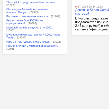
Thermaltake представила блок питания,...
(26392)
iXBT
, 2025-05-14 17:30
Chrome для Android стал заметно
Дешёвые Skoda Octavi
плавнее: Google...
(22379)
системой
Россияне стали звонить и писать...
(21962)
В России продолжают з
Вышел релиз OpenIDE Pro —
предлагаются по цене 
корпоративной...
(20493)
2,47 млн рублей) и «М
Mitsubishi начнёт выпускать по 1000...
салоне в Уфе с годово
(20052)
Owlcat починила Warhammer 40,000: Rogue
Trader...
(19398)
Игра в стиле «Джона Уика», новая...
(18913)
Геймер отсудил у Microsoft свой аккаунт...
(17965)