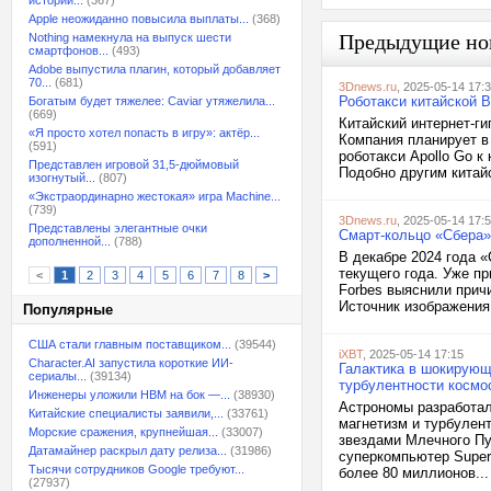
истории...
(367)
Apple неожиданно повысила выплаты...
(368)
Предыдущие но
Nothing намекнула на выпуск шести
смартфонов...
(493)
Adobe выпустила плагин, который добавляет
70...
(681)
3Dnews.ru
, 2025-05-14 17:
Роботакси китайской B
Богатым будет тяжелее: Caviar утяжелила...
(669)
Китайский интернет-ги
«Я просто хотел попасть в игру»: актёр...
Компания планирует в
(591)
роботакси Apollo Go к
Представлен игровой 31,5-дюймовый
Подобно другим китайс
изогнутый...
(807)
«Экстраординарно жестокая» игра Machine...
(739)
3Dnews.ru
, 2025-05-14 17:
Представлены элегантные очки
Смарт-кольцо «Сбера»
дополненной...
(788)
В декабре 2024 года 
текущего года. Уже пр
<
1
2
3
4
5
6
7
8
>
Forbes выяснили прич
Источник изображения:
Популярные
США стали главным поставщиком...
(39544)
iXBT
, 2025-05-14 17:15
Character.AI запустила короткие ИИ-
Галактика в шокирующ
сериалы...
(39134)
турбулентности космо
Инженеры уложили HBM на бок —...
(38930)
Астрономы разработал
Китайские специалисты заявили,...
(33761)
магнетизм и турбулен
Морские сражения, крупнейшая...
(33007)
звездами Млечного Пу
Датамайнер раскрыл дату релиза...
(31986)
суперкомпьютер Super
Тысячи сотрудников Google требуют...
более 80 миллионов...
(27937)