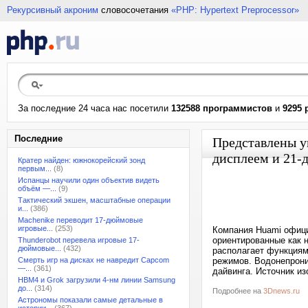
Рекурсивный акроним
словосочетания
«PHP: Hypertext Preprocessor»
За последние 24 часа нас посетили
132588 программистов
и
9295 
Последние
Представлены у
дисплеем и 21-
Кратер найден: южнокорейский зонд
первым...
(8)
Испанцы научили один объектив видеть
объём —...
(9)
Тактический экшен, масштабные операции
и...
(386)
Machenike переводит 17-дюймовые
игровые...
(253)
Компания Huami офици
ориентированные как 
Thunderobot перевела игровые 17-
дюймовые...
(432)
располагает функциям
Смерть игр на дисках не навредит Capcom
режимов. Водонепрони
—...
(361)
дайвинга. Источник и
HBM4 и Grok загрузили 4-нм линии Samsung
до...
(314)
Подробнее на
3Dnews.ru
Астрономы показали самые детальные в