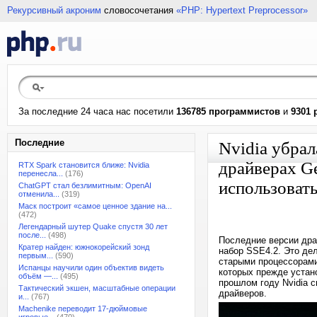
Рекурсивный акроним
словосочетания
«PHP: Hypertext Preprocessor»
За последние 24 часа нас посетили
136785 программистов
и
9301 
Последние
Nvidia убра
драйверах G
RTX Spark становится ближе: Nvidia
перенесла...
(176)
использовать
ChatGPT стал безлимитным: OpenAI
отменила...
(319)
Маск построит «самое ценное здание на...
(472)
Легендарный шутер Quake спустя 30 лет
после...
(498)
Последние версии дра
Кратер найден: южнокорейский зонд
набор SSE4.2. Это де
первым...
(590)
старыми процессорами 
Испанцы научили один объектив видеть
которых прежде устан
объём —...
(495)
прошлом году Nvidia 
Тактический экшен, масштабные операции
драйверов.
и...
(767)
Machenike переводит 17-дюймовые