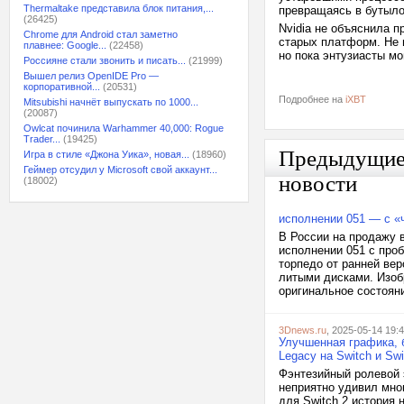
Thermaltake представила блок питания,...
превращаясь в бутыло
(26425)
Nvidia не объяснила п
Chrome для Android стал заметно
старых платформ. Не 
плавнее: Google...
(22458)
но пока энтузиасты мо
Россияне стали звонить и писать...
(21999)
Вышел релиз OpenIDE Pro —
корпоративной...
(20531)
Подробнее на
iXBT
Mitsubishi начнёт выпускать по 1000...
(20087)
Owlcat починила Warhammer 40,000: Rogue
Trader...
(19425)
Предыдущи
Игра в стиле «Джона Уика», новая...
(18960)
Геймер отсудил у Microsoft свой аккаунт...
новости
(18002)
исполнении 051 — с «
В России на продажу 
исполнении 051 с про
торпедо от ранней вер
литыми дисками. Изоб
оригинальное состояни
3Dnews.ru
, 2025-05-14 19:
Улучшенная графика, 
Legacy на Switch и Swi
Фэнтезийный ролевой 
неприятно удивил мно
для Switch 2 история 