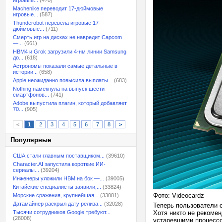
игровые...
(470)
Machenike переводит 17-дюймовые
игровые...
(587)
Thunderobot перевела игровые 17-
дюймовые...
(711)
Смерть игр на дисках не навредит Capcom
—...
(661)
HBM4 и Grok загрузили 4-нм линии Samsung
до...
(618)
Астрономы показали самые детальные в
истории...
(658)
Apple неожиданно повысила выплаты...
(683)
Nothing намекнула на выпуск шести
смартфонов...
(741)
Adobe выпустила плагин, который добавляет
70...
(905)
<
1
2
3
4
5
6
7
8
>
Популярные
США стали главным поставщиком...
(39610)
Character.AI запустила короткие ИИ-
сериалы...
(39204)
Инженеры уложили HBM на бок —...
(39005)
Китайские специалисты заявили,...
(33824)
Фото: Videocardz
Морские сражения, крупнейшая...
(33081)
Датамайнер раскрыл дату релиза...
(32028)
Теперь пользователи 
Тысячи сотрудников Google требуют...
Хотя никто не рекомен
(28008)
устаревшими процессо