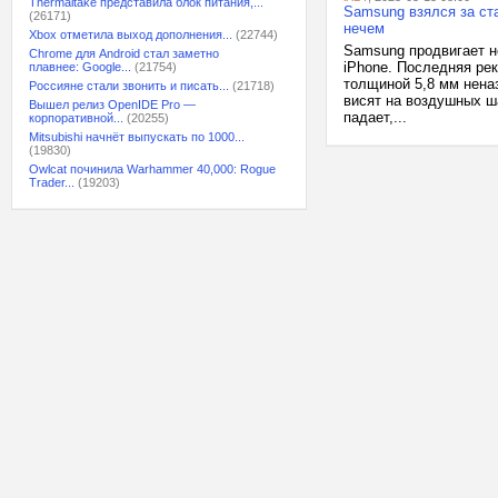
Thermaltake представила блок питания,...
Samsung взялся за ста
(26171)
нечем
Xbox отметила выход дополнения...
(22744)
Samsung продвигает н
Chrome для Android стал заметно
iPhone. Последняя ре
плавнее: Google...
(21754)
толщиной 5,8 мм нена
Россияне стали звонить и писать...
(21718)
висят на воздушных ша
Вышел релиз OpenIDE Pro —
падает,...
корпоративной...
(20255)
Mitsubishi начнёт выпускать по 1000...
(19830)
Owlcat починила Warhammer 40,000: Rogue
Trader...
(19203)