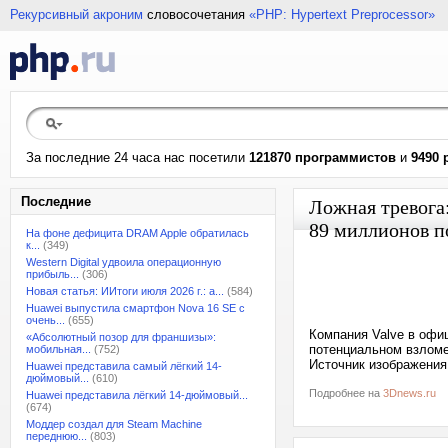
Рекурсивный акроним
словосочетания
«PHP: Hypertext Preprocessor»
За последние 24 часа нас посетили
121870 программистов
и
9490 
Последние
Ложная тревога
89 миллионов п
На фоне дефицита DRAM Apple обратилась
к...
(349)
Western Digital удвоила операционную
прибыль...
(306)
Новая статья: ИИтоги июля 2026 г.: а...
(584)
Huawei выпустила смартфон Nova 16 SE с
очень...
(655)
Компания Valve в офи
«Абсолютный позор для франшизы»:
потенциальном взломе
мобильная...
(752)
Источник изображения:
Huawei представила самый лёгкий 14-
дюймовый...
(610)
Подробнее на
3Dnews.ru
Huawei представила лёгкий 14-дюймовый...
(674)
Моддер создал для Steam Machine
переднюю...
(803)