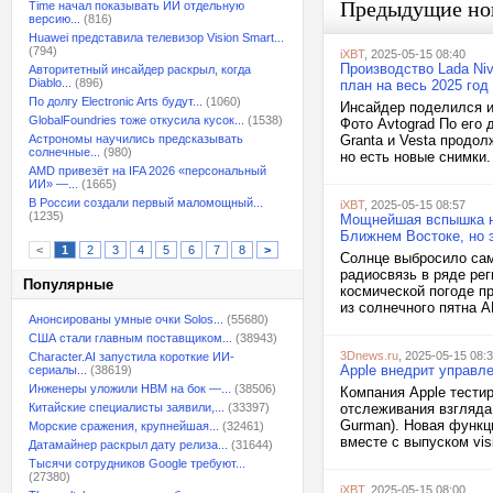
Предыдущие но
Time начал показывать ИИ отдельную
версию...
(816)
Huawei представила телевизор Vision Smart...
(794)
iXBT
, 2025-05-15 08:40
Производство Lada Niv
Авторитетный инсайдер раскрыл, когда
Diablo...
(896)
план на весь 2025 год
По долгу Electronic Arts будут...
(1060)
Инсайдер поделился и
GlobalFoundries тоже откусила кусок...
(1538)
Фото Avtograd По его 
Астрономы научились предсказывать
Granta и Vesta продол
солнечные...
(980)
но есть новые снимки.
AMD привезёт на IFA 2026 «персональный
ИИ» —...
(1665)
В России создали первый маломощный...
iXBT
, 2025-05-15 08:57
(1235)
Мощнейшая вспышка на
Ближнем Востоке, но 
<
1
2
3
4
5
6
7
8
>
Солнце выбросило сам
радиосвязь в ряде ре
Популярные
космической погоде пр
из солнечного пятна 
Анонсированы умные очки Solos...
(55680)
США стали главным поставщиком...
(38943)
3Dnews.ru
, 2025-05-15 08:
Character.AI запустила короткие ИИ-
Apple внедрит управле
сериалы...
(38619)
Инженеры уложили HBM на бок —...
(38506)
Компания Apple тести
Китайские специалисты заявили,...
(33397)
отслеживания взгляда 
Gurman). Новая функц
Морские сражения, крупнейшая...
(32461)
вместе с выпуском vis
Датамайнер раскрыл дату релиза...
(31644)
Тысячи сотрудников Google требуют...
(27380)
iXBT
, 2025-05-15 08:00