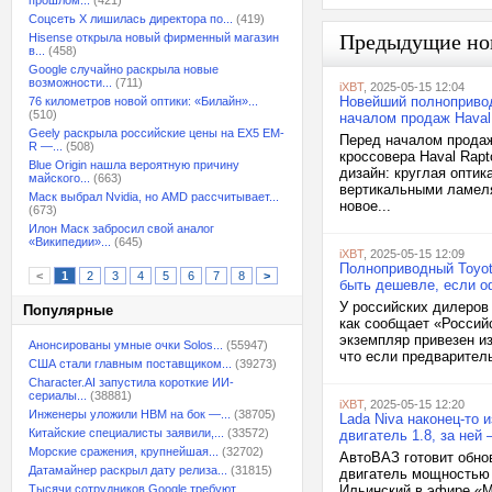
прошлом...
(421)
Соцсеть X лишилась директора по...
(419)
Предыдущие но
Hisense открыла новый фирменный магазин
в...
(458)
Google случайно раскрыла новые
возможности...
(711)
iXBT
, 2025-05-15 12:04
Новейший полнопривод
76 километров новой оптики: «Билайн»...
(510)
началом продаж Haval
Geely раскрыла российские цены на EX5 EM-
Перед началом продаж
R —...
(508)
кроссовера Haval Rap
Blue Origin нашла вероятную причину
дизайн: круглая оптик
майского...
(663)
вертикальными ламеля
Маск выбрал Nvidia, но AMD рассчитывает...
новое...
(673)
Илон Маск забросил свой аналог
«Википедии»...
(645)
iXBT
, 2025-05-15 12:09
Полноприводный Toyota
<
1
2
3
4
5
6
7
8
>
быть дешевле, если о
У российских дилеров 
Популярные
как сообщает «Российс
экземпляр привезен и
Анонсированы умные очки Solos...
(55947)
что если предваритель
США стали главным поставщиком...
(39273)
Character.AI запустила короткие ИИ-
сериалы...
(38881)
iXBT
, 2025-05-15 12:20
Инженеры уложили HBM на бок —...
(38705)
Lada Niva наконец-то 
Китайские специалисты заявили,...
(33572)
двигатель 1.8, за ней
Морские сражения, крупнейшая...
(32702)
АвтоВАЗ готовит обно
Датамайнер раскрыл дату релиза...
(31815)
двигатель мощностью 
Тысячи сотрудников Google требуют...
Ильинский в эфире «М