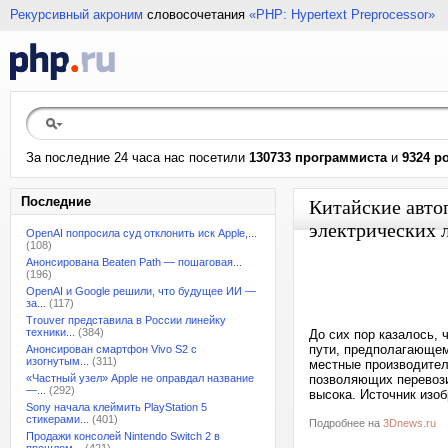
Рекурсивный акроним
словосочетания
«PHP: Hypertext Preprocessor»
За последние 24 часа нас посетили
130733 программиста
и
9324 р
Последние
Китайские авто
электрических 
OpenAI попросила суд отклонить иск Apple,...
(108)
Анонсирована Beaten Path — пошаговая...
(196)
OpenAI и Google решили, что будущее ИИ —
за...
(117)
Trouver представила в России линейку
техники...
(384)
До сих пор казалось, 
пути, предполагающем
Анонсирован смартфон Vivo S2 с
изогнутым...
(311)
местные производител
«Частный узел» Apple не оправдал название
позволяющих перевози
—...
(292)
высока. Источник изо
Sony начала клеймить PlayStation 5
стикерами...
(401)
Подробнее на
3Dnews.ru
Продажи консолей Nintendo Switch 2 в