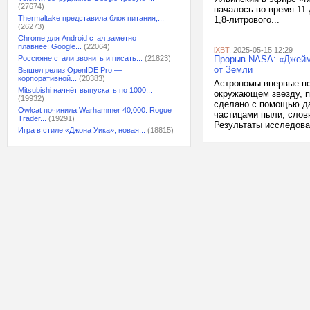
(27674)
началось во время 11
Thermaltake представила блок питания,...
1,8-литрового...
(26273)
Chrome для Android стал заметно
плавнее: Google...
(22064)
iXBT
, 2025-05-15 12:29
Россияне стали звонить и писать...
(21823)
Прорыв NASA: «Джеймс
от Земли
Вышел релиз OpenIDE Pro —
корпоративной...
(20383)
Астрономы впервые по
Mitsubishi начнёт выпускать по 1000...
окружающем звезду, п
(19932)
сделано с помощью да
Owlcat починила Warhammer 40,000: Rogue
частицами пыли, слов
Trader...
(19291)
Результаты исследован
Игра в стиле «Джона Уика», новая...
(18815)