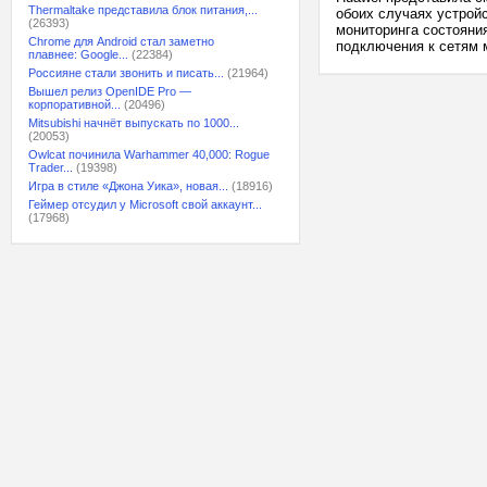
Thermaltake представила блок питания,...
обоих случаях устрой
(26393)
мониторинга состояни
Chrome для Android стал заметно
подключения к сетям м
плавнее: Google...
(22384)
Россияне стали звонить и писать...
(21964)
Вышел релиз OpenIDE Pro —
корпоративной...
(20496)
Mitsubishi начнёт выпускать по 1000...
(20053)
Owlcat починила Warhammer 40,000: Rogue
Trader...
(19398)
Игра в стиле «Джона Уика», новая...
(18916)
Геймер отсудил у Microsoft свой аккаунт...
(17968)