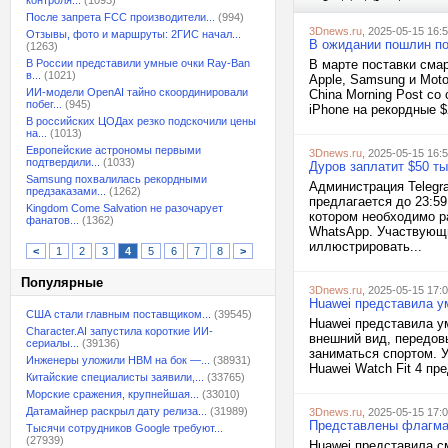
контроля...
(1093)
После запрета FCC производители...
(994)
3Dnews.ru
, 2025-05-15 16:
Отзывы, фото и маршруты: 2ГИС начал...
В ожидании пошлин по
(1263)
В России представили умные очки Ray-Ban
В марте поставки сма
в...
(1021)
Apple, Samsung и Moto
ИИ-модели OpenAI тайно скоординировали
China Morning Post со
побег...
(945)
iPhone на рекордные $
В российских ЦОДах резко подскочили цены
на...
(1013)
Европейские астрономы первыми
3Dnews.ru
, 2025-05-15 16:
подтвердили...
(1033)
Дуров заплатит $50 т
Samsung похвалилась рекордными
Администрация Telegr
предзаказами...
(1262)
предлагается до 23:59
Kingdom Come Salvation не разочарует
котором необходимо р
фанатов...
(1362)
WhatsApp. Участвующи
иллюстрировать...
<
1
2
3
4
5
6
7
8
>
Популярные
3Dnews.ru
, 2025-05-15 17:
Huawei представила ум
США стали главным поставщиком...
(39545)
Huawei представила у
Character.AI запустила короткие ИИ-
внешний вид, передов
сериалы...
(39136)
заниматься спортом. 
Инженеры уложили HBM на бок —...
(38931)
Huawei Watch Fit 4 п
Китайские специалисты заявили,...
(33765)
Морские сражения, крупнейшая...
(33010)
Датамайнер раскрыл дату релиза...
(31989)
3Dnews.ru
, 2025-05-15 17:
Представлены флагман
Тысячи сотрудников Google требуют...
(27939)
Huawei представила с