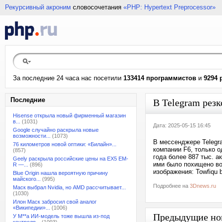
Рекурсивный акроним
словосочетания
«PHP: Hypertext Preprocessor»
За последние 24 часа нас посетили
133414 программистов
и
9294 
Последние
В Telegram резк
Hisense открыла новый фирменный магазин
в...
(1031)
Дата: 2025-05-15 16:45
Google случайно раскрыла новые
возможности...
(1073)
В мессенджере Telegr
76 километров новой оптики: «Билайн»...
компании F6, только 
(857)
года более 887 тыс. а
Geely раскрыла российские цены на EX5 EM-
ими было похищено во
R —...
(896)
изображения: Towfiqu 
Blue Origin нашла вероятную причину
майского...
(995)
Подробнее на
3Dnews.ru
Маск выбрал Nvidia, но AMD рассчитывает...
(1030)
Илон Маск забросил свой аналог
«Википедии»...
(1006)
Предыдущие но
У M**a ИИ-модель тоже вышла из-под