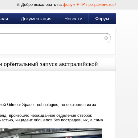
Добро пожаловать на
форум PHP программистов
!
вная
Документация
Новости
Форум
и орбитальный запуск австралийской
Дата:
2025-
05-
16
08:43
ей Gilmour Space Technologies, не состоялся из-за
ленд, произошло неожиданное отделение створок
счастью, инцидент обошёлся без пострадавших, а сама