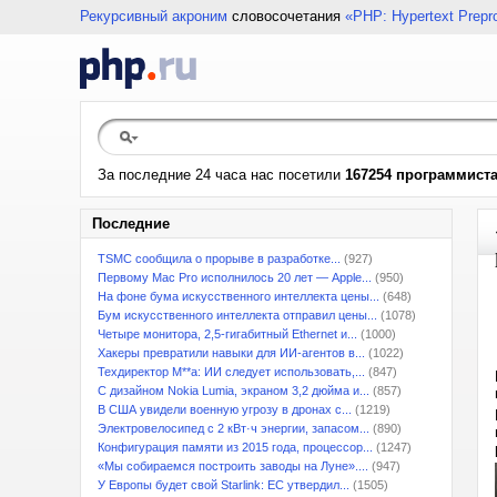
Рекурсивный акроним
словосочетания
«PHP: Hypertext Prepr
За последние 24 часа нас посетили
167254 программист
Последние
TSMC сообщила о прорыве в разработке...
(927)
Первому Mac Pro исполнилось 20 лет — Apple...
(950)
На фоне бума искусственного интеллекта цены...
(648)
Бум искусственного интеллекта отправил цены...
(1078)
Четыре монитора, 2,5-гигабитный Ethernet и...
(1000)
Хакеры превратили навыки для ИИ-агентов в...
(1022)
Техдиректор M**a: ИИ следует использовать,...
(847)
С дизайном Nokia Lumia, экраном 3,2 дюйма и...
(857)
В США увидели военную угрозу в дронах с...
(1219)
Электровелосипед с 2 кВт·ч энергии, запасом...
(890)
Конфигурация памяти из 2015 года, процессор...
(1247)
«Мы собираемся построить заводы на Луне»....
(947)
У Европы будет свой Starlink: ЕС утвердил...
(1505)