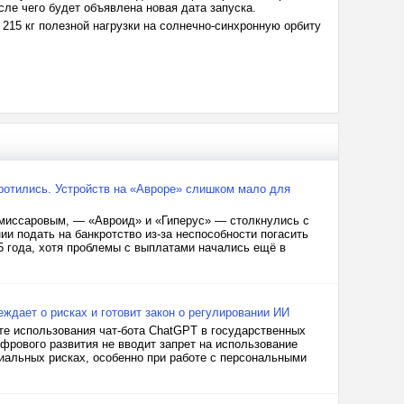
ле чего будет объявлена новая дата запуска.
 215 кг полезной нагрузки на солнечно-синхронную орбиту
ротились. Устройств на «Авроре» слишком мало для
омиссаровым, — «Авроид» и «Гиперус» — столкнулись с
 подать на банкротство из-за неспособности погасить
5 года, хотя проблемы с выплатами начались ещё в
ждает о рисках и готовит закон о регулировании ИИ
те использования чат-бота ChatGPT в государственных
фрового развития не вводит запрет на использование
иальных рисках, особенно при работе с персональными