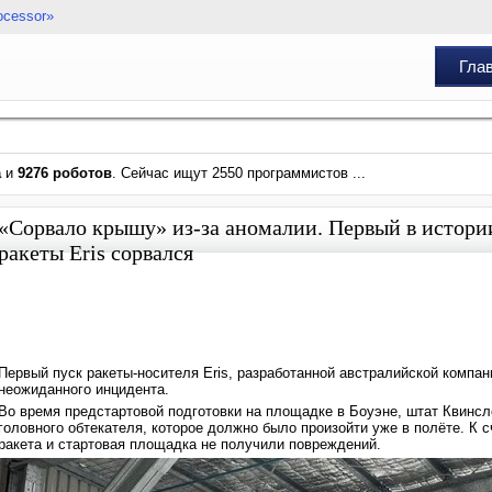
ocessor»
Гла
а
и
9276 роботов
. Сейчас ищут 2550 программистов ...
«Сорвало крышу» из-за аномалии. Первый в истори
ракеты Eris сорвался
Первый пуск ракеты-носителя Eris, разработанной австралийской компани
неожиданного инцидента.
Во время предстартовой подготовки на площадке в Боуэне, штат Квинс
головного обтекателя, которое должно было произойти уже в полёте. К 
ракета и стартовая площадка не получили повреждений.