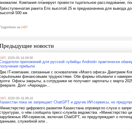
аномалии. Компания планирует провести тщательное расследование, пос
Трёхступенчатая ракета Eris высотой 25 м предназначена для вывода до
высотой 500 км.
Подробнее на
iXBT
Предыдущие новости
iXBT
, 2025-05-16 09:00
Создатели приложений для русской «убийцы Android» практически обанк
получения прибыли
Две IT-компании, связанные с основателем «Моего офиса» Дмитрием К
серьёзными финансовыми трудностями. Обе фирмы объявили о намерении
долги. Офисы закрыты, а сотрудники не получают зарплаты с марта 202
феврале. Долг «Авроида»...
iXBT
, 2025-05-16 08:10
Казахстан пока не запрещает ChatGPT и другие ИИ-сервисы, но предупре
Министерство цифрового развития Казахстана опровергло слухи о запре
структурах, о чём сообщила пресс-служба ведомства. «Министерство ци
зарубежных ИИ-сервисов, включая ChatGPT, но предупреждает о потенц
данными, служебной или...