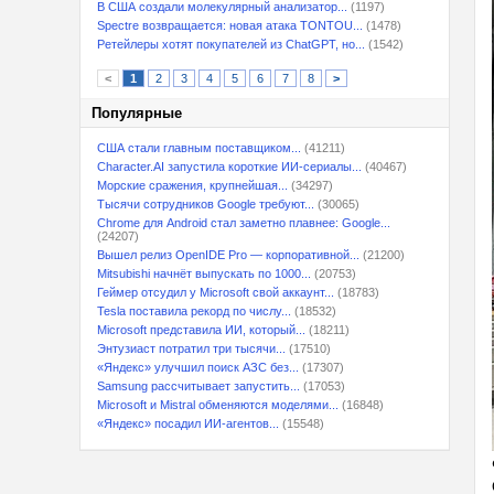
В США создали молекулярный анализатор...
(1197)
Spectre возвращается: новая атака TONTOU...
(1478)
Ретейлеры хотят покупателей из ChatGPT, но...
(1542)
<
1
2
3
4
5
6
7
8
>
Популярные
США стали главным поставщиком...
(41211)
Character.AI запустила короткие ИИ-сериалы...
(40467)
Морские сражения, крупнейшая...
(34297)
Тысячи сотрудников Google требуют...
(30065)
Chrome для Android стал заметно плавнее: Google...
(24207)
Вышел релиз OpenIDE Pro — корпоративной...
(21200)
Mitsubishi начнёт выпускать по 1000...
(20753)
Геймер отсудил у Microsoft свой аккаунт...
(18783)
Tesla поставила рекорд по числу...
(18532)
Microsoft представила ИИ, который...
(18211)
Энтузиаст потратил три тысячи...
(17510)
«Яндекс» улучшил поиск АЗС без...
(17307)
Samsung рассчитывает запустить...
(17053)
Microsoft и Mistral обменяются моделями...
(16848)
«Яндекс» посадил ИИ-агентов...
(15548)