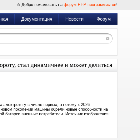
Добро пожаловать на
форум PHP программистов
!
вная
Документация
Новости
Форум
роту, стал динамичнее и может делиться
Дата:
2025-
05-
16
11:24
 электротягу в числе первых, а потому к 2026
В новом поколении машины обрели новые способности на
вой батареи внешние потребители. Источник изображения: