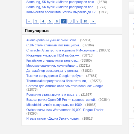
Samsung, SK hynix и Micron распродали всю...
(1670)
Samsung, SK hynix и Micron распродали все...
(1774)
Количество абонентов Starlink выросло до 12...
(1938)
<
3
4
5
6
7
8
9
10
>
Популярные
Анонсированы умные очки Solos...
(55961)
США стали главным поставщиком...
(39284)
Character.AI запустила короткие ИИ-сериалы...
(38889)
Инженеры уложили HBM на бок —...
(38718)
Китайские специалисты заявили,...
(33580)
Морские сражения, крупнейшая...
(32711)
Датамайнер раскрыл дату релиза...
(31821)
Тысячи сотрудников Google требуют...
(27681)
Thermaltake представила блок питания,...
(26276)
Chrome для Android стал заметно плавнее: Google...
(22076)
Россияне стали звонить и писать...
(21837)
Вышел релиз OpenIDE Pro — корпоративной...
(20384)
Mitsubishi начнёт выпускать по 1000...
(19935)
Owlcat починила Warhammer 40,000: Rogue Trader...
(19296)
Игра в стиле «Джона Уика», новая...
(18818)