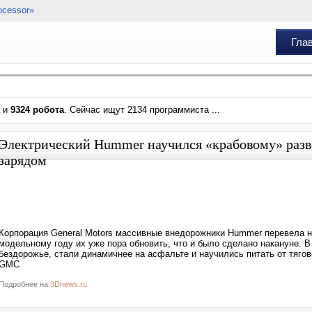
ocessor»
Гла
и
9324 робота
. Сейчас ищут 2134 программиста ...
Электрический Hummer научился «крабовому» разво
зарядом
Корпорация General Motors массивные внедорожники Hummer перевела на
модельному году их уже пора обновить, что и было сделано накануне. 
бездорожье, стали динамичнее на асфальте и научились питать от тяго
GMC
Подробнее на
3Dnews.ru