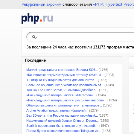
Рекурсивный акроним
словосочетания
«PHP: Hypertext Prepr
За последние 24 часа нас посетили
131173 программиста
Последние
Marvell представила контроллер Bravera SC6...
(1766)
«Кинопоиск» открыл отдельную витрину «Матч!»...
(1993)
T2 открыл «Выгодно вместе» для абонентов...
(1457)
Большое обновление: в WhatsApp избавились от...
(1349)
Только The Elder Scrolls VI: бывший дизайнер...
(1790)
«Раскладушки» возвращаются: «Мегафон»...
(1246)
«Раскладушки» возвращаются: россияне массово...
(1334)
Обанкротившегося производителя телевизоров...
(1790)
Archer Aviation представила гибридный...
(1279)
Без 3D-печати: в России наладили серийный...
(1767)
Нашумевший ролевой боевик Crimson Desert...
(1550)
Starlink перестанет быть только спутниковой:...
(1547)
Павел Дуров назвал исчезновение Telegram из...
(1473)