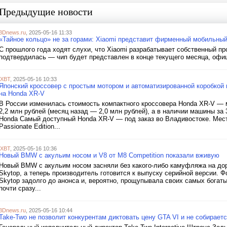
Предыдущие новости
3Dnews.ru
, 2025-05-16 11:33
«Тайное кольцо» не за горами: Xiaomi представит фирменный мобильный
С прошлого года ходят слухи, что Xiaomi разрабатывает собственный п
подтвердилась — чип будет представлен в конце текущего месяца, офиц
iXBT
, 2025-05-16 10:33
Японский кроссовер с простым мотором и автоматизированной коробкой 
на Honda XR-V
В России изменилась стоимость компактного кроссовера Honda XR-V — 
2,2 млн рублей (месяц назад — 2,0 млн рублей), а в наличии машины за 
Honda Самый доступный Honda XR-V — под заказ во Владивостоке. Мест
Passionate Edition...
iXBT
, 2025-05-16 10:36
Новый BMW с акульим носом и V8 от M8 Competition показали вживую
Новый BMW с акульим носом засняли без какого-либо камуфляжа на дор
Skytop, а теперь производитель готовится к выпуску серийной версии. 
Skytop задолго до анонса и, вероятно, прощупывала своих самых богатых
почти сразу...
3Dnews.ru
, 2025-05-16 10:44
Take-Two не позволит конкурентам диктовать цену GTA VI и не собираетс