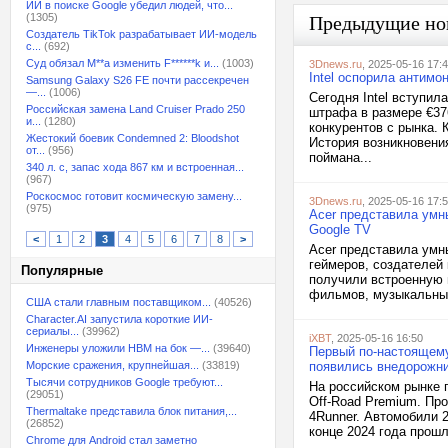
ИИ в поиске Google убедил людей, что...
(1305)
Предыдущие но
Создатель TikTok разрабатывает ИИ-модель
с...
(692)
Суд обязал M**a изменить F******k и...
(1003)
3Dnews.ru
, 2025-05-16 17:
Intel оспорила антим
Samsung Galaxy S26 FE почти рассекречен
—...
(1006)
Сегодня Intel вступи
Российская замена Land Cruiser Prado 250
штрафа в размере €376
и...
(1280)
конкурентов с рынка.
Жестокий боевик Condemned 2: Bloodshot
История возникновения
от...
(956)
поймана...
340 л. с, запас хода 867 км и встроенная...
(967)
Роскосмос готовит космическую замену...
3Dnews.ru
, 2025-05-16 17:
(975)
Acer представила умн
Google TV
<
1
2
3
4
5
6
7
8
>
Acer представила умн
геймеров, создателей 
Популярные
получили встроенную 
фильмов, музыкальных
США стали главным поставщиком...
(40526)
Character.AI запустила короткие ИИ-
сериалы...
(39962)
iXBT
, 2025-05-16 16:50
Инженеры уложили HBM на бок —...
(39640)
Первый по-настоящему 
Морские сражения, крупнейшая...
(33819)
появились внедорожни
Тысячи сотрудников Google требуют...
На российском рынке 
(29051)
Off-Road Premium. Про
Thermaltake представила блок питания,...
4Runner. Автомобили 2
(26852)
конце 2024 года прошл
Chrome для Android стал заметно