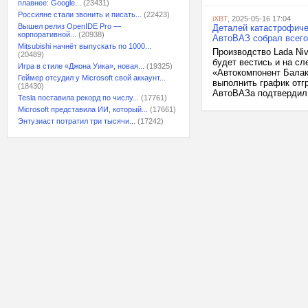
плавнее: Google...
(23431)
Россияне стали звонить и писать...
(22423)
iXBT
, 2025-05-16 17:04
Вышел релиз OpenIDE Pro —
Деталей катастрофичес
корпоративной...
(20938)
АвтоВАЗ собрал всего 
Mitsubishi начнёт выпускать по 1000...
Производство Lada Niv
(20489)
будет вестись и на с
Игра в стиле «Джона Уика», новая...
(19325)
«Автокомпонент Балак
Геймер отсудил у Microsoft свой аккаунт...
выполнить график отгр
(18430)
АвтоВАЗа подтвердил,
Tesla поставила рекорд по числу...
(17761)
Microsoft представила ИИ, который...
(17661)
Энтузиаст потратил три тысячи...
(17242)