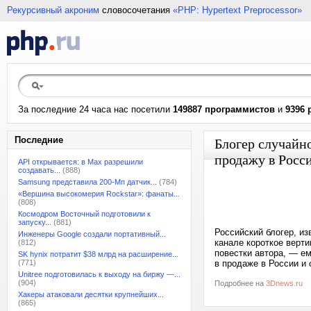
Рекурсивный акроним
словосочетания
«PHP: Hypertext Preprocessor»
За последние 24 часа нас посетили
149887 программистов
и
9396 
Последние
Блогер случайно
продажу в Росси
API открывается: в Max разрешили
создавать...
(888)
Samsung представила 200-Мп датчик...
(784)
«Вершина высокомерия Rockstar»: фанаты...
(808)
Космодром Восточный подготовили к
запуску...
(881)
Российский блогер, и
Инженеры Google создали портативный...
канале короткое верт
(812)
повестки автора, — ем
SK hynix потратит $38 млрд на расширение...
(771)
в продаже в России и 
Unitree подготовилась к выходу на биржу —...
(904)
Подробнее на
3Dnews.ru
Хакеры атаковали десятки крупнейших...
(865)