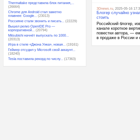
Thermaltake представила блок питания,...
(26664)
3Dnews.ru
, 2025-05-16 17:
Chrome для Android стал заметно
Блогер случайно узнал
плавнее: Google...
(23013)
стоить
Россияне стали звонить и писать...
(22229)
Российский блогер, и
Вышел релиз OpenIDE Pro —
канале короткое верт
корпоративной...
(20794)
повестки автора, — ем
Mitsubishi начнёт выпускать по 1000...
в продаже в России и 
(20313)
Игра в стиле «Джона Уика», новая...
(19161)
Геймер отсудил у Microsoft свой аккаунт...
(18240)
Tesla поставила рекорд по числу...
(17363)