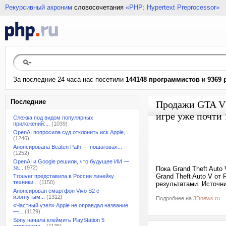
Рекурсивный акроним
словосочетания
«PHP: Hypertext Preprocessor»
За последние 24 часа нас посетили
144148 программистов
и
9369 
Последние
Продажи GTA V 
игре уже почти 
Слежка под видом популярных
приложений:...
(1039)
OpenAI попросила суд отклонить иск Apple,...
(1246)
Анонсирована Beaten Path — пошаговая...
(1252)
OpenAI и Google решили, что будущее ИИ —
за...
(972)
Пока Grand Theft Auto
Grand Theft Auto V от
Trouver представила в России линейку
техники...
(1150)
результатами. Источн
Анонсирован смартфон Vivo S2 с
изогнутым...
(1312)
Подробнее на
3Dnews.ru
«Частный узел» Apple не оправдал название
—...
(1129)
Sony начала клеймить PlayStation 5