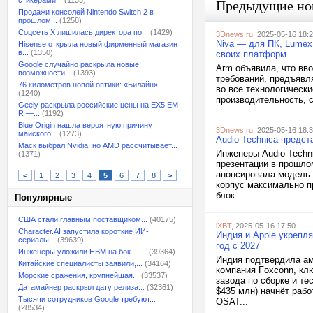
стикерами...
(1135)
Предыдущие но
Продажи консолей Nintendo Switch 2 в
прошлом...
(1258)
Соцсеть X лишилась директора по...
(1429)
3Dnews.ru
, 2025-05-16 18:
Niva — для ПК, Lumex
Hisense открыла новый фирменный магазин
в...
(1350)
своих платформ
Google случайно раскрыла новые
Arm объявила, что вв
возможности...
(1393)
требований, предъявл
76 километров новой оптики: «Билайн»...
во все технологическ
(1240)
производительность, с
Geely раскрыла российские цены на EX5 EM-
R —...
(1192)
Blue Origin нашла вероятную причину
3Dnews.ru
, 2025-05-16 18:
майского...
(1273)
Audio-Technica предс
Маск выбрал Nvidia, но AMD рассчитывает...
Инженеры Audio-Techn
(1371)
презентации в прошло
анонсировала модель 
<
1
2
3
4
5
6
7
8
>
корпус максимально п
блок....
Популярные
США стали главным поставщиком...
(40175)
iXBT
, 2025-05-16 17:50
Character.AI запустила короткие ИИ-
Индия и Apple укрепл
сериалы...
(39639)
год с 2027
Инженеры уложили HBM на бок —...
(39364)
Индия подтвердила ам
Китайские специалисты заявили,...
(34164)
компания Foxconn, клю
Морские сражения, крупнейшая...
(33537)
завода по сборке и т
Датамайнер раскрыл дату релиза...
(32361)
$435 млн) начнёт рабо
Тысячи сотрудников Google требуют...
OSAT...
(28534)