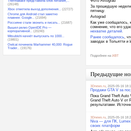
Фото Avtograd
Thermaltake представила блок питания,...
(26148)
За прошедшую неделю б
Xbox отметила выход дополнения...
(22727)
пятницу.
Chrome для Android стал заметно
Avtograd
плавнее: Google...
(21694)
Как уже сообщалось, 
Россияне стали звонить и писать...
(21687)
сомнение, что его уда
Вышел релиз OpenIDE Pro —
нехватке деталей.
корпоративной...
(20240)
Mitsubishi начнёт выпускать по 1000...
Ранее сообщалось
, ч
(19801)
заводах в Тольятти и 
Owlcat починила Warhammer 40,000: Rogue
Trader...
(19176)
Подробнее на
iXBT
Предыдущие но
3Dnews.ru
, 2025-05-16 18:
Продажи GTA V за посл
Пока Grand Theft Auto
Grand Theft Auto V от
результатами. Источни
3Dnews.ru
, 2025-05-16 18:
Niva — для ПК, Lumex
своих платформ