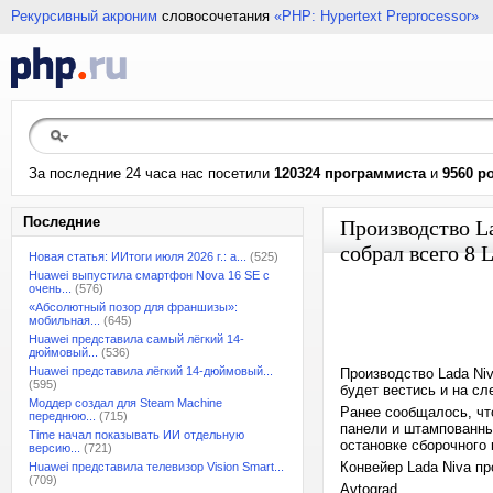
Рекурсивный акроним
словосочетания
«PHP: Hypertext Preprocessor»
За последние 24 часа нас посетили
120324 программиста
и
9560 р
Последние
Производство La
собрал всего 8 L
Новая статья: ИИтоги июля 2026 г.: а...
(525)
Huawei выпустила смартфон Nova 16 SE с
очень...
(576)
«Абсолютный позор для франшизы»:
мобильная...
(645)
Huawei представила самый лёгкий 14-
дюймовый...
(536)
Huawei представила лёгкий 14-дюймовый...
Производство Lada Niv
(595)
будет вестись и на с
Моддер создал для Steam Machine
Ранее сообщалось, чт
переднюю...
(715)
панели и штампованны
Time начал показывать ИИ отдельную
остановке сборочного
версию...
(721)
Конвейер Lada Niva п
Huawei представила телевизор Vision Smart...
(709)
Avtograd