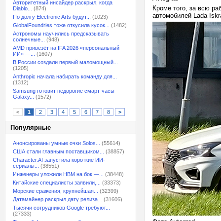
Авторитетный инсайдер раскрыл, когда
Кроме того, за всю ра
Diablo...
(874)
автомобилей Lada Iskr
По долгу Electronic Arts будут...
(1023)
GlobalFoundries тоже откусила кусок...
(1482)
Астрономы научились предсказывать
солнечные...
(948)
AMD привезёт на IFA 2026 «персональный
ИИ» —...
(1607)
В России создали первый маломощный...
(1205)
Anthropic начала набирать команду для...
(1312)
Samsung готовит недорогие смарт-часы
Galaxy...
(1572)
<
1
2
3
4
5
6
7
8
>
Популярные
Анонсированы умные очки Solos...
(55614)
США стали главным поставщиком...
(38857)
Character.AI запустила короткие ИИ-
сериалы...
(38551)
Инженеры уложили HBM на бок —...
(38448)
Китайские специалисты заявили,...
(33373)
Морские сражения, крупнейшая...
(32399)
Датамайнер раскрыл дату релиза...
(31606)
Тысячи сотрудников Google требуют...
(27333)