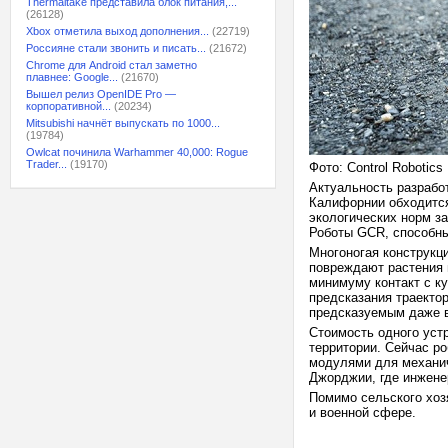
Thermaltake представила блок питания,...
(26128)
Xbox отметила выход дополнения...
(22719)
Россияне стали звонить и писать...
(21672)
Chrome для Android стал заметно
плавнее: Google...
(21670)
Вышел релиз OpenIDE Pro —
корпоративной...
(20234)
Mitsubishi начнёт выпускать по 1000...
(19784)
Owlcat починила Warhammer 40,000: Rogue
Trader...
(19170)
Фото: Control Robotics
Актуальность разрабо
Калифорнии обходится
экологических норм з
Роботы GCR, способны
Многоногая конструкц
повреждают растения и
минимуму контакт с к
предсказания траектор
предсказуемым даже в
Стоимость одного уст
территории. Сейчас ро
модулями для механич
Джорджии, где инжене
Помимо сельского хоз
и военной сфере.