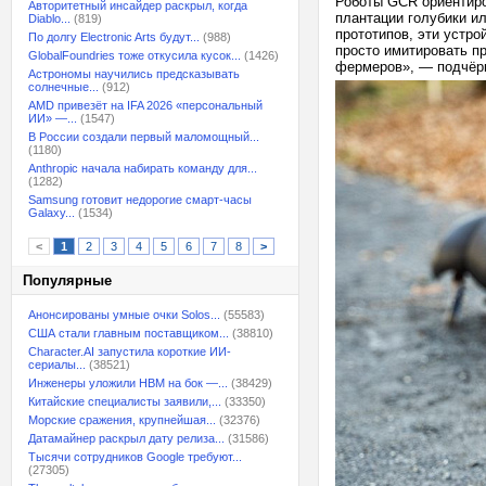
Роботы GCR ориентиров
Авторитетный инсайдер раскрыл, когда
плантации голубики и
Diablo...
(819)
прототипов, эти устр
По долгу Electronic Arts будут...
(988)
просто имитировать п
GlobalFoundries тоже откусила кусок...
(1426)
фермеров», — подчёр
Астрономы научились предсказывать
солнечные...
(912)
AMD привезёт на IFA 2026 «персональный
ИИ» —...
(1547)
В России создали первый маломощный...
(1180)
Anthropic начала набирать команду для...
(1282)
Samsung готовит недорогие смарт-часы
Galaxy...
(1534)
<
1
2
3
4
5
6
7
8
>
Популярные
Анонсированы умные очки Solos...
(55583)
США стали главным поставщиком...
(38810)
Character.AI запустила короткие ИИ-
сериалы...
(38521)
Инженеры уложили HBM на бок —...
(38429)
Китайские специалисты заявили,...
(33350)
Морские сражения, крупнейшая...
(32376)
Датамайнер раскрыл дату релиза...
(31586)
Тысячи сотрудников Google требуют...
(27305)