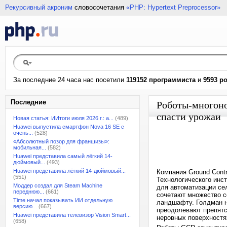
Рекурсивный акроним
словосочетания
«PHP: Hypertext Preprocessor»
За последние 24 часа нас посетили
119152 программиста
и
9593 р
Последние
Роботы-многоно
спасти урожаи
Новая статья: ИИтоги июля 2026 г.: а...
(489)
Huawei выпустила смартфон Nova 16 SE с
очень...
(528)
«Абсолютный позор для франшизы»:
мобильная...
(582)
Huawei представила самый лёгкий 14-
дюймовый...
(493)
Huawei представила лёгкий 14-дюймовый...
Компания Ground Cont
(551)
Технологического инс
Моддер создал для Steam Machine
для автоматизации се
переднюю...
(661)
сочетают множество с
Time начал показывать ИИ отдельную
ландшафту. Голдман н
версию...
(667)
преодолевают препятс
Huawei представила телевизор Vision Smart...
неровных поверхностя
(658)