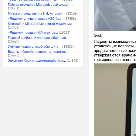
Геймер отсудил у Microsoft свой аккаунт...
(19381)
Microsoft представила ИИ, который...
(19109)
«Яндекс» улучшил поиск АЗС без...
(17893)
Microsoft и Mistral обменяются моделями...
(17639)
«Яндекс» посадил ИИ-агентов...
(16235)
Grok
Первый трейлер и «непревзойдённая...
Пациенты взаимодейст
(15998)
уточняющие вопросы, 
Учёные нашли способ обрушить...
(15438)
предоставленные асси
Власть в OpenAI сосредотачивается...
утверждаются врачом-
(14975)
тестирования технолог
Закрытая Xbox студия-разработчик...
(14946)