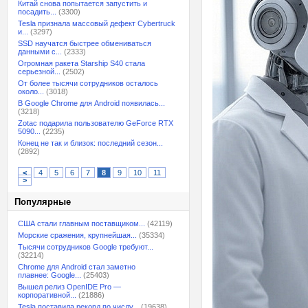
Китай снова попытается запустить и
посадить...
(3300)
Tesla признала массовый дефект Cybertruck
и...
(3297)
SSD научатся быстрее обмениваться
данными с...
(2333)
Огромная ракета Starship S40 стала
серьезной...
(2502)
От более тысячи сотрудников осталось
около...
(3018)
В Google Chrome для Android появилась...
(3218)
Zotac подарила пользователю GeForce RTX
5090...
(2235)
Конец не так и близок: последний сезон...
(2892)
<
4
5
6
7
8
9
10
11
>
Популярные
США стали главным поставщиком...
(42119)
Морские сражения, крупнейшая...
(35334)
Тысячи сотрудников Google требуют...
(32214)
Chrome для Android стал заметно
плавнее: Google...
(25403)
Вышел релиз OpenIDE Pro —
корпоративной...
(21886)
Tesla поставила рекорд по числу...
(19638)