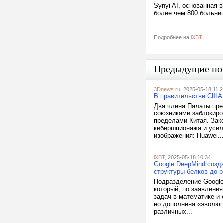
Synyi AI, основанная 
более чем 800 больни
Подробнее на
iXBT
Предыдущие но
3Dnews.ru
, 2025-05-18 11:2
В правительстве США 
Два члена Палаты пре
союзниками заблокиро
пределами Китая. Зак
кибершпионажа и усил
изображения: Huawei..
iXBT
, 2025-05-18 10:34
Google DeepMind созд
структуры белков до 
Подразделение Google
который, по заявлени
задач в математике и
но дополнена «эволю
различных...