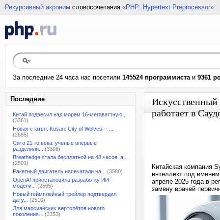
Рекурсивный акроним
словосочетания
«PHP: Hypertext Preprocessor»
За последние 24 часа нас посетили
145524 программиста
и
9361 р
Последние
Искусственный 
работает в Сау
Китай подвесил над морем 16-мегаваттную...
(3361)
Новая статья: Kusan: City of Wolves —...
(2685)
Сито 21-го века: ученые впервые
разделили...
(3306)
Breathedge стала бесплатной на 48 часов, а...
(2501)
Китайская компания Sy
Ракетный двигатель напечатали на...
(3580)
интеллект под именем
OpenAI приостановила разработку ИИ-
апреле 2025 года в ре
модели...
(2565)
замену врачей первич
Новый геймплейный трейлер подтвердил
дату...
(2510)
Для марсианских вертолётов нового
поколения...
(3353)