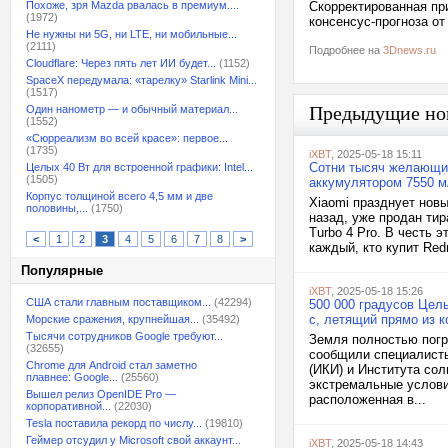
Похоже, зря Mazda рвалась в премиум....
Скорректированная при
(1972)
консенсус-прогноза от
Не нужны ни 5G, ни LTE, ни мобильные...
(2111)
Подробнее на
3Dnews.ru
Cloudflare: Через пять лет ИИ будет...
(1152)
SpaceX передумала: «тарелку» Starlink Mini...
(1517)
Предыдущие но
Один нанометр — и обычный материал...
(1552)
«Сюрреализм во всей красе»: первое...
(1735)
iXBT
, 2025-05-18 15:11
Сотни тысяч желающих
Целых 40 Вт для встроенной графики: Intel...
(1505)
аккумулятором 7550 мА
Корпус толщиной всего 4,5 мм и две
Xiaomi празднует нов
половины,...
(1750)
назад, уже продан ти
Turbo 4 Pro. В честь 
<
1
2
3
4
5
6
7
8
>
каждый, кто купит Red
Популярные
iXBT
, 2025-05-18 15:26
США стали главным поставщиком...
(42294)
500 000 градусов Цел
с, летящий прямо из 
Морские сражения, крупнейшая...
(35492)
Тысячи сотрудников Google требуют...
Земля полностью погр
(32655)
сообщили специалисты
Chrome для Android стал заметно
(ИКИ) и Института сол
плавнее: Google...
(25560)
экстремальные услови
Вышел релиз OpenIDE Pro —
расположенная в...
корпоративной...
(22030)
Tesla поставила рекорд по числу...
(19810)
Геймер отсудил у Microsoft свой аккаунт...
iXBT
, 2025-05-18 14:43