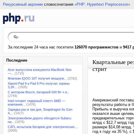
Рекурсивный акроним
словосочетания
«PHP: Hypertext Preprocessor»
За последние 24 часа нас посетили
126070 программистов
и
9417 
Последние
Квартальные ре
стрит
Acer выпустила конкурента MacBook Neo
—...
(1715)
Флагман iQOO 16T получит мощную...
(2762)
Xiaomi Pad 9 и Pad 9 Pro получат экраны
3,2K...
(1505)
С мотором Bosch, батареей 500 Вт·ч и...
(2744)
Американский поставщ
Intel готовит «ядерный ответ» AMD —
результаты работы в I
компания...
(1476)
Прибыль и выручка ко
Зарядка раз в три дня, Snapdragon 6s Gen
4,...
(1417)
оказался выше целевы
предварительных торго
Электромобили дорого обходятся Subaru:
на...
(1876)
млрд с $12,7 млрд го
размере $14,08 млрд. 
CATL испытала батарею для электрических...
(2005)
год к году на 35 %), с