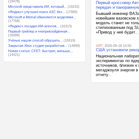
(19478)
Первый кроссовер Авто
Microsoft представила ИИ, который...
(19232)
передач и панорамную
«Яндекс» улучшил поиск АЗС без...
(17969)
Бывший инженер ВАЗа 
Microsoft и Mistral обменяются моделями...
новейшем вазовском к
(17768)
модель станет не толь
«Яндекс» посадил ИИ-агентов...
(16313)
стилизованным под SUV
Первый трейлер и «непревзойдённая...
«Привод у неё будет...
(16088)
Учёные нашли способ обрушить...
(15519)
Закрытая Xbox студия-разработчик...
(14999)
iXBT
, 2025-05-18 14:50
США установили рекор
Новая статья: CFET: быстрее, меньше,...
(14421)
Национальная лаборат
экспериментах по яде
источников, близких к
мегаджоуля энергии в
отчету...