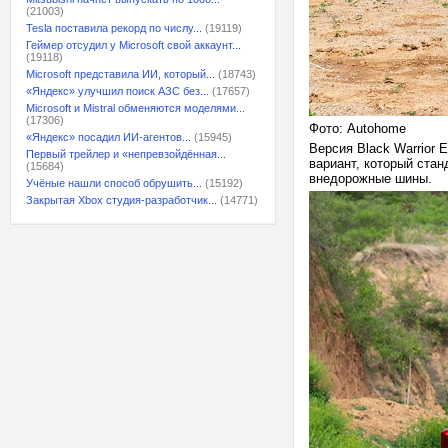
(21003)
Tesla поставила рекорд по числу...
(19119)
Геймер отсудил у Microsoft свой аккаунт...
(19118)
Microsoft представила ИИ, который...
(18743)
«Яндекс» улучшил поиск АЗС без...
(17657)
Microsoft и Mistral обменяются моделями...
(17306)
Фото: Autohome
«Яндекс» посадил ИИ-агентов...
(15945)
Версия Black Warrior 
Первый трейлер и «непревзойдённая...
вариант, который ста
(15684)
внедорожные шины.
Учёные нашли способ обрушить...
(15192)
Закрытая Xbox студия-разработчик...
(14771)