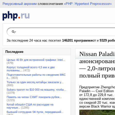
Рекурсивный акроним
словосочетания
«PHP: Hypertext Preprocessor»
За последние 24 часа нас посетил
146201 программист
и
9329 роб
Последние
Nissan Palad
анонсированы
Целых 40 Вт для встроенной графики: Intel...
(479)
— 2,0-литро
Корпус толщиной всего 4,5 мм и две
половины,...
(472)
полный прив
Подготовительные работы по сведению МКС
с...
(803)
Только за один месяц китайцы заказали у...
(800)
Предприятие Zhengzho
Subaru тратит по $10 000 на машину, чтобы...
Paladin — Cool Edition
(1079)
от 172,8 до 229,8 тыс.
Память на чипах CXMT покорила рубеж...
единственной комплект
(1215)
со скидкой 20 тыс. юан
Китай обошёл США по расходам на
версии Black Warrior 
научные...
(1285)
Бывший сотрудник SK hynix, передавший...