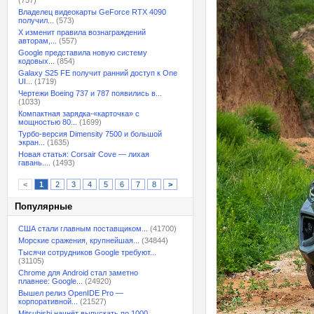
(757)
Владелец видеокарты GeForce RTX 4090
получил...
(573)
X изменит правила вознаграждений
авторам,...
(557)
Google представила новую систему
кодовых...
(854)
Galaxy S25 FE получит ранний доступ к One
UI...
(1719)
Чертежи Boeing 737 и 787 появились в...
(1033)
Компактная зарядка-«карточка» с
мощностью 80...
(1699)
Турбо-версия Dimensity 7500 и большой
экран...
(1635)
Новая статья: Corsair Cove — лихая
гавань....
(1493)
<
1
2
3
4
5
6
7
8
>
Популярные
США стали главным поставщиком...
(41700)
Морские сражения, крупнейшая...
(34844)
Тысячи сотрудников Google требуют...
(31105)
Chrome для Android стал заметно
плавнее: Google...
(24920)
Вышел релиз OpenIDE Pro —
корпоративной...
(21527)
Mitsubishi начнёт выпускать по 1000...