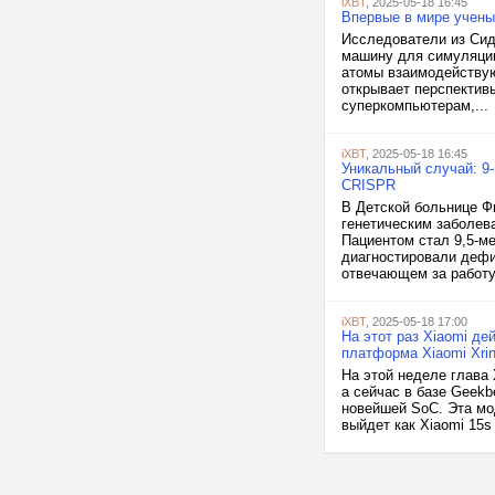
iXBT
, 2025-05-18 16:45
Впервые в мире учены
Исследователи из Сид
машину для симуляции
атомы взаимодействую
открывает перспектив
суперкомпьютерам,...
iXBT
, 2025-05-18 16:45
Уникальный случай: 9
CRISPR
В Детской больнице Ф
генетическим заболев
Пациентом стал 9,5-м
диагностировали дефи
отвечающем за работу 
iXBT
, 2025-05-18 17:00
На этот раз Xiaomi де
платформа Xiaomi Xrin
На этой неделе глава 
а сейчас в базе Geekb
новейшей SoC. Эта мо
выйдет как Xiaomi 15s