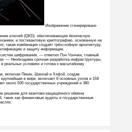
Изображение сгенерировано
ление ключей (QKD), обеспечивающее безопасную
ханики, и постквантовую криптографию, основанную на
st, такая комбинация создаёт трёхслойную архитектуру,
ентификацию и защиту информации.
х систем шифрования, — отметил Пэн Чэнчжи, главный
тая. — Необходима срочная разработка инфраструктуры,
 в реальных условиях и готова к масштабному
ая, включая Пекин, Шанхай и Хэфэй, создав
крупнейшая в мире, включает 8 основных узлов и 159
ает около 500 государственных учреждений и 380
ре решение для квантово-защищённого обмена
й, таких как финансовые аудиты и государственные
раслях.