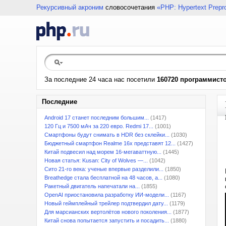
Рекурсивный акроним
словосочетания
«PHP: Hypertext Prepr
За последние 24 часа нас посетили
160720 программист
Последние
Android 17 станет последним большим...
(1417)
120 Гц и 7500 мАч за 220 евро. Redmi 17...
(1001)
Смартфоны будут снимать в HDR без склейки...
(1030)
Бюджетный смартфон Realme 16x представят 12...
(1427)
Китай подвесил над морем 16-мегаваттную...
(1445)
Новая статья: Kusan: City of Wolves —...
(1042)
Сито 21-го века: ученые впервые разделили...
(1850)
Breathedge стала бесплатной на 48 часов, а...
(1080)
Ракетный двигатель напечатали на...
(1855)
OpenAI приостановила разработку ИИ-модели...
(1167)
Новый геймплейный трейлер подтвердил дату...
(1179)
Для марсианских вертолётов нового поколения...
(1877)
Китай снова попытается запустить и посадить...
(1880)