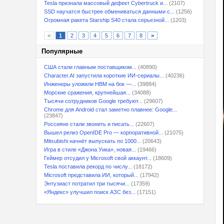
Tesla признала массовый дефект Cybertruck и...
(2107)
SSD научатся быстрее обмениваться данными с...
(1256)
Огромная ракета Starship S40 стала серьезной...
(1203)
<
1
2
3
4
5
6
7
8
>
Популярные
США стали главным поставщиком...
(40890)
Character.AI запустила короткие ИИ-сериалы...
(40236)
Инженеры уложили HBM на бок —...
(39884)
Морские сражения, крупнейшая...
(34088)
Тысячи сотрудников Google требуют...
(29607)
Chrome для Android стал заметно плавнее: Google...
(23847)
Россияне стали звонить и писать...
(22607)
Вышел релиз OpenIDE Pro — корпоративной...
(21075)
Mitsubishi начнёт выпускать по 1000...
(20643)
Игра в стиле «Джона Уика», новая...
(19466)
Геймер отсудил у Microsoft свой аккаунт...
(18609)
Tesla поставила рекорд по числу...
(18172)
Microsoft представила ИИ, который...
(17942)
Энтузиаст потратил три тысячи...
(17359)
«Яндекс» улучшил поиск АЗС без...
(17151)