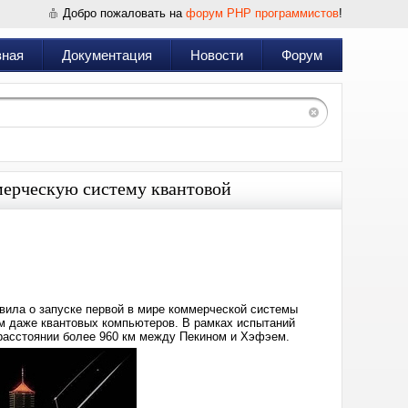
Добро пожаловать на
форум PHP программистов
!
вная
Документация
Новости
Форум
мерческую систему квантовой
Дата:
2025-
05-
19
12:14
вила о запуске первой в мире коммерческой системы
ам даже квантовых компьютеров. В рамках испытаний
асстоянии более 960 км между Пекином и Хэфэем.