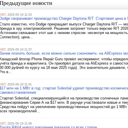
Предыдущие новости
iXBT
, 2025-05-19 11:33
Dodge сворачивает производство Charger Daytona R/T. Стартовая цена в
Стало известно, что Dodge прекращает выпуск Charger Daytona R/T — м
бренда в эру электромобилей. Решение затронет только версию R/T 2026
Источники связывают этот шаг с низким спросом: несмотря на мощность в
Connection), цена...
iXBT
, 2025-05-19 11:37
Зачем платить больше, если можно сильно сэкономить: на AliExpress мо
Канадский блогер Phone Repair Guru провёл эксперимент, чтобы определ
учёта бренда и маркетинга. Он приобрёл детали на AliExpress и самосто
30 000 рублей по курсу на 18 мая 2025 года). Это значительно дешевле,
Pro в...
iXBT
, 2025-05-19 11:41
$17 млн на 1 МВт в год: стартап Solestial удвоит производство космиче
самовосстановления
Стартап Solestial, специализирующийся на производстве солнечных пан
финансирования Серии А на $17 млн. В раунде участвовали новые и теку
Средства пойдут на увеличение производственных мощностей до 1 МВт 
всех производителей...
iXBT
, 2025-05-19 11:48
Toyota RAV4 нового поколения показали со всех сторон