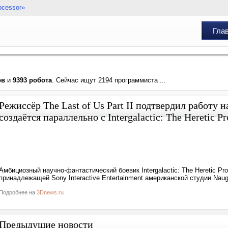
ocessor»
Гла
ов
и
9393 робота
. Сейчас ищут 2194 программиста ...
Режиссёр The Last of Us Part II подтвердил работу
создаётся параллельно с Intergalactic: The Heretic Pr
Амбициозный научно-фантастический боевик Intergalactic: The Heretic Pr
принадлежащей Sony Interactive Entertainment американской студии Naug
Подробнее на
3Dnews.ru
Предыдущие новости