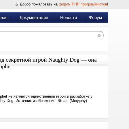
Добро пожаловать на
форум PHP программистов
!
вная
Документация
Новости
Форум
 над секретной игрой Naughty Dog — она
ophet
Дата:
2025-
05-
20
12:24
ophet не является единственной игрой в разработке у
hty Dog. Источник изображения: Steam (Minyjony)