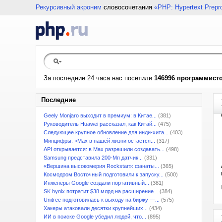
Рекурсивный акроним
словосочетания
«PHP: Hypertext Prepr
За последние 24 часа нас посетили
146996 программист
Последние
Geely Monjaro выходит в премиум: в Китае...
(381)
Руководитель Huawei рассказал, как Китай...
(475)
Следующее крупное обновление для инди-хита...
(403)
Минцифры: «Max в нашей жизни остается...
(317)
API открывается: в Max разрешили создавать...
(498)
Samsung представила 200-Мп датчик...
(331)
«Вершина высокомерия Rockstar»: фанаты...
(365)
Космодром Восточный подготовили к запуску...
(500)
Инженеры Google создали портативный...
(381)
SK hynix потратит $38 млрд на расширение...
(384)
Unitree подготовилась к выходу на биржу —...
(575)
Хакеры атаковали десятки крупнейших...
(434)
ИИ в поиске Google убедил людей, что...
(895)