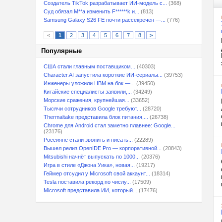
Создатель TikTok разрабатывает ИИ-модель с...
(368)
Суд обязал M**a изменить F******k и...
(813)
Samsung Galaxy S26 FE почти рассекречен —...
(776)
<
1
2
3
4
5
6
7
8
>
Популярные
США стали главным поставщиком...
(40303)
Character.AI запустила короткие ИИ-сериалы...
(39753)
Инженеры уложили HBM на бок —...
(39450)
Китайские специалисты заявили,...
(34249)
Морские сражения, крупнейшая...
(33652)
Тысячи сотрудников Google требуют...
(28720)
Thermaltake представила блок питания,...
(26738)
Chrome для Android стал заметно плавнее: Google...
(23176)
Россияне стали звонить и писать...
(22289)
Вышел релиз OpenIDE Pro — корпоративной...
(20843)
Mitsubishi начнёт выпускать по 1000...
(20376)
Игра в стиле «Джона Уика», новая...
(19217)
Геймер отсудил у Microsoft свой аккаунт...
(18314)
Tesla поставила рекорд по числу...
(17509)
Microsoft представила ИИ, который...
(17476)