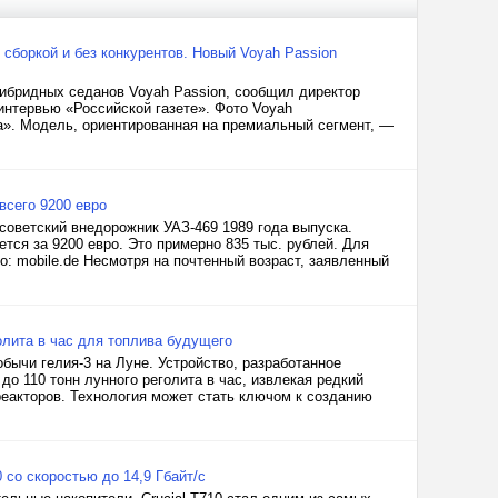
сборкой и без конкурентов. Новый Voyah Passion
гибридных седанов Voyah Passion, сообщил директор
нтервью «Российской газете». Фото Voyah
». Модель, ориентированная на премиальный сегмент, —
всего 9200 евро
советский внедорожник УАЗ-469 1989 года выпуска.
тся за 9200 евро. Это примерно 835 тыс. рублей. Для
о: mobile.de Несмотря на почтенный возраст, заявленный
голита в час для топлива будущего
обычи гелия-3 на Луне. Устройство, разработанное
до 110 тонн лунного реголита в час, извлекая редкий
еакторов. Технология может стать ключом к созданию
со скоростью до 14,9 Гбайт/с