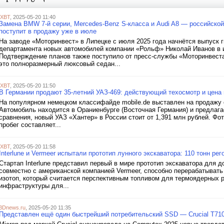
iXBT
, 2025-05-20 11:40
Замена BMW 7-й серии, Mercedes-Benz S-класса и Audi A8 — российской 
поступит в продажу уже в июле
На заводе «Моторинвест» в Липецке с июля 2025 года начнётся выпуск 
департамента новых автомобилей компании «Рольф» Николай Иванов в и
Подтверждение планов также поступило от пресс-службы «Моторинвеста
это полноразмерный люксовый седан...
iXBT
, 2025-05-20 11:50
В Германии продают 35-летний УАЗ-469: действующий техосмотр и цена 
На популярном немецком классифайде mobile.de выставлен на продажу 
Автомобиль находится в Ораниенбурге (Восточная Германия) и предлагае
сравнения, новый УАЗ «Хантер» в России стоит от 1,391 млн рублей. Фот
пробег составляет...
iXBT
, 2025-05-20 11:58
Interlune и Vermeer испытали прототип лунного экскаватора: 110 тонн ре
Стартап Interlune представил первый в мире прототип экскаватора для д
совместно с американской компанией Vermeer, способно перерабатывать 
изотоп, который считается перспективным топливом для термоядерных р
инфраструктуры для...
3Dnews.ru
, 2025-05-20 11:35
Представлен ещё один быстрейший потребительский SSD — Crucial T710 