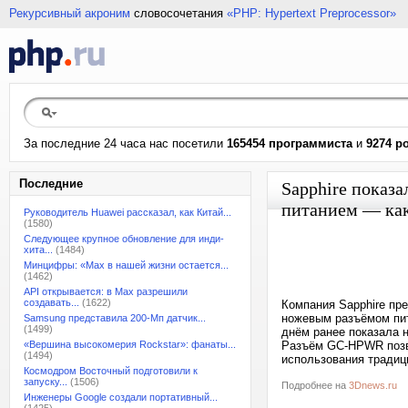
Рекурсивный акроним
словосочетания
«PHP: Hypertext Preprocessor»
За последние 24 часа нас посетили
165454 программиста
и
9274 р
Последние
Sapphire показ
питанием — как
Руководитель Huawei рассказал, как Китай...
(1580)
Следующее крупное обновление для инди-
хита...
(1484)
Минцифры: «Max в нашей жизни остается...
(1462)
API открывается: в Max разрешили
создавать...
(1622)
Компания Sapphire пре
ножевым разъёмом пи
Samsung представила 200-Мп датчик...
(1499)
днём ранее показала 
«Вершина высокомерия Rockstar»: фанаты...
Разъём GC-HPWR позво
(1494)
использования традиц
Космодром Восточный подготовили к
запуску...
(1506)
Подробнее на
3Dnews.ru
Инженеры Google создали портативный...