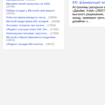
830, формирующей звё
Mitsubishi начнёт выпускать по 1000...
(20760)
Астрономы раскрыли м
«Джеймс Уэбб» (JWST)
Геймер отсудил у Microsoft свой аккаунт...
(18791)
высокого разрешения, 
Tesla поставила рекорд по числу...
(18566)
назад, примерно трет
дизайна» с...
Microsoft представила ИИ, который...
(18238)
Энтузиаст потратил три тысячи...
(17525)
«Яндекс» улучшил поиск АЗС без...
(17326)
Samsung рассчитывает запустить...
(17069)
Microsoft и Mistral обменяются моделями...
(16874)
«Яндекс» посадил ИИ-агентов...
(15572)