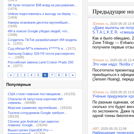
(1425)
SK hynix потратит $38 млрд на расширение...
(1474)
Предыдущие но
Unitree подготовилась к выходу на биржу —...
(1454)
Хакеры атаковали десятки крупнейших...
3Dnews.ru
, 2025-05-20 13:
(1645)
«Даже вылеты не потр
ИИ в поиске Google убедил людей, что...
S.T.A.L.K.E.R. «смеш
(1938)
Как и было обещано, 2
Создатель TikTok разрабатывает ИИ-модель
Zone Trilogy — Enhan
с...
(1201)
получили первые отзы
Суд обязал M**a изменить F******k и...
(1571)
Samsung Galaxy S26 FE почти рассекречен
—...
(1606)
3Dnews.ru
, 2025-05-20 13:
Российская замена Land Cruiser Prado 250
Это нам надо: Nvidia
и...
(2077)
Посетители презентац
приобщиться к офици
<
2
3
4
5
6
7
8
9
>
(Jensen Huang), перед
Популярные
3Dnews.ru
, 2025-05-20 13:
США стали главным поставщиком...
(41233)
Учёные придумали хра
Character.AI запустила короткие ИИ-
По разным оценкам, о
сериалы...
(40488)
сколько это будет ве
Морские сражения, крупнейшая...
(34316)
по экспоненте. Даже 
Тысячи сотрудников Google требуют...
одной тонны биологиче
(30120)
Chrome для Android стал заметно
плавнее: Google...
(24244)
iXBT
, 2025-05-20 12:58
Вышел релиз OpenIDE Pro —
Наблюдения телескопо
корпоративной...
(21209)