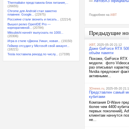
—
АвтоВАЗ официально
Thermaltake представила блок питания,...
(26655)
Chrome для Android стал заметно
плавнее: Google...
(22975)
Подробнее на
iXBT
Россияне стали звонить и писать...
(22214)
Вышел релиз OpenIDE Pro —
корпоративной...
(20784)
Предыдущие но
Mitsubishi начнёт выпускать по 1000...
(20306)
Игра в стиле «Джона Уика», новая...
(19150)
iXBT
, 2025-05-20 21:12
Геймер отсудил у Microsoft свой аккаунт...
Даже GeForce RTX 508
(18221)
объём памяти
Tesla поставила рекорд по числу...
(17338)
Похоже, GeForce RTX 
модели. фото Videoca
раз описывал характе
Nvidia предложит фак
активными...
3Dnews.ru
, 2025-05-20 21:
Представлен самый мо
кубитами
Компания D-Wave пред
более чем 4400 кубит
первых поколений), Ad
клиентам начнутся по
не...