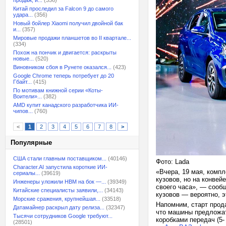
продаж, и...
(356)
Китай проследил за Falcon 9 до самого
удара...
(356)
Новый бойлер Xiaomi получил двойной бак
и...
(357)
Мировые продажи планшетов во II квартале...
(334)
Похож на пончик и двигается: раскрыты
новые...
(520)
Виновником сбоя в Рунете оказался...
(423)
Google Chrome теперь потребует до 20
Гбайт...
(415)
По мотивам книжной серии «Коты-
Воители»...
(382)
AMD купит канадского разработчика ИИ-
чипов...
(760)
<
1
2
3
4
5
6
7
8
>
Популярные
США стали главным поставщиком...
(40146)
Фото: Lada
Character.AI запустила короткие ИИ-
«Вчера, 19 мая, компл
сериалы...
(39619)
кузовов, но на конвей
Инженеры уложили HBM на бок —...
(39349)
своего часа», — сооб
Китайские специалисты заявили,...
(34143)
кузовов — вероятно, э
Морские сражения, крупнейшая...
(33518)
Напомним, старт прода
Датамайнер раскрыл дату релиза...
(32347)
что машины предложат
Тысячи сотрудников Google требуют...
коробками передач (5-
(28501)