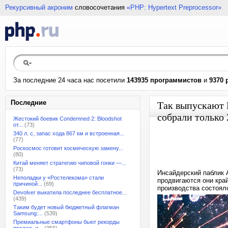
Рекурсивный акроним
словосочетания
«PHP: Hypertext Preprocessor»
За последние 24 часа нас посетили
143935 программистов
и
9370 
Последние
Так выпускают L
собрали только 
Жестокий боевик Condemned 2: Bloodshot
от...
(73)
340 л. с, запас хода 867 км и встроенная...
(77)
Роскосмос готовит космическую замену...
(80)
Китай меняет стратегию чиповой гонки —...
(73)
Инсайдерский паблик A
Неполадки у «Ростелекома» стали
продвигаются они кра
причиной...
(69)
производства состоял
Devolver выкатила последнее бесплатное...
(439)
Таким будет новый бюджетный флагман
Samsung:...
(539)
Премиальные смартфоны бьют рекорды