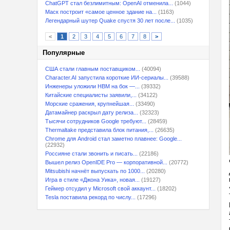
ChatGPT стал безлимитным: OpenAI отменила...
(1044)
Маск построит «самое ценное здание на...
(1163)
Легендарный шутер Quake спустя 30 лет после...
(1035)
<
1
2
3
4
5
6
7
8
>
Популярные
США стали главным поставщиком...
(40094)
Character.AI запустила короткие ИИ-сериалы...
(39588)
Инженеры уложили HBM на бок —...
(39332)
Китайские специалисты заявили,...
(34122)
Морские сражения, крупнейшая...
(33490)
Датамайнер раскрыл дату релиза...
(32323)
Тысячи сотрудников Google требуют...
(28459)
Thermaltake представила блок питания,...
(26635)
Chrome для Android стал заметно плавнее: Google...
(22932)
Россияне стали звонить и писать...
(22186)
Вышел релиз OpenIDE Pro — корпоративной...
(20772)
Mitsubishi начнёт выпускать по 1000...
(20280)
Игра в стиле «Джона Уика», новая...
(19127)
Геймер отсудил у Microsoft свой аккаунт...
(18202)
Tesla поставила рекорд по числу...
(17296)