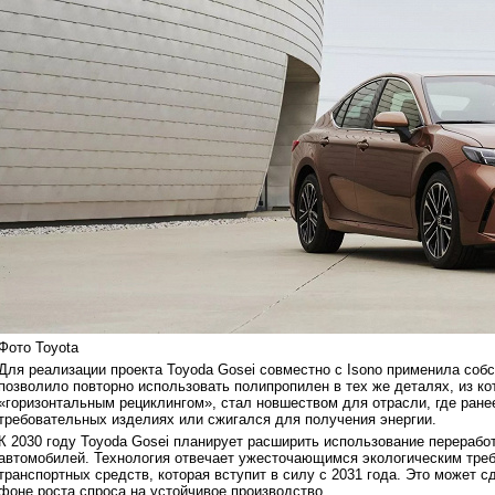
Фото Toyota
Для реализации проекта Toyoda Gosei совместно с Isono применила со
позволило повторно использовать полипропилен в тех же деталях, из ко
«горизонтальным рециклингом», стал новшеством для отрасли, где ране
требовательных изделиях или сжигался для получения энергии.
К 2030 году Toyoda Gosei планирует расширить использование перерабо
автомобилей. Технология отвечает ужесточающимся экологическим треб
транспортных средств, которая вступит в силу с 2031 года. Это может с
фоне роста спроса на устойчивое производство.