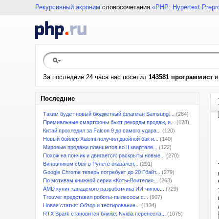
Рекурсивный акроним
словосочетания
«PHP: Hypertext Prepr
За последние 24 часа нас посетил
143581 программист
Последние
Таким будет новый бюджетный флагман Samsung:...
(284)
Премиальные смартфоны бьют рекорды продаж, и...
(128)
Китай проследил за Falcon 9 до самого удара...
(120)
Новый бойлер Xiaomi получил двойной бак и...
(140)
Мировые продажи планшетов во II квартале...
(122)
Похож на пончик и двигается: раскрыты новые...
(270)
Виновником сбоя в Рунете оказался...
(291)
Google Chrome теперь потребует до 20 Гбайт...
(279)
По мотивам книжной серии «Коты-Воители»...
(263)
AMD купит канадского разработчика ИИ-чипов...
(729)
Trouver представил роботы-пылесосы с...
(907)
Новая статья: Обзор и тестирование...
(1134)
RTX Spark становится ближе: Nvidia перенесла...
(1075)