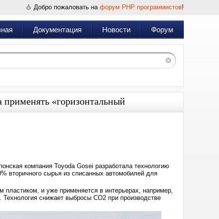
Добро пожаловать на
форум PHP программистов
!
вная
Документация
Новости
Форум
ла применять «горизонтальный
Дата:
2025-
05-
21
06:23
понская компания Toyoda Gosei разработала технологию
0% вторичного сырья из списанных автомобилей для
м пластиком, и уже применяется в интерьерах, например,
а. Технология снижает выбросы CO2 при производстве