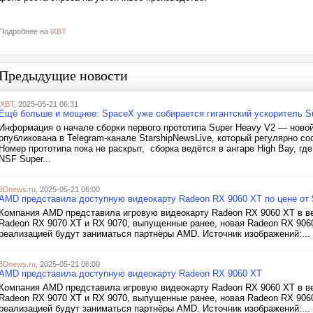
Подробнее на
iXBT
Предыдущие новости
iXBT
, 2025-05-21 06:31
Ещё больше и мощнее: SpaceX уже собирается гигантский ускоритель S
Информация о начале сборки первого прототипа Super Heavy V2 — новой
опубликована в Telegram-канале StarshipNewsLive, который регулярно с
Номер прототипа пока не раскрыт, сборка ведётся в ангаре High Bay, г
NSF Super...
3Dnews.ru
, 2025-05-21 06:00
AMD представила доступную видеокарту Radeon RX 9060 XT по цене от 
Компания AMD представила игровую видеокарту Radeon RX 9060 XT в ве
Radeon RX 9070 XT и RX 9070, выпущенные ранее, новая Radeon RX 906
реализацией будут заниматься партнёры AMD. Источник изображений:...
3Dnews.ru
, 2025-05-21 06:00
AMD представила доступную видеокарту Radeon RX 9060 XT
Компания AMD представила игровую видеокарту Radeon RX 9060 XT в ве
Radeon RX 9070 XT и RX 9070, выпущенные ранее, новая Radeon RX 906
реализацией будут заниматься партнёры AMD. Источник изображений:...