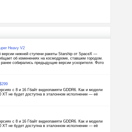
uper Heavy V2
 версии нижней ступени ракеты Starship от SpaceX —
ообщает об изменениях на космодроме, ставшем городом.
де ранее собирались предыдущие версии ускорителя. Фото
$299
рсиях с 8 и 16 Гбайт видеопамяти GDDR6. Как и модели
0 XT не будет доступна в эталонном исполнении — её
рсиях с 8 и 16 Гбайт видеопамяти GDDR6. Как и модели
0 XT не будет доступна в эталонном исполнении — её