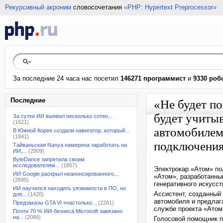
Рекурсивный акроним
словосочетания
«PHP: Hypertext Preprocessor»
За последние 24 часа нас посетил
146271 программист
и
9330 роб
Последние
«Не будет п
будет учиты
За сутки ИИ выявил несколько сотен...
(1621)
автомобилем
В Южной Корее создали навигатор, который...
(1841)
подключения
Тайваньская Nanya намерена заработать на
ИИ,...
(2909)
ByteDance запретила своим
исследователям...
(1857)
Электрокар «Атом» по
ИИ Google раскрыл неанонсированного...
«Атом», разработанны
(2695)
генеративного искусст
ИИ научился находить уязвимости в ПО, но
Ассистент, созданный
для...
(1420)
автомобиля и предлаг
Предзаказы GTA VI «настолько...
(2261)
службе проекта «Атом
Почти 70 % ИИ-бизнеса Microsoft завязано
на...
(2088)
Голосовой помощник п