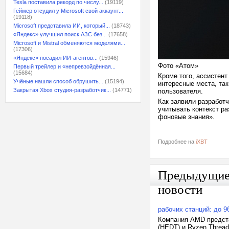
Tesla поставила рекорд по числу...
(19119)
Геймер отсудил у Microsoft свой аккаунт...
(19118)
Microsoft представила ИИ, который...
(18743)
«Яндекс» улучшил поиск АЗС без...
(17658)
Microsoft и Mistral обменяются моделями...
(17306)
«Яндекс» посадил ИИ-агентов...
(15946)
Фото «Атом»
Первый трейлер и «непревзойдённая...
(15684)
Кроме того, ассистент
Учёные нашли способ обрушить...
(15194)
интересные места, та
Закрытая Xbox студия-разработчик...
(14771)
пользователя.
Как заявили разработч
учитывать контекст ра
фоновые знания».
Подробнее на
iXBT
Предыдущи
новости
рабочих станций: до 9
Компания AMD предста
(HEDT) и Ryzen Threa