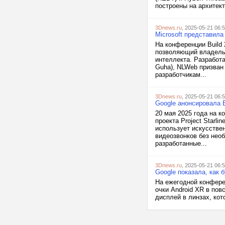
построены на архитект
3Dnews.ru
, 2025-05-21 06:
Microsoft представил
На конференции Build
позволяющий владельц
интеллекта. Разработа
Guha), NLWeb призван
разработчикам...
3Dnews.ru
, 2025-05-21 06:
Google анонсировала
20 мая 2025 года на 
проекта Project Star
использует искусстве
видеозвонков без нео
разработанные...
3Dnews.ru
, 2025-05-21 06:
Google показала, как 
На ежегодной конферен
очки Android XR в пов
дисплей в линзах, кот