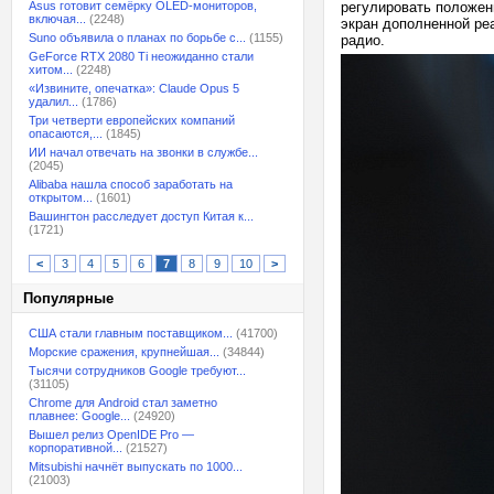
Asus готовит семёрку OLED-мониторов,
регулировать положен
включая...
(2248)
экран дополненной реа
Suno объявила о планах по борьбе с...
(1155)
радио.
GeForce RTX 2080 Ti неожиданно стали
хитом...
(2248)
«Извините, опечатка»: Claude Opus 5
удалил...
(1786)
Три четверти европейских компаний
опасаются,...
(1845)
ИИ начал отвечать на звонки в службе...
(2045)
Alibaba нашла способ заработать на
открытом...
(1601)
Вашингтон расследует доступ Китая к...
(1721)
<
3
4
5
6
7
8
9
10
>
Популярные
США стали главным поставщиком...
(41700)
Морские сражения, крупнейшая...
(34844)
Тысячи сотрудников Google требуют...
(31105)
Chrome для Android стал заметно
плавнее: Google...
(24920)
Вышел релиз OpenIDE Pro —
корпоративной...
(21527)
Mitsubishi начнёт выпускать по 1000...
(21003)