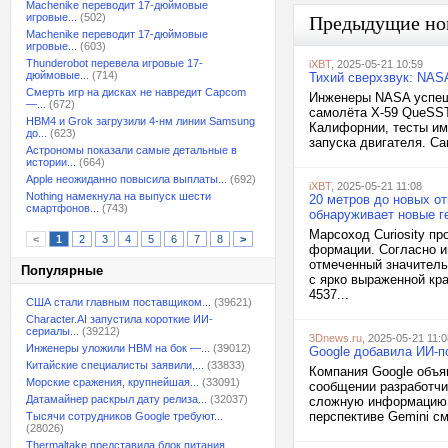
Machenike переводит 17-дюймовые
игровые...
(502)
Предыдущие но
Machenike переводит 17-дюймовые
игровые...
(603)
Thunderobot перевела игровые 17-
iXBT
, 2025-05-21 10:59
дюймовые...
(714)
Тихий сверхзвук: NAS
Смерть игр на дисках не навредит Capcom
Инженеры NASA успеш
—...
(672)
самолёта X-59 QueSST
HBM4 и Grok загрузили 4-нм линии Samsung
Калифорнии, тесты им
до...
(623)
запуска двигателя. Са
Астрономы показали самые детальные в
истории...
(664)
Apple неожиданно повысила выплаты...
(692)
iXBT
, 2025-05-21 11:08
Nothing намекнула на выпуск шести
20 метров до новых от
смартфонов...
(743)
обнаруживает новые г
Марсоход Curiosity п
<
1
2
3
4
5
6
7
8
>
формации. Согласно ин
отмеченный значитель
Популярные
с ярко выраженной кр
4537...
США стали главным поставщиком...
(39621)
Character.AI запустила короткие ИИ-
сериалы...
(39212)
3Dnews.ru
, 2025-05-21 11:0
Инженеры уложили HBM на бок —...
(39012)
Google добавила ИИ-п
Китайские специалисты заявили,...
(33833)
Компания Google объя
Морские сражения, крупнейшая...
(33091)
сообщении разработчик
Датамайнер раскрыл дату релиза...
(32037)
сложную информацию н
перспективе Gemini с
Тысячи сотрудников Google требуют...
(28026)
Thermaltake представила блок питания,...