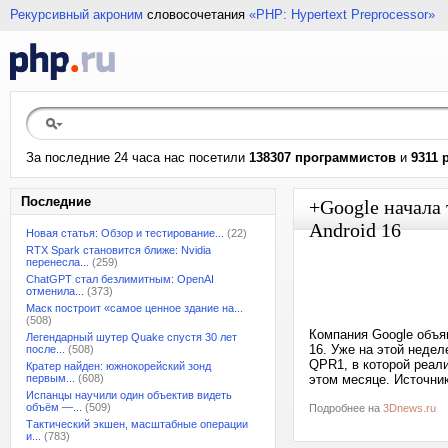
Рекурсивный акроним
словосочетания
«PHP: Hypertext Preprocessor»
За последние 24 часа нас посетили
138307 программистов
и
9311 
Последние
+Google начала 
Android 16
Новая статья: Обзор и тестирование...
(22)
RTX Spark становится ближе: Nvidia
перенесла...
(259)
ChatGPT стал безлимитным: OpenAI
отменила...
(373)
Маск построит «самое ценное здание на...
(508)
Компания Google объя
Легендарный шутер Quake спустя 30 лет
16. Уже на этой неде
после...
(508)
QPR1, в которой реали
Кратер найден: южнокорейский зонд
первым...
(608)
этом месяце. Источни
Испанцы научили один объектив видеть
объём —...
(509)
Подробнее на
3Dnews.ru
Тактический экшен, масштабные операции
и...
(783)