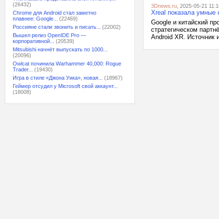
(26432)
3Dnews.ru
, 2025-05-21 11:1
Xreal показала умные 
Chrome для Android стал заметно
плавнее: Google...
(22469)
Google и китайский пр
Россияне стали звонить и писать...
(22002)
стратегическом партнё
Вышел релиз OpenIDE Pro —
Android XR. Источник 
корпоративной...
(20539)
Mitsubishi начнёт выпускать по 1000...
(20096)
Owlcat починила Warhammer 40,000: Rogue
Trader...
(19430)
Игра в стиле «Джона Уика», новая...
(18967)
Геймер отсудил у Microsoft свой аккаунт...
(18008)