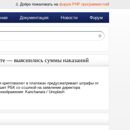
Добро пожаловать на
форум PHP программистов
!
вная
Документация
Новости
Форум
юте — выяснились суммы наказаний
ии криптовалют в платежах предусматривает штрафы от
ишет РБК со ссылкой на заявление директора
изображения: Kanchanara / Unsplash