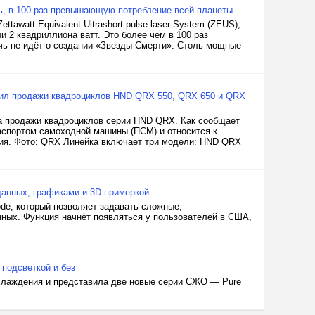
ь, в 100 раз превышающую потребление всей планеты
awatt-Equivalent Ultrashort pulse laser System (ZEUS),
и 2 квадриллиона ватт. Это более чем в 100 раз
ечь не идёт о создании «Звезды Смерти». Столь мощные
стил продажи квадроциклов HND QRX 550, QRX 650 и QRX
а продажи квадроциклов серии HND QRX. Как сообщает
Паспортом самоходной машины (ПСМ) и относится к
ния. Фото: QRX Линейка включает три модели: HND QRX
данных, графиками и 3D-примеркой
de, который позволяет задавать сложные,
нных. Функция начнёт появляться у пользователей в США,
 подсветкой и без
охлаждения и представила две новые серии СЖО — Pure