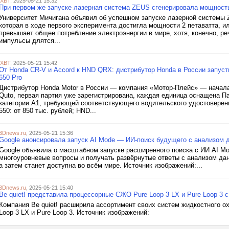
iXBT
, 2025-05-21 15:32
При первом же запуске лазерная система ZEUS сгенерировала мощност
Университет Мичигана объявил об успешном запуске лазерной системы Zett
которая в ходе первого эксперимента достигла мощности 2 петаватта, ил
превышает общее потребление электроэнергии в мире, хотя, конечно, р
импульсы длятся...
iXBT
, 2025-05-21 15:42
От Honda CR-V и Accord к HND QRX: дистрибутор Honda в России запу
650 Pro
Дистрибутор Honda Motor в России — компания «Мотор-Плейс» — начал
Quto, первая партия уже зарегистрирована, каждая единица оснащена 
категории A1, требующей соответствующего водительского удостовере
550: от 850 тыс. рублей; HND...
3Dnews.ru
, 2025-05-21 15:36
Google анонсировала запуск AI Mode — ИИ-поиск будущего с анализом 
Google объявила о масштабном запуске расширенного поиска с ИИ AI Mo
многоуровневые вопросы и получать развёрнутые ответы с анализом да
а затем станет доступна во всём мире. Источник изображений:...
3Dnews.ru
, 2025-05-21 15:40
Be quiet! представила процессорные СЖО Pure Loop 3 LX и Pure Loop 3 с
Компания Be quiet! расширила ассортимент своих систем жидкостного 
Loop 3 LX и Pure Loop 3. Источник изображений: