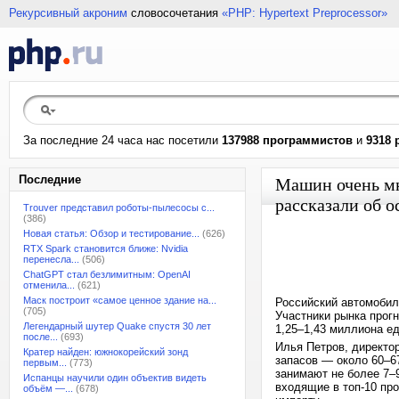
Рекурсивный акроним
словосочетания
«PHP: Hypertext Preprocessor»
За последние 24 часа нас посетили
137988 программистов
и
9318 
Последние
Машин очень мн
рассказали об о
Trouver представил роботы-пылесосы с...
(386)
Новая статья: Обзор и тестирование...
(626)
RTX Spark становится ближе: Nvidia
перенесла...
(506)
ChatGPT стал безлимитным: OpenAI
отменила...
(621)
Маск построит «самое ценное здание на...
Российский автомобил
(705)
Участники рынка прогн
Легендарный шутер Quake спустя 30 лет
1,25–1,43 миллиона ед
после...
(693)
Илья Петров, директо
Кратер найден: южнокорейский зонд
запасов — около 60–6
первым...
(773)
занимают не более 7–
Испанцы научили один объектив видеть
входящие в топ-10 пр
объём —...
(678)