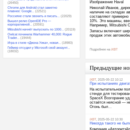
Изображение Haval
(26450)
Николай Иванов, дире
Chrome для Android стал заметно
плавнее: Google...
(22521)
наличие на складах ав
Россияне стали звонить и писать...
(22029)
составляют примерно 7
10%. Это машины, вве
Вышел релиз OpenIDE Pro —
корпоративной...
(20591)
Например, Mitsubishi O
Mitsubishi начнёт выпускать по 1000...
(20119)
Запасы включают широ
Owlcat починила Warhammer 40,000: Rogue
продаж этих автомобил
Trader...
(19444)
Игра в стиле «Джона Уика», новая...
(18983)
Геймер отсудил у Microsoft свой аккаунт...
Подробнее на
iXBT
(18032)
Предыдущие но
iXBT
, 2025-05-22 10:12
При испытаниях двига
На испытательном пол
стенде для тестирован
SpaceX Возгорание уд
остаётся неясной — н
Огонь был...
iXBT
, 2025-05-22 10:30
Никогда такого не был
Компания «Авторитэйл