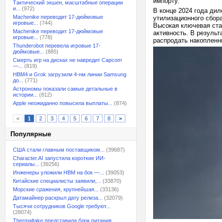
импорту.
Тактический экшен, масштабные операции
и...
(972)
В конце 2024 года дил
Machenike переводит 17-дюймовые
утилизационного сбора
игровые...
(744)
Высокая ключевая ста
Machenike переводит 17-дюймовые
активность. В резуль
игровые...
(778)
распродать накопленн
Thunderobot перевела игровые 17-
дюймовые...
(885)
Смерть игр на дисках не навредит Capcom
—...
(819)
HBM4 и Grok загрузили 4-нм линии Samsung
до...
(771)
Астрономы показали самые детальные в
истории...
(812)
Apple неожиданно повысила выплаты...
(874)
<
1
2
3
4
5
6
7
8
>
Популярные
США стали главным поставщиком...
(39687)
Character.AI запустила короткие ИИ-
сериалы...
(39256)
Инженеры уложили HBM на бок —...
(39053)
Китайские специалисты заявили,...
(33870)
Морские сражения, крупнейшая...
(33136)
Датамайнер раскрыл дату релиза...
(32079)
Тысячи сотрудников Google требуют...
(28074)
Thermaltake представила блок питания,...