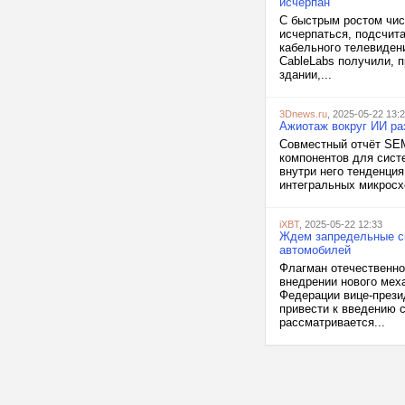
исчерпан
С быстрым ростом числ
исчерпаться, подсчит
кабельного телевидени
CableLabs получили, 
здании,...
3Dnews.ru
, 2025-05-22 13:
Ажиотаж вокруг ИИ ра
Совместный отчёт SEM
компонентов для сист
внутри него тенденция
интегральных микросхе
iXBT
, 2025-05-22 12:33
Ждем запредельные ск
автомобилей
Флагман отечественно
внедрении нового мех
Федерации вице-прези
привести к введению 
рассматривается...