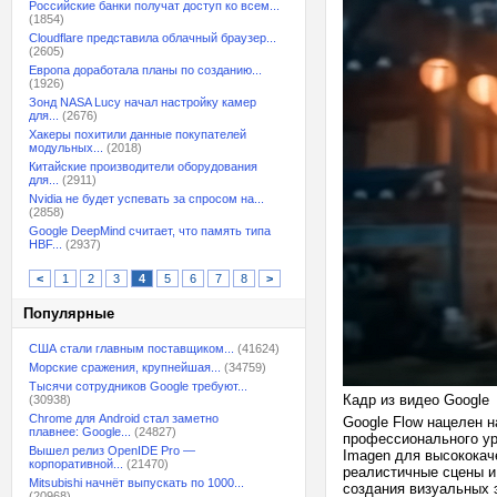
Российские банки получат доступ ко всем...
(1854)
Cloudflare представила облачный браузер...
(2605)
Европа доработала планы по созданию...
(1926)
Зонд NASA Lucy начал настройку камер
для...
(2676)
Хакеры похитили данные покупателей
модульных...
(2018)
Китайские производители оборудования
для...
(2911)
Nvidia не будет успевать за спросом на...
(2858)
Google DeepMind считает, что память типа
HBF...
(2937)
<
1
2
3
4
5
6
7
8
>
Популярные
США стали главным поставщиком...
(41624)
Морские сражения, крупнейшая...
(34759)
Тысячи сотрудников Google требуют...
Кадр из видео Google
(30938)
Chrome для Android стал заметно
Google Flow нацелен 
плавнее: Google...
(24827)
профессионального ур
Вышел релиз OpenIDE Pro —
Imagen для высококач
корпоративной...
(21470)
реалистичные сцены и
Mitsubishi начнёт выпускать по 1000...
создания визуальных 
(20968)