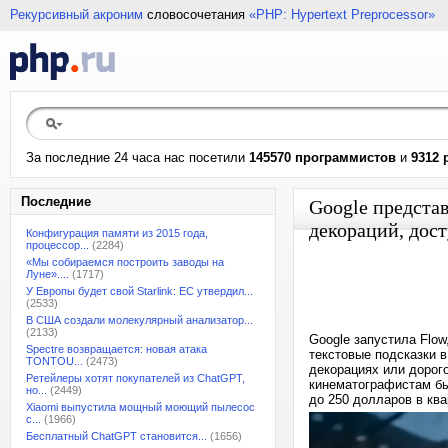
Рекурсивный акроним
словосочетания
«PHP: Hypertext Preprocessor»
За последние 24 часа нас посетили
145570 программистов
и
9312 
Последние
Google представ
декораций, дос
Конфигурация памяти из 2015 года,
процессор...
(2284)
«Мы собираемся построить заводы на
Луне»....
(1717)
У Европы будет свой Starlink: ЕС утвердил...
(2533)
В США создали молекулярный анализатор...
(2133)
Google запустила Flow
Spectre возвращается: новая атака
текстовые подсказки 
TONTOU...
(2473)
декорациях или дорог
Ретейлеры хотят покупателей из ChatGPT,
кинематографистам бы
но...
(2449)
до 250 долларов в ква
Xiaomi выпустила мощный моющий пылесос
с...
(1966)
Бесплатный ChatGPT становится...
(1656)