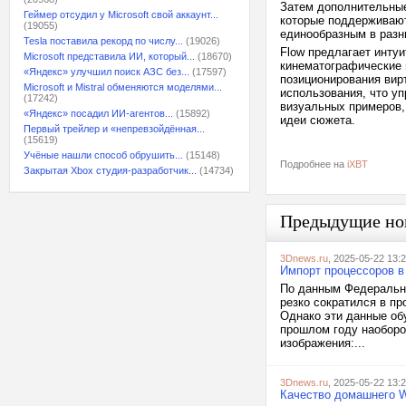
Затем дополнительные
Геймер отсудил у Microsoft свой аккаунт...
которые поддерживают
(19055)
единообразным в разн
Tesla поставила рекорд по числу...
(19026)
Flow предлагает инту
Microsoft представила ИИ, который...
(18670)
кинематографические 
«Яндекс» улучшил поиск АЗС без...
(17597)
позиционирования вир
Microsoft и Mistral обменяются моделями...
использования, что у
(17242)
визуальных примеров,
«Яндекс» посадил ИИ-агентов...
(15892)
идеи сюжета.
Первый трейлер и «непревзойдённая...
(15619)
Учёные нашли способ обрушить...
(15148)
Подробнее на
iXBT
Закрытая Xbox студия-разработчик...
(14734)
Предыдущие но
3Dnews.ru
, 2025-05-22 13:
Импорт процессоров в 
По данным Федеральн
резко сократился в пр
Однако эти данные об
прошлом году наоборо
изображения:...
3Dnews.ru
, 2025-05-22 13:
Качество домашнего W