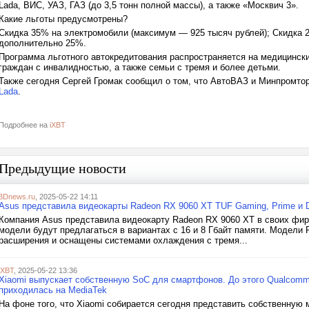
Lada, ВИС, УАЗ, ГАЗ (до 3,5 тонн полной массы), а также «Москвич 3».
Какие льготы предусмотрены?
Скидка 35% на электромобили (максимум — 925 тысяч рублей); Скидка
дополнительно 25%.
Программа льготного автокредитования распространяется на медицински
граждан с инвалидностью, а также семьи с тремя и более детьми.
Также сегодня Сергей Громак сообщил о том, что АвтоВАЗ и Минпромто
Lada
.
Подробнее на
iXBT
Предыдущие новости
3Dnews.ru
, 2025-05-22 14:11
Asus представила видеокарты Radeon RX 9060 XT TUF Gaming, Prime и D
Компания Asus представила видеокарту Radeon RX 9060 XT в своих фир
модели будут предлагаться в вариантах с 16 и 8 Гбайт памяти. Модели
расширения и оснащены системами охлаждения с тремя...
iXBT
, 2025-05-22 13:36
Xiaomi выпускает собственную SoC для смартфонов. До этого Qualcomm
приходилась на MediaTek
На фоне того, что Xiaomi собирается сегодня представить собственную