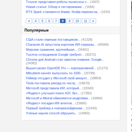
Trouver представил роботы-пылесосы с...
(1607)
Новая статья: Обзор и тестирование...
(1694)
RTX Spark становится ближе: Nvidia перенесла...
(1633)
<
4
5
6
7
8
9
10
11
>
Популярные
США стали главным поставщиком...
(41328)
Character.AI запустила короткие ИИ-сериалы...
(40569)
Морские сражения, крупнейшая...
(34401)
Тысячи сотрудников Google требуют...
(30272)
Chrome для Android стал заметно плавнее: Google...
(24382)
Вышел релиз OpenIDE Pro — корпоративной...
(21273)
Mitsubishi начнёт выпускать по 1000...
(20799)
Геймер отсудил у Microsoft свой аккаунт...
(18854)
Tesla поставила рекорд по числу...
(18670)
Microsoft представила ИИ, который...
(18340)
«Яндекс» улучшил поиск АЗС без...
(17382)
Microsoft и Mistral обменяются моделями...
(16964)
«Яндекс» посадил ИИ-агентов...
(15660)
Первый трейлер и «непревзойдённая...
(15343)
Учёные нашли способ обрушить...
(14950)