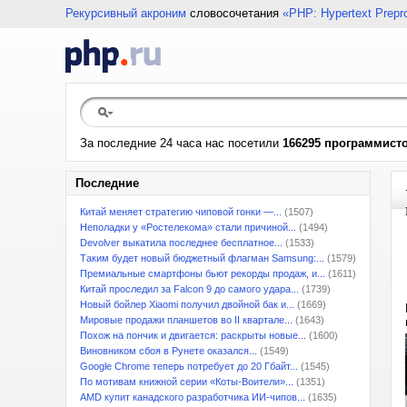
Рекурсивный акроним
словосочетания
«PHP: Hypertext Prepr
За последние 24 часа нас посетили
166295 программист
Последние
Китай меняет стратегию чиповой гонки —...
(1507)
Неполадки у «Ростелекома» стали причиной...
(1494)
Devolver выкатила последнее бесплатное...
(1533)
Таким будет новый бюджетный флагман Samsung:...
(1579)
Премиальные смартфоны бьют рекорды продаж, и...
(1611)
Китай проследил за Falcon 9 до самого удара...
(1739)
Новый бойлер Xiaomi получил двойной бак и...
(1669)
Мировые продажи планшетов во II квартале...
(1643)
Похож на пончик и двигается: раскрыты новые...
(1600)
Виновником сбоя в Рунете оказался...
(1549)
Google Chrome теперь потребует до 20 Гбайт...
(1545)
По мотивам книжной серии «Коты-Воители»...
(1351)
AMD купит канадского разработчика ИИ-чипов...
(1635)