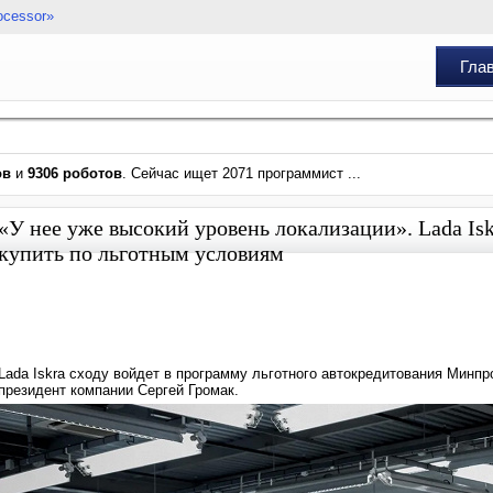
ocessor»
Гла
ов
и
9306 роботов
. Сейчас ищет 2071 программист ...
«У нее уже высокий уровень локализации». Lada Is
купить по льготным условиям
Lada Iskra сходу войдет в программу льготного автокредитования Минп
президент компании Сергей Громак.