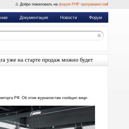
Добро пожаловать на
форум PHP программистов
!
вная
Документация
Новости
Форум
kra уже на старте продаж можно будет
Дата:
2025-
05-
22
14:28
ромторга РФ. Об этом журналистам сообщил вице-