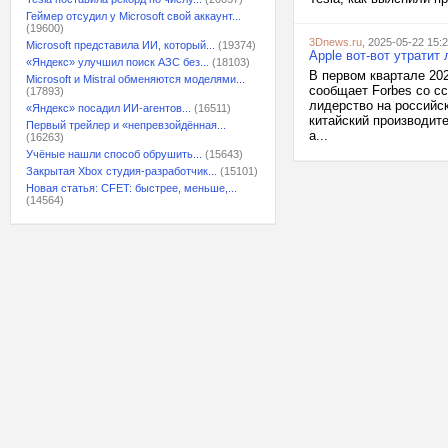
Геймер отсудил у Microsoft свой аккаунт...
(19600)
3Dnews.ru
, 2025-05-22 15:
Microsoft представила ИИ, который...
(19374)
Apple вот-вот утратит
«Яндекс» улучшил поиск АЗС без...
(18103)
В первом квартале 202
Microsoft и Mistral обменяются моделями...
сообщает Forbes со с
(17893)
лидерство на российс
«Яндекс» посадил ИИ-агентов...
(16511)
китайский производите
Первый трейлер и «непревзойдённая...
а...
(16263)
Учёные нашли способ обрушить...
(15643)
Закрытая Xbox студия-разработчик...
(15101)
Новая статья: CFET: быстрее, меньше,...
(14564)