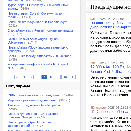
мощностью 80...
(3374)
Турбо-версия Dimensity 7500 и большой
Предыдущие но
экран...
(3268)
Новая статья: Corsair Cove — лихая
гавань....
(3321)
iXBT
, 2025-05-22 14:50
Land Cruiser, подвинься. В Россию едет...
Гонконгские учёные с
(2382)
диагностику биомарке
С дизайном как у Ferrari, полным приводом
Учёные из Гонконгско
и...
(1987)
на основе микролазера
Самый «злой» Volkswagen Tiguan:
представляющее собой
Volkswagen...
(1744)
возможности для созд
Новый Airbus A350F прошел важнейшую
диагностики заболеван
проверку...
(1623)
Всего 12 км между аппаратами: в космосе...
(1739)
iXBT
, 2025-05-22 15:25
20-ядерная платформа Nvidia RTX Spark
12 000 мАч, 120 Вт, 1
N1X...
(2389)
Xiaomi Pad 7 Ultra —
<
3
4
5
6
7
8
9
10
>
Вместе с новым флагм
флагманского планшета
Популярные
новейшей SoC Xiaomi 
Xiaomi Планшет надел
частотой обновления..
США стали главным поставщиком...
(42469)
Морские сражения, крупнейшая...
(35671)
Тысячи сотрудников Google требуют...
3Dnews.ru
, 2025-05-22 15:
(33097)
BYD впервые обогнал 
Chrome для Android стал заметно
Китайский автогигант 
плавнее: Google...
(25789)
электромобилей, но в
Вышел релиз OpenIDE Pro —
корпоративной...
(22177)
китайские машины про
Tesla, как выяснили п
Tesla поставила рекорд по числу...
(20037)