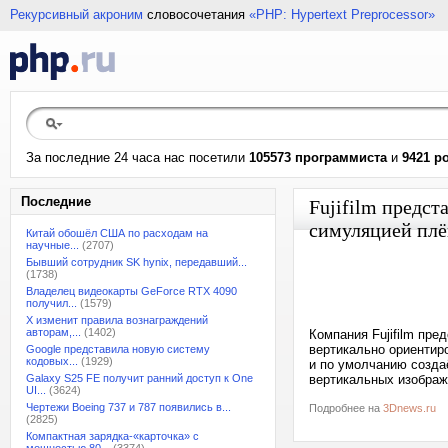
Рекурсивный акроним
словосочетания
«PHP: Hypertext Preprocessor»
За последние 24 часа нас посетили
105573 программиста
и
9421 р
Последние
Fujifilm предс
симуляцией плё
Китай обошёл США по расходам на
научные...
(2707)
Бывший сотрудник SK hynix, передавший...
(1738)
Владелец видеокарты GeForce RTX 4090
получил...
(1579)
X изменит правила вознаграждений
авторам,...
(1402)
Компания Fujifilm пр
вертикально ориентир
Google представила новую систему
кодовых...
(1929)
и по умолчанию созда
Galaxy S25 FE получит ранний доступ к One
вертикальных изображе
UI...
(3624)
Чертежи Boeing 737 и 787 появились в...
Подробнее на
3Dnews.ru
(2825)
Компактная зарядка-«карточка» с