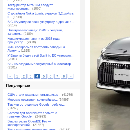
в...
(2411)
Техдиректор M**a: ИИ следует
использовать,...
(1860)
С дизайном Nokia Lumia, экраном 3,2 дюйма
и...
(1814)
В США увидели военную угрозу в дронах с...
(2514)
Электровелосипед с 2 кВт·ч энергии,
запасом...
(2189)
Конфигурация памяти из 2015 года,
процессор...
(2418)
«Мы собираемся построить заводы на
Луне»....
(1825)
У Европы будет свой Starlink: ЕС утвердил...
(2681)
В США создали молекулярный анализатор...
(2301)
<
1
2
3
4
5
6
7
8
>
Популярные
США стали главным поставщиком...
(41766)
Морские сражения, крупнейшая...
(34895)
Тысячи сотрудников Google требуют...
(31265)
Chrome для Android стал заметно
плавнее: Google...
(24993)
Вышел релиз OpenIDE Pro —
корпоративной...
(21567)
Tesla поставила рекорд по числу...
(19186)