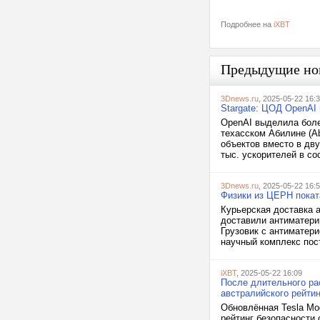
Подробнее на
iXBT
Предыдущие но
3Dnews.ru
, 2025-05-22 16:
Stargate: ЦОД OpenAI 
OpenAI выделила боле
техасском Абилине (Ab
объектов вместо в дву
тыс. ускорителей в с
3Dnews.ru
, 2025-05-22 16:
Физики из ЦЕРН покат
Курьерская доставка 
доставили антиматери
Грузовик с антиматери
научный комплекс пос
iXBT
, 2025-05-22 16:09
После длительного рас
австралийского рейти
Обновлённая Tesla Mod
рейтинг безопасности 