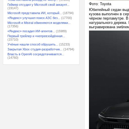
Фото: Toyota
Геймер отсудил у Microsoft свой аккаунт...
(19147)
Юбилейный седан выде
Microsoft представила ИИ, который...
(18794)
кузова выполнен в сер
«Яндекс» улучшил поиск АЗС без...
(17700)
чёрном перламутре. В
натурального дерева. 
Microsoft и Mistral обменяются моделями...
(17356)
выгравирована эмблем
«Яндекс» посадил ИИ-агентов...
(15989)
Первый трейлер и «непревзойдённая...
(15710)
Учёные нашли способ обрушить...
(15233)
Закрытая Xbox студия-разработчик...
(14794)
Власть в OpenAI сосредотачивается...
(14760)