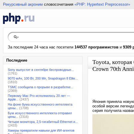
Рекурсивный акроним
словосочетания
«PHP: Hypertext Preprocessor»
За последние 24 часа нас посетили
144537 программистов
и
9309 
Последние
Toyota, которая
Crown 70th Anni
Sony выпустит в сентябре беспроводные...
(1761)
9070 мАч, 100 Вт, 200 Мп, Snapdragon 8 Elite...
(1810)
TSMC сообщила о прорыве в разработке...
(2369)
Первому Mac Pro исполнилось 20 лет —
Apple...
(2437)
Япония приняла новую
На фоне бума искусственного интеллекта
особой версии легенд
цены...
(1708)
серия получила названи
Бум искусственного интеллекта отправил
цены...
(2316)
Четыре монитора, 2,5-гигабитный Ethernet и...
(2433)
Хакеры превратили навыки для ИИ-агентов