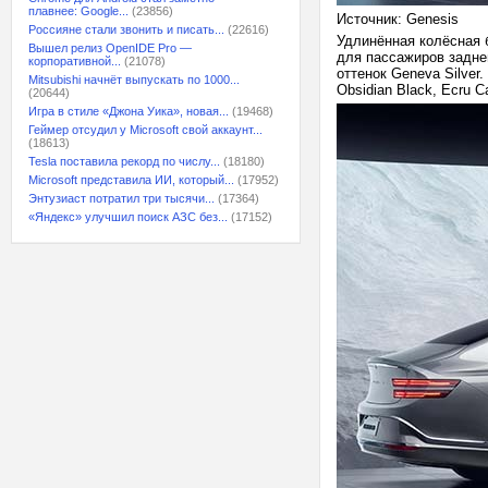
плавнее: Google...
(23856)
Источник: Genesis
Россияне стали звонить и писать...
(22616)
Удлинённая колёсная 
Вышел релиз OpenIDE Pro —
для пассажиров заднег
корпоративной...
(21078)
оттенок Geneva Silver
Mitsubishi начнёт выпускать по 1000...
Obsidian Black, Ecru C
(20644)
Игра в стиле «Джона Уика», новая...
(19468)
Геймер отсудил у Microsoft свой аккаунт...
(18613)
Tesla поставила рекорд по числу...
(18180)
Microsoft представила ИИ, который...
(17952)
Энтузиаст потратил три тысячи...
(17364)
«Яндекс» улучшил поиск АЗС без...
(17152)