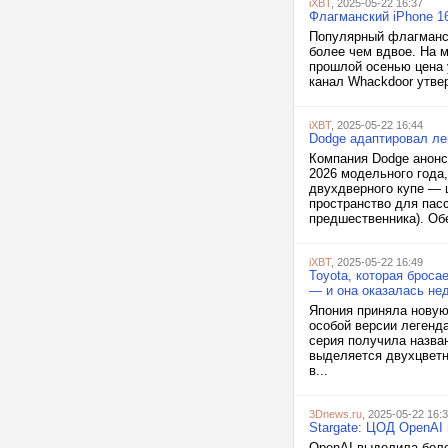
iXBT
, 2025-05-22 16:37
Флагманский iPhone 1
Популярный флагманск
более чем вдвое. На м
прошлой осенью цена у
канал Whackdoor утвер
iXBT
, 2025-05-22 16:44
Dodge адаптировал ле
Компания Dodge анонс
2026 модельного года
двухдверного купе — 
пространство для пас
предшественника). Обе
iXBT
, 2025-05-22 16:49
Toyota, которая броса
— и она оказалась не
Япония приняла новую
особой версии легенд
серия получила назван
выделяется двухцветн
в...
3Dnews.ru
, 2025-05-22 16:
Stargate: ЦОД OpenAI 
OpenAI выделила боле