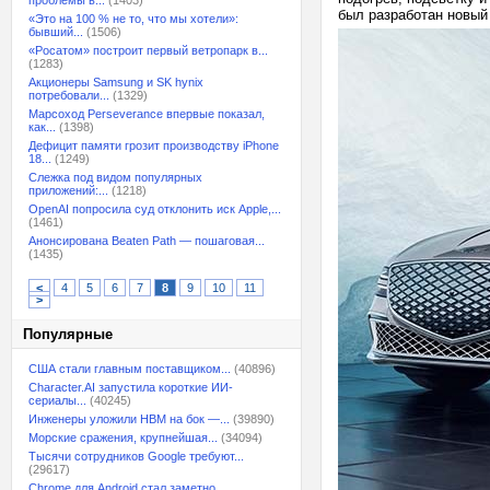
проблемы в...
(1403)
был разработан новый
«Это на 100 % не то, что мы хотели»:
бывший...
(1506)
«Росатом» построит первый ветропарк в...
(1283)
Акционеры Samsung и SK hynix
потребовали...
(1329)
Марсоход Perseverance впервые показал,
как...
(1398)
Дефицит памяти грозит производству iPhone
18...
(1249)
Слежка под видом популярных
приложений:...
(1218)
OpenAI попросила суд отклонить иск Apple,...
(1461)
Анонсирована Beaten Path — пошаговая...
(1435)
<
4
5
6
7
8
9
10
11
>
Популярные
США стали главным поставщиком...
(40896)
Character.AI запустила короткие ИИ-
сериалы...
(40245)
Инженеры уложили HBM на бок —...
(39890)
Морские сражения, крупнейшая...
(34094)
Тысячи сотрудников Google требуют...
(29617)
Chrome для Android стал заметно