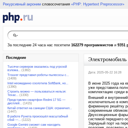
Рекурсивный акроним
словосочетания
«PHP: Hypertext Preprocessor»
За последние 24 часа нас посетили
162279 программистов
и
9351 
Последние
Электромобиль G
Тысячи серверов оказались под угрозой
взлома...
(1382)
Дата: 2025-05-22 16:28
Trouver представил роботы-пылесосы с...
(1409)
В июне 2025 года на е
Intel неожиданно озолотила SoftBank, но...
(1390)
уже представила полн
Строить можно — пользоваться нельзя:
комплектацию среди в
Техас...
(1330)
Внешний и внутренний 
Представлен смартфон Redmi 17 5G —
исключительно в комп
дисплей...
(1415)
фирменную решётку ра
Китай ответил на санкции США: ограничил...
современным обликом.
(1447)
Двухсекционные фары 
В работе Рунета произошёл масштабный
системой переднего о
сбой —...
(1222)
Зарядный порт на пер
Google Gemini сможет сам находить
подогрев, подсветку 