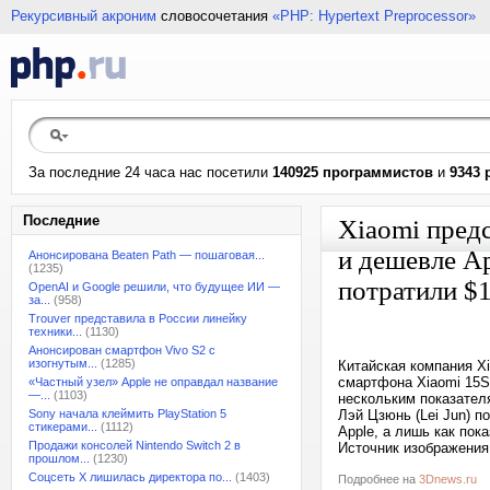
Рекурсивный акроним
словосочетания
«PHP: Hypertext Preprocessor»
За последние 24 часа нас посетили
140925 программистов
и
9343 
Последние
Xiaomi пред
и дешевле Ap
Анонсирована Beaten Path — пошаговая...
(1235)
потратили $
OpenAI и Google решили, что будущее ИИ —
за...
(958)
Trouver представила в России линейку
техники...
(1130)
Анонсирован смартфон Vivo S2 с
изогнутым...
(1285)
Китайская компания Xi
смартфона Xiaomi 15S 
«Частный узел» Apple не оправдал название
—...
(1103)
нескольким показател
Sony начала клеймить PlayStation 5
Лэй Цзюнь (Lei Jun) п
стикерами...
(1112)
Apple, а лишь как пок
Продажи консолей Nintendo Switch 2 в
Источник изображения
прошлом...
(1230)
Соцсеть X лишилась директора по...
(1403)
Подробнее на
3Dnews.ru