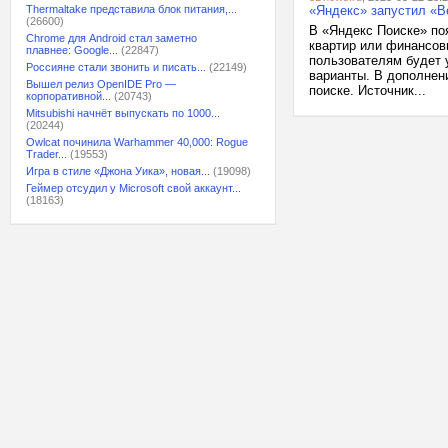
Thermaltake представила блок питания,...
«Яндекс» запустил «В
(26600)
В «Яндекс Поиске» по
Chrome для Android стал заметно
квартир или финансов
плавнее: Google...
(22847)
пользователям будет 
Россияне стали звонить и писать...
(22149)
варианты. В дополнен
Вышел релиз OpenIDE Pro —
поиске. Источник...
корпоративной...
(20743)
Mitsubishi начнёт выпускать по 1000...
(20244)
Owlcat починила Warhammer 40,000: Rogue
Trader...
(19553)
Игра в стиле «Джона Уика», новая...
(19098)
Геймер отсудил у Microsoft свой аккаунт...
(18163)