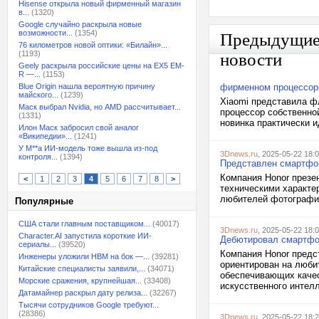
Hisense открыла новый фирменный магазин
в...
(1320)
Google случайно раскрыла новые
возможности...
(1354)
Предыдущи
76 километров новой оптики: «Билайн»...
(1193)
новости
Geely раскрыла российские цены на EX5 EM-
R —...
(1153)
Blue Origin нашла вероятную причину
фирменном процессоре
майского...
(1239)
Xiaomi представила ф
Маск выбрал Nvidia, но AMD рассчитывает...
процессор собственно
(1331)
новинка практически и
Илон Маск забросил свой аналог
«Википедии»...
(1241)
У M**a ИИ-модель тоже вышла из-под
3Dnews.ru
, 2025-05-22 18:
контроля...
(1394)
Представлен смартфон
Компания Honor презе
<
1
2
3
4
5
6
7
8
>
техническими характе
любителей фотографии
Популярные
США стали главным поставщиком...
(40017)
3Dnews.ru
, 2025-05-22 18:
Character.AI запустила короткие ИИ-
Дебютировал смартфон
сериалы...
(39520)
Компания Honor предс
Инженеры уложили HBM на бок —...
(39281)
ориентирован на люби
Китайские специалисты заявили,...
(34071)
обеспечивающих качес
Морские сражения, крупнейшая...
(33408)
искусственного интелл
Датамайнер раскрыл дату релиза...
(32267)
Тысячи сотрудников Google требуют...
(28386)
3Dnews.ru
, 2025-05-22 18: