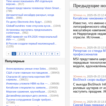
Time начал показывать ИИ отдельную
версию...
(817)
Предыдущие но
Huawei представила телевизор Vision Smart...
(798)
Авторитетный инсайдер раскрыл, когда
3Dnews.ru
, 2025-05-23 12:
Diablo...
(896)
Китайские чиновники 
По долгу Electronic Arts будут...
(1060)
Известно, что именно 
GlobalFoundries тоже откусила кусок...
(1544)
литографического обо
Астрономы научились предсказывать
масштабную кампанию,
солнечные...
(982)
из Нидерландов недав
AMD привезёт на IFA 2026 «персональный
отрасли. Источник...
ИИ» —...
(1668)
В России создали первый маломощный...
(1235)
3Dnews.ru
, 2025-05-23 12:
Репортаж со стенда M
<
1
2
3
4
5
6
7
8
>
профессионалов
MSI представила широ
Популярные
передовые технологии
модели, вдохновлённы
Анонсированы умные очки Solos...
(55682)
США стали главным поставщиком...
(38943)
3Dnews.ru
, 2025-05-23 13:
Character.AI запустила короткие ИИ-
BioShock скоро выйде
сериалы...
(38621)
Инженеры уложили HBM на бок —...
(38508)
С выхода BioShock Inf
Китайские специалисты заявили,...
(33400)
ролевых шутеров от из
наступить праздник. И
Морские сражения, крупнейшая...
(32462)
Датамайнер раскрыл дату релиза...
(31644)
Тысячи сотрудников Google требуют...
3Dnews.ru
, 2025-05-23 13:
(27385)
Сергей Брин передал а