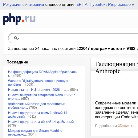
Рекурсивный акроним
словосочетания
«PHP: Hypertext Preprocessor»
За последние 24 часа нас посетили
122047 программистов
и
9492 
Последние
Галлюцинации у
Anthropic
На фоне дефицита DRAM Apple обратилась
к...
(459)
Western Digital удвоила операционную
прибыль...
(309)
Новая статья: ИИтоги июля 2026 г.: а...
(584)
Huawei выпустила смартфон Nova 16 SE с
очень...
(657)
Современные модели и
«Абсолютный позор для франшизы»:
заведомо не соответс
мобильная...
(760)
заявление сделал генд
Huawei представила самый лёгкий 14-
дюймовый...
(611)
конференции Code with
Huawei представила лёгкий 14-дюймовый...
(676)
Подробнее на
3Dnews.ru
Моддер создал для Steam Machine
переднюю...
(804)