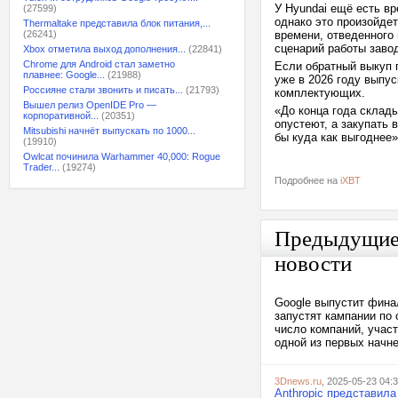
У Hyundai ещё есть вр
(27599)
однако это произойдет
Thermaltake представила блок питания,...
(26241)
времени, отведенного
сценарий работы завод
Xbox отметила выход дополнения...
(22841)
Chrome для Android стал заметно
Если обратный выкуп 
плавнее: Google...
(21988)
уже в 2026 году выпус
Россияне стали звонить и писать...
(21793)
комплектующих.
Вышел релиз OpenIDE Pro —
«До конца года склады
корпоративной...
(20351)
опустеют, а закупать 
Mitsubishi начнёт выпускать по 1000...
бы куда как выгоднее
(19910)
Owlcat починила Warhammer 40,000: Rogue
Trader...
(19274)
Подробнее на
iXBT
Предыдущи
новости
Google выпустит фина
запустят кампании по 
число компаний, участ
одной из первых начне
3Dnews.ru
, 2025-05-23 04:
Anthropic представил