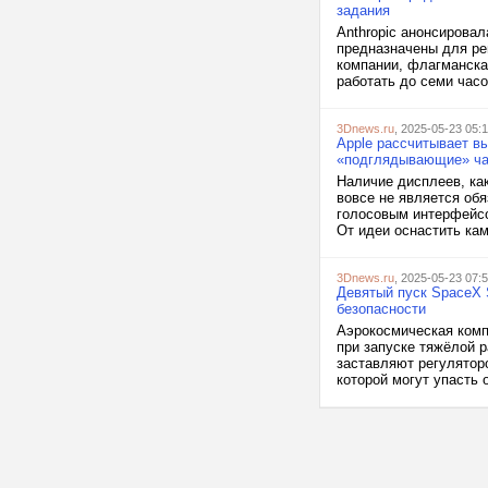
задания
Anthropic анонсирова
предназначены для ре
компании, флагманска
работать до семи часо
3Dnews.ru
, 2025-05-23 05:1
Apple рассчитывает вы
«подглядывающие» ча
Наличие дисплеев, ка
вовсе не является об
голосовым интерфейсо
От идеи оснастить кам
3Dnews.ru
, 2025-05-23 07:
Девятый пуск SpaceX 
безопасности
Аэрокосмическая комп
при запуске тяжёлой 
заставляют регулятор
которой могут упасть 