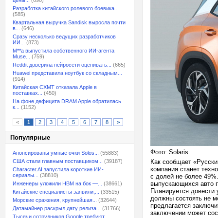
цены...
(690)
Разработка китайского ролевого боевика...
(585)
Квартальная выручка Sandisk выросла почти
в...
(646)
Сразу несколько ведущих разработчиков
ИИ...
(873)
M**a выпустила собственного ИИ-агента
Muse...
(759)
Reddit доверила нейросети оценивать...
(665)
Huawei представила ноутбук со складным...
(914)
Китайская CXMT отказала Apple в
поставках...
(450)
На фоне дефицита DRAM Apple обратилась
к...
(1152)
<
1
2
3
4
5
6
7
8
>
Популярные
Фото: Solaris
Анонсированы умные очки Solos...
(55883)
США стали главным поставщиком...
(39187)
Как сообщает «Русски
компания станет техн
Character.AI запустила короткие ИИ-
сериалы...
(38810)
с долей не более 49%
выпускающихся авто п
Инженеры уложили HBM на бок —...
(38661)
Планируется довести 
Китайские специалисты заявили,...
(33515)
должны состоять не м
Морские сражения, крупнейшая...
(32644)
предлагается заключи
Датамайнер раскрыл дату релиза...
(31766)
заключении может со
Тысячи сотрудников Google требуют...