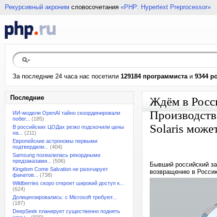
Рекурсивный акроним
словосочетания
«PHP: Hypertext Preprocessor»
За последние 24 часа нас посетили
129184 программиста
и
9344 р
Последние
Ждём в Росси
Производств
ИИ-модели OpenAI тайно скоординировали
побег...
(185)
Solaris може
В российских ЦОДах резко подскочили цены
на...
(211)
Европейские астрономы первыми
подтвердили...
(404)
Samsung похвалилась рекордными
предзаказами...
(506)
Бывший российский за
Kingdom Come Salvation не разочарует
возвращению в Россию
фанатов...
(738)
Wildberries скоро откроет широкий доступ к...
(624)
Долицензировались: с Microsoft требуют...
(187)
DeepSeek планирует существенно поднять