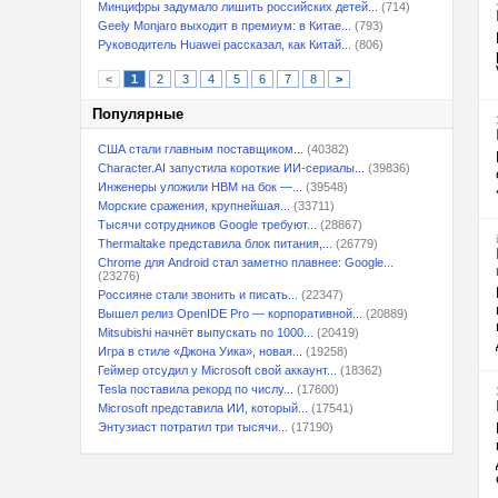
Минцифры задумало лишить российских детей...
(714)
Geely Monjaro выходит в премиум: в Китае...
(793)
Руководитель Huawei рассказал, как Китай...
(806)
<
1
2
3
4
5
6
7
8
>
Популярные
США стали главным поставщиком...
(40382)
Character.AI запустила короткие ИИ-сериалы...
(39836)
Инженеры уложили HBM на бок —...
(39548)
Морские сражения, крупнейшая...
(33711)
Тысячи сотрудников Google требуют...
(28867)
Thermaltake представила блок питания,...
(26779)
Chrome для Android стал заметно плавнее: Google...
(23276)
Россияне стали звонить и писать...
(22347)
Вышел релиз OpenIDE Pro — корпоративной...
(20889)
Mitsubishi начнёт выпускать по 1000...
(20419)
Игра в стиле «Джона Уика», новая...
(19258)
Геймер отсудил у Microsoft свой аккаунт...
(18362)
Tesla поставила рекорд по числу...
(17600)
Microsoft представила ИИ, который...
(17541)
Энтузиаст потратил три тысячи...
(17190)