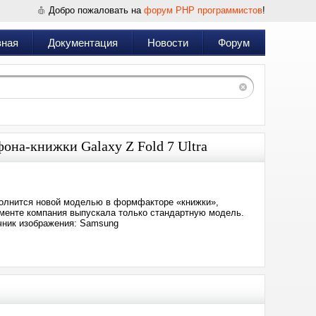
Добро пожаловать на
форум PHP программистов
!
вная
Документация
Новости
Форум
она-книжки Galaxy Z Fold 7 Ultra
полнится новой моделью в формфакторе «книжки»,
сегменте компания выпускала только стандартную модель.
очник изображения: Samsung