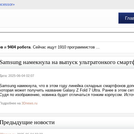
ocessor»
Гла
ов
и
9404 робота
. Сейчас ищут 1910 программистов ...
Samsung намекнула на выпуск ультратонкого смартф
Дата: 2025-06-04 02:07
Samsung намекнула, что в этом году линейка складных смартфонов до
которая может получить название Galaxy Z Fold 7 Ultra. Ранее в этом 
Судя по изображению, новинка будет отличаться тонким корпусом. Ист
Подробнее на
3Dnews.ru
Предыдущие новости