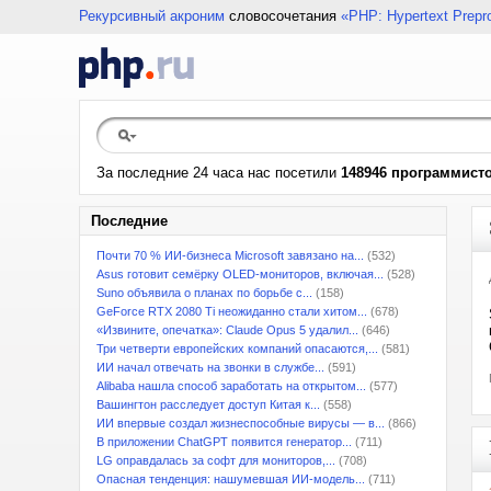
Рекурсивный акроним
словосочетания
«PHP: Hypertext Prepr
За последние 24 часа нас посетили
148946 программист
Последние
Почти 70 % ИИ-бизнеса Microsoft завязано на...
(532)
Asus готовит семёрку OLED-мониторов, включая...
(528)
Suno объявила о планах по борьбе с...
(158)
GeForce RTX 2080 Ti неожиданно стали хитом...
(678)
«Извините, опечатка»: Claude Opus 5 удалил...
(646)
Три четверти европейских компаний опасаются,...
(581)
ИИ начал отвечать на звонки в службе...
(591)
Alibaba нашла способ заработать на открытом...
(577)
Вашингтон расследует доступ Китая к...
(558)
ИИ впервые создал жизнеспособные вирусы — в...
(866)
В приложении ChatGPT появится генератор...
(711)
LG оправдалась за софт для мониторов,...
(708)
Опасная тенденция: нашумевшая ИИ-модель...
(711)