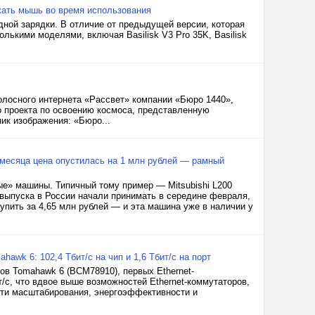
яжать мышь во время использования
дной зарядки. В отличие от предыдущей версии, которая
лькими моделями, включая Basilisk V3 Pro 35K, Basilisk
полосного интернета «Рассвет» компании «Бюро 1440»,
 проекта по освоению космоса, представленную
ик изображения: «Бюро...
5 месяца цена опустилась на 1 млн рублей — рамный
ые» машины. Типичный тому пример — Mitsubishi L200
да выпуска в России начали принимать в середине февраля,
купить за 4,65 млн рублей — и эта машина уже в наличии у
wk 6: 102,4 Тбит/с на чип и 1,6 Тбит/с на порт
ов Tomahawk 6 (BCM78910), первых Ethernet-
с, что вдвое выше возможностей Ethernet-коммутаторов,
сти масштабирования, энергоэффективности и