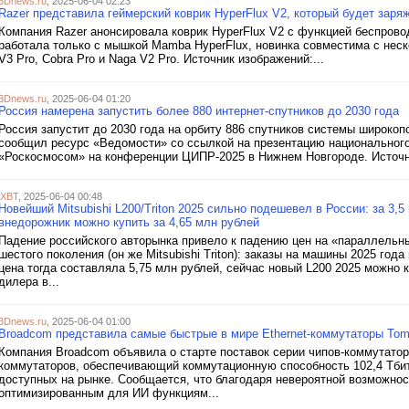
3Dnews.ru
, 2025-06-04 02:23
Razer представила геймерский коврик HyperFlux V2, который будет зар
Компания Razer анонсировала коврик HyperFlux V2 с функцией беспрово
работала только с мышкой Mamba HyperFlux, новинка совместима с неско
V3 Pro, Cobra Pro и Naga V2 Pro. Источник изображений:...
3Dnews.ru
, 2025-06-04 01:20
Россия намерена запустить более 880 интернет-спутников до 2030 года
Россия запустит до 2030 года на орбиту 886 спутников системы широко
сообщил ресурс «Ведомости» со ссылкой на презентацию национального
«Роскосмосом» на конференции ЦИПР-2025 в Нижнем Новгороде. Источн
iXBT
, 2025-06-04 00:48
Новейший Mitsubishi L200/Triton 2025 сильно подешевел в России: за 3,
внедорожник можно купить за 4,65 млн рублей
Падение российского авторынка привело к падению цен на «параллельн
шестого поколения (он же Mitsubishi Triton): заказы на машины 2025 го
цена тогда составляла 5,75 млн рублей, сейчас новый L200 2025 можно 
дилера в...
3Dnews.ru
, 2025-06-04 01:00
Broadcom представила самые быстрые в мире Ethernet-коммутаторы Tomaha
Компания Broadcom объявила о старте поставок серии чипов-коммутатор
коммутаторов, обеспечивающий коммутационную способность 102,4 Тбит/
доступных на рынке. Сообщается, что благодаря невероятной возможно
оптимизированным для ИИ функциям...