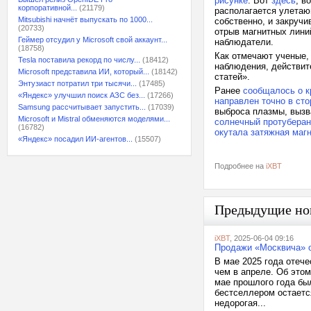
рисунке
. Вот
здесь
, в
корпоративной...
(21179)
располагается улетающ
Mitsubishi начнёт выпускать по 1000...
собственно, и закруч
(20733)
отрыв магнитных линий
Геймер отсудил у Microsoft свой аккаунт...
наблюдатели.
(18758)
Как отмечают ученые,
Tesla поставила рекорд по числу...
(18412)
наблюдения, действите
Microsoft представила ИИ, который...
(18142)
статей».
Энтузиаст потратил три тысячи...
(17485)
Ранее
сообщалось о к
«Яндекс» улучшил поиск АЗС без...
(17266)
направлен точно в ст
Samsung рассчитывает запустить...
(17039)
выброса плазмы, вызв
Microsoft и Mistral обменяются моделями...
солнечный протуберан
(16782)
окутала затяжная магн
«Яндекс» посадил ИИ-агентов...
(15507)
Подробнее на
iXBT
Предыдущие но
iXBT
, 2025-06-04 09:16
Продажи «Москвича» о
В мае 2025 года отеч
чем в апреле. Об этом
мае прошлого года бы
бестселлером остаетс
недорогая...