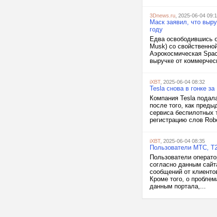
3Dnews.ru
, 2025-06-04 09:
Маск заявил, что выр
году
Едва освободившись о
Musk) со свойственно
Аэрокосмическая Spac
выручке от коммерчес
iXBT
, 2025-06-04 08:32
Tesla снова в гонке за
Компания Tesla подала
после того, как пред
сервиса беспилотных т
регистрацию слов Robo
iXBT
, 2025-06-04 08:35
Пользователи МТС, T2
Пользователи операто
согласно данным сайта
сообщений от клиенто
Кроме того, о пробле
данным портала,...