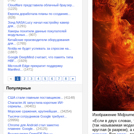
(752)
Cloudflare представила облачный браузер...
(1225)
Европа доработала планы по созданию...
(828)
Зонд NASA Lucy начал настройку камер
для...
(1291)
Хакеры похитили данные покупателей
модульных...
(907)
Китайские производители оборудования
для...
(1765)
Nvidia не будет успевать за спросом на...
(1887)
Google DeepMind считает, что память типа
HBF...
(1929)
Microsoft Edge прекратит поддержку
Manifest...
(1471)
<
1
2
3
4
5
6
7
8
>
Популярные
США стали главным поставщиком...
(41148)
Character.AI запустила короткие ИИ-
сериалы...
(40401)
Морские сражения, крупнейшая...
(34254)
Изображение Midjourn
Тысячи сотрудников Google требуют...
(29956)
«Если в двух словах,
(так называемая модел
Chrome для Android стал заметно
плавнее: Google...
(24125)
круглая (в разрезе), 
Вышел релиз OpenIDE Pro —