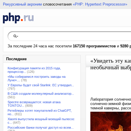
Рекурсивный акроним
словосочетания
«PHP: Hypertext Preprocessor»
За последние 24 часа нас посетили
167150 программистов
и
9280 
Последние
«Увидеть эту ка
необычный выбр
Конфигурация памяти из 2015 года,
процессор...
(126)
«Мы собираемся построить заводы на
Луне»....
(78)
У Европы будет свой Starlink: ЕС утвердил...
(797)
В США создали молекулярный анализатор...
(561)
Лаборатория солнечно
Spectre возвращается: новая атака
солнечно-земной физи
TONTOU...
(809)
темной каверны, расск
Ретейлеры хотят покупателей из ChatGPT,
но...
(811)
Xiaomi выпустила мощный моющий пылесос
с...
(647)
Российские банки получат доступ ко всем...