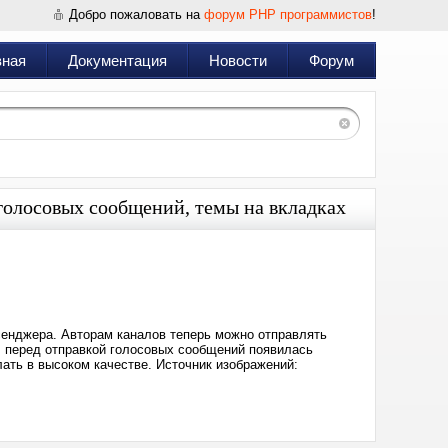
Добро пожаловать на
форум PHP программистов
!
вная
Документация
Новости
Форум
голосовых сообщений, темы на вкладках
Дата:
2025-
06-
04
10:12
сенджера. Авторам каналов теперь можно отправлять
 перед отправкой голосовых сообщений появилась
лать в высоком качестве. Источник изображений: