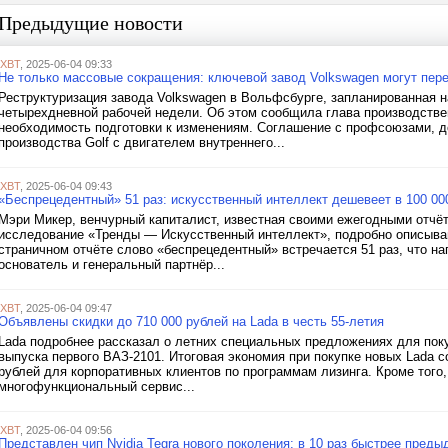
Предыдущие новости
iXBT
, 2025-06-04 09:33
Не только массовые сокращения: ключевой завод Volkswagen могут пе
Реструктуризация завода Volkswagen в Вольфсбурге, запланированная н
четырехдневной рабочей недели. Об этом сообщила глава производстве
необходимость подготовки к изменениям. Соглашение с профсоюзами, до
производства Golf с двигателем внутреннего...
iXBT
, 2025-06-04 09:43
«Беспрецедентный» 51 раз: искусственный интеллект дешевеет в 100 00
Мэри Микер, венчурный капиталист, известная своими ежегодными отчёт
исследование «Тренды — Искусственный интеллект», подробно описываю
страничном отчёте слово «беспрецедентный» встречается 51 раз, что н
основатель и генеральный партнёр...
iXBT
, 2025-06-04 09:47
Объявлены скидки до 710 000 рублей на Lada в честь 55-летия
Lada подробнее рассказал о летних специальных предложениях для поку
выпуска первого ВАЗ-2101. Итоговая экономия при покупке новых Lada с
рублей для корпоративных клиентов по программам лизинга. Кроме того,
многофункциональный сервис...
iXBT
, 2025-06-04 09:56
Представлен чип Nvidia Tegra нового поколения: в 10 раз быстрее пред