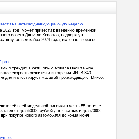
ревести на четырехдневную рабочую неделю
а 2027 год, может привести к введению временной
нного совета Даниэла Кавалло, подчеркнув
стигнутое в декабре 2024 года, включает перенос
0 раз
ами о трендах в сети, опубликовала масштабное
щее скорость развития и внедрения ИИ. В 340-
аглядно иллюстрирует масштаб происходящего. Микер,
пателей всей модельной линейки в честь 55-летия с
оставляет до 550000 рублей для частных и до 570000
 при покупке нового автомобиля до конца июня
ыдущего