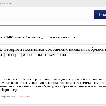
ocessor»
Гла
ов
и
9282 робота
. Сейчас ищут 3559 программистов ...
В Telegram появились сообщения каналам, обрезка 
и фотографии высокого качества
Разработчики Telegram представили очередное крупное обновление мес
личные сообщения, упростилось переключение между темами в группах,
возможность производить их обрезку, а изображения теперь можно отсы
telegram.org
Подробнее на
3Dnews.ru