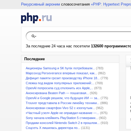
Рекурсивный акроним
словосочетания
«PHP: Hypertext Prepr
За последние 24 часа нас посетили
132600 программист
Последние
Акционеры Samsung и SK hynix потребовали...
(783)
Марсоход Perseverance впервые показал, как...
(862)
Дефицит памяти грозит производству iPhone 18...
(779)
Слежка под видом популярных приложений:...
(769)
OpenAI попросила суд отклонить иск Apple,...
(873)
Анонсирована Beaten Path — пошаговая...
(926)
OpenAI и Google решили, что будущее ИИ — за...
(775)
Trouver представила в России линейку техники...
(886)
Анонсирован смартфон Vivo S2 с изогнутым...
(962)
«Частный узел» Apple не оправдал название —...
(875)
Sony начала клеймить PlayStation 5 стикерами...
(902)
Продажи консолей Nintendo Switch 2 в прошлом...
(910)
Соцсеть X лишилась директора по...
(1131)