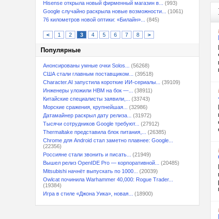
Hisense открыла новый фирменный магазин в...
(993)
Google случайно раскрыла новые возможности...
(1061)
76 километров новой оптики: «Билайн»...
(845)
<
1
2
3
4
5
6
7
8
>
Популярные
Анонсированы умные очки Solos...
(56268)
США стали главным поставщиком...
(39518)
Character.AI запустила короткие ИИ-сериалы...
(39109)
Инженеры уложили HBM на бок —...
(38911)
Китайские специалисты заявили,...
(33743)
Морские сражения, крупнейшая...
(32986)
Датамайнер раскрыл дату релиза...
(31972)
Тысячи сотрудников Google требуют...
(27912)
Thermaltake представила блок питания,...
(26385)
Chrome для Android стал заметно плавнее: Google...
(22356)
Россияне стали звонить и писать...
(21949)
Вышел релиз OpenIDE Pro — корпоративной...
(20485)
Mitsubishi начнёт выпускать по 1000...
(20039)
Owlcat починила Warhammer 40,000: Rogue Trader...
(19384)
Игра в стиле «Джона Уика», новая...
(18900)