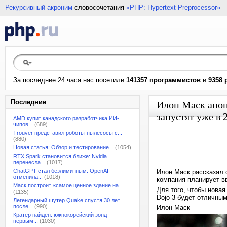
Рекурсивный акроним
словосочетания
«PHP: Hypertext Preprocessor»
За последние 24 часа нас посетили
141357 программистов
и
9358 
Последние
Илон Маск анон
запустят уже в 
AMD купит канадского разработчика ИИ-
чипов...
(689)
Trouver представил роботы-пылесосы с...
(880)
Новая статья: Обзор и тестирование...
(1054)
RTX Spark становится ближе: Nvidia
перенесла...
(1017)
ChatGPT стал безлимитным: OpenAI
Илон Маск рассказал о
отменила...
(1018)
компания планирует вв
Маск построит «самое ценное здание на...
Для того, чтобы новая
(1135)
Dojo 3 будет отличным
Легендарный шутер Quake спустя 30 лет
после...
(990)
Илон Маск
Кратер найден: южнокорейский зонд
первым...
(1030)