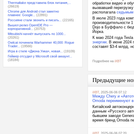
Thermaltake представила блок питания,...
обработки видео и обу
(26619)
вызвавший перегрузку
Chrome для Android стал заметно
располагала
седьмым 
плавнее: Google...
(22891)
В июле 2023 года ком
Россияне стали звонить и писать...
(22165)
производительности 1
Вышел релиз OpenIDE Pro —
Dojo в Буффало с бюд
корпоративной...
(20753)
Йорка.
Mitsubishi начнёт выпускать по 1000...
К маю 2024 года Tesla
(20261)
энергии
. В июне 2024 
Owlcat починила Warhammer 40,000: Rogue
Trader...
(19566)
составят $3-4 млрд, н
Игра в стиле «Джона Уика», новая...
(19109)
Геймер отсудил у Microsoft свой аккаунт...
(18184)
Подробнее на
iXBT
Предыдущие но
iXBT
, 2025-06-06 07:12
Между Chery и «Автот
Omoda переименуют в 
Китайский автоконцерн
данным «Русского авто
бывшем заводе Genera
время бренд Omoda пе
iXBT
, 2025-06-06 07:20