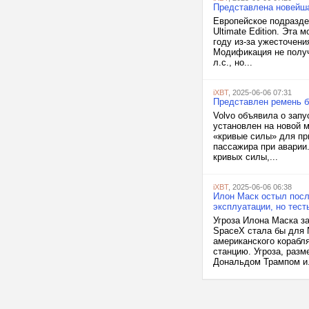
Представлена новейша
Европейское подразде
Ultimate Edition. Эта
году из-за ужесточени
Модификация не получ
л.с., но...
iXBT
, 2025-06-06 07:31
Представлен ремень б
Volvo объявила о запу
установлен на новой 
«кривые силы» для пр
пассажира при аварии
кривых силы,...
iXBT
, 2025-06-06 06:38
Илон Маск остыл посл
эксплуатации, но тест
Угроза Илона Маска з
SpaceX стала бы для 
американского корабл
станцию. Угроза, раз
Дональдом Трампом и.