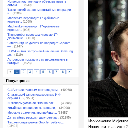
Испанцы научили один объектив видеть
объём —...
(930)
Тактический экшен, масштабные операции
и...
(1306)
Machenike переводит 17-дюймовые
игровые...
(1080)
Machenike переводит 17-дюймовые
игровые...
(998)
Thunderobot перевела игровые 17-
дюймовые...
(1100)
Смерть игр на дисках не навредит Capcom
—...
(1147)
HBM4 и Grok загрузили 4-нм линии Samsung
до...
(1119)
Астрономы показали самые детальные в
истории...
(1023)
<
1
2
3
4
5
6
7
8
>
Популярные
США стали главным поставщиком...
(40060)
Character.AI запустила короткие ИИ-
сериалы...
(39551)
Инженеры уложили HBM на бок —...
(39308)
Китайские специалисты заявили,...
(34096)
Морские сражения, крупнейшая...
(33457)
Датамайнер раскрыл дату релиза...
(32295)
Изображение Midjourn
Тысячи сотрудников Google требуют...
(28424)
Напомним, в августе 2