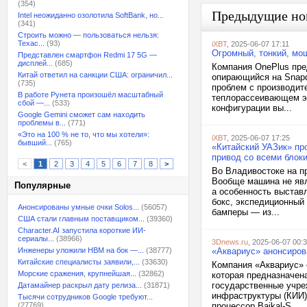
(354)
Предыдущие но
Intel неожиданно озолотила SoftBank, но...
(341)
Строить можно — пользоваться нельзя:
Техас...
(93)
iXBT
, 2025-06-07 17:11
Огромный, тонкий, мо
Представлен смартфон Redmi 17 5G —
дисплей...
(685)
Компания OnePlus пре
Китай ответил на санкции США: ограничил...
опирающийся на Snapdr
(735)
проблем с производите
В работе Рунета произошёл масштабный
теплорассеивающем эл
сбой —...
(533)
конфигурации вы...
Google Gemini сможет сам находить
проблемы в...
(771)
«Это на 100 % не то, что мы хотели»:
iXBT
, 2025-06-07 17:25
бывший...
(765)
«Китайский УАЗик» про
привод со всеми блоки
<
1
2
3
4
5
6
7
8
>
Во Владивостоке на п
Вообще машина не явл
Популярные
а особенность выстав
бокс, экспедиционный
Анонсированы умные очки Solos...
(56057)
бамперы — из...
США стали главным поставщиком...
(39360)
Character.AI запустила короткие ИИ-
сериалы...
(38966)
3Dnews.ru
, 2025-06-07 00:
Инженеры уложили HBM на бок —...
(38777)
«Аквариус» анонсиров
Китайские специалисты заявили,...
(33630)
Компания «Аквариус» 
Морские сражения, крупнейшая...
(32862)
которая предназначен
государственные учре
Датамайнер раскрыл дату релиза...
(31871)
инфраструктуры (КИИ)
Тысячи сотрудников Google требуют...
(27769)
процессор Baikal-S...