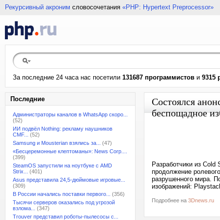
Рекурсивный акроним
словосочетания
«PHP: Hypertext Preprocessor»
За последние 24 часа нас посетили
131687 программистов
и
9315 
Последние
Состоялся анон
беспощадное из
Администраторы каналов в WhatsApp скоро...
(52)
ИИ подвёл Nothing: рекламу наушников
CMF...
(52)
Samsung и Mousterian взялись за...
(47)
«Бесцеремонные клептоманы»: News Corp....
(399)
Разработчики из Cold 
SteamOS запустили на ноутбуке с AMD
продолжение ролевого
Strix...
(401)
разрушенного мира. П
Asus представила 24,5-дюймовые игровые...
(309)
изображений: Playstac
В России начались поставки первого...
(356)
Подробнее на
3Dnews.ru
Тысячи серверов оказались под угрозой
взлома...
(347)
Trouver представил роботы-пылесосы с...