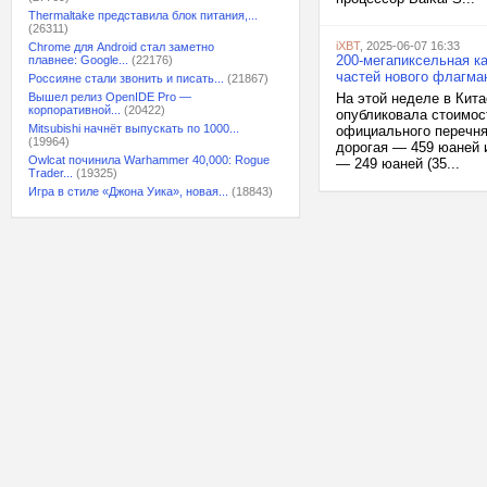
Thermaltake представила блок питания,...
(26311)
iXBT
, 2025-06-07 16:33
Chrome для Android стал заметно
200-мегапиксельная к
плавнее: Google...
(22176)
частей нового флагма
Россияне стали звонить и писать...
(21867)
Вышел релиз OpenIDE Pro —
На этой неделе в Кит
корпоративной...
(20422)
опубликовала стоимост
Mitsubishi начнёт выпускать по 1000...
официального перечня,
(19964)
дорогая — 459 юаней 
Owlcat починила Warhammer 40,000: Rogue
— 249 юаней (35...
Trader...
(19325)
Игра в стиле «Джона Уика», новая...
(18843)