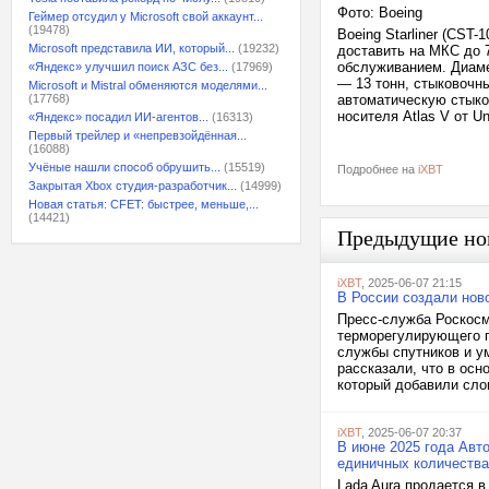
Фото: Boeing
Геймер отсудил у Microsoft свой аккаунт...
(19478)
Boeing Starliner (CST
Microsoft представила ИИ, который...
(19232)
доставить на МКС до 
обслуживанием. Диаме
«Яндекс» улучшил поиск АЗС без...
(17969)
— 13 тонн, стыковочны
Microsoft и Mistral обменяются моделями...
(17768)
автоматическую стыков
носителя Atlas V от Un
«Яндекс» посадил ИИ-агентов...
(16313)
Первый трейлер и «непревзойдённая...
(16088)
Учёные нашли способ обрушить...
(15519)
Подробнее на
iXBT
Закрытая Xbox студия-разработчик...
(14999)
Новая статья: CFET: быстрее, меньше,...
(14421)
Предыдущие но
iXBT
, 2025-06-07 21:15
В России создали нов
Пресс-служба Роскосм
терморегулирующего п
службы спутников и у
рассказали, что в ос
который добавили слои
iXBT
, 2025-06-07 20:37
В июне 2025 года Авт
единичных количеств
Lada Aura продается в