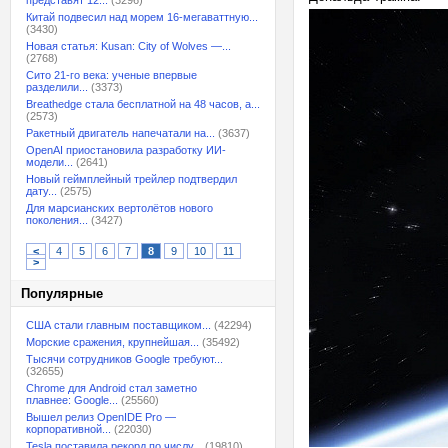
представят 12...
(3296)
Китай подвесил над морем 16-мегаваттную...
(3430)
Новая статья: Kusan: City of Wolves —...
(2768)
Сито 21-го века: ученые впервые
разделили...
(3373)
Breathedge стала бесплатной на 48 часов, а...
(2573)
Ракетный двигатель напечатали на...
(3637)
OpenAI приостановила разработку ИИ-
модели...
(2641)
Новый геймплейный трейлер подтвердил
дату...
(2575)
Для марсианских вертолётов нового
поколения...
(3427)
<
4
5
6
7
8
9
10
11
>
Популярные
США стали главным поставщиком...
(42294)
Морские сражения, крупнейшая...
(35492)
Тысячи сотрудников Google требуют...
(32655)
Chrome для Android стал заметно
плавнее: Google...
(25560)
Вышел релиз OpenIDE Pro —
корпоративной...
(22030)
Tesla поставила рекорд по числу...
(19810)