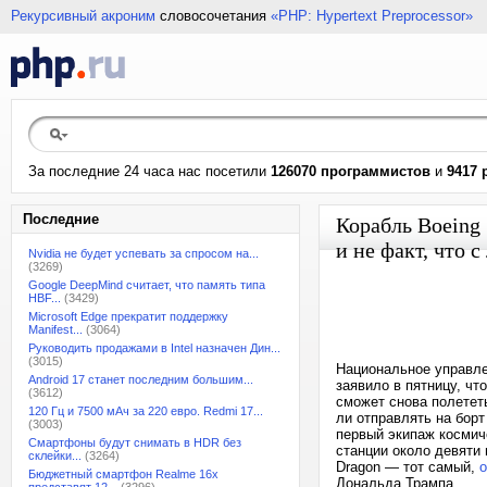
Рекурсивный акроним
словосочетания
«PHP: Hypertext Preprocessor»
За последние 24 часа нас посетили
126070 программистов
и
9417 
Последние
Корабль Boeing 
и не факт, что 
Nvidia не будет успевать за спросом на...
(3269)
Google DeepMind считает, что память типа
HBF...
(3429)
Microsoft Edge прекратит поддержку
Manifest...
(3064)
Руководить продажами в Intel назначен Дин...
(3015)
Национальное управле
Android 17 станет последним большим...
заявило в пятницу, чт
(3612)
сможет снова полетет
120 Гц и 7500 мАч за 220 евро. Redmi 17...
ли отправлять на борт
(3003)
первый экипаж космич
Смартфоны будут снимать в HDR без
станции около девяти
склейки...
(3264)
Dragon — тот самый,
о
Бюджетный смартфон Realme 16x
Дональда Трампа.