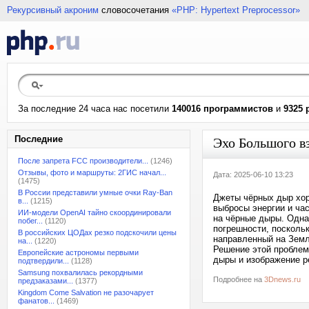
Рекурсивный акроним
словосочетания
«PHP: Hypertext Preprocessor»
За последние 24 часа нас посетили
140016 программистов
и
9325 
Последние
Эхо Большого в
После запрета FCC производители...
(1246)
Отзывы, фото и маршруты: 2ГИС начал...
Дата: 2025-06-10 13:23
(1475)
В России представили умные очки Ray-Ban
Джеты чёрных дыр хо
в...
(1215)
выбросы энергии и ча
ИИ-модели OpenAI тайно скоординировали
на чёрные дыры. Одна
побег...
(1120)
погрешности, посколь
В российских ЦОДах резко подскочили цены
направленный на Земл
на...
(1220)
Решение этой проблем
Европейские астрономы первыми
дыры и изображение р
подтвердили...
(1128)
Samsung похвалилась рекордными
Подробнее на
3Dnews.ru
предзаказами...
(1377)
Kingdom Come Salvation не разочарует
фанатов...
(1469)