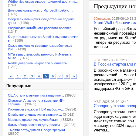
Wildberries скоро откроет широкий доступ к...
Предыдущие но
(1391)
Долицензировались: с Microsoft требуют...
(1186)
3Dnews.ru
, 2025-06-10 13:
DeepSeek планирует существенно поднять
StormWall обеспечит з
цены...
(1456)
Разработка китайского ролевого боевика...
Российский разработч
(1345)
независимый провайдер
Квартальная выручка Sandisk выросла почти
сотрудничества StormW
в...
(1389)
Теперь на ресурсах п
Сразу несколько ведущих разработчиков
данным...
ИИ...
(1438)
M**a выпустила собственного ИИ-агента
Muse...
(1438)
iXBT
, 2025-06-10 12:35
Reddit доверила нейросети оценивать...
В России стартовали 
(1229)
В российских магазин
развлечений — Honor 
<
1
2
3
4
5
6
7
8
>
оснащается экраном Ho
изображения 120 Гц, 
Популярные
поддержка 4G и GPS,.
США стали главным поставщиком...
(39938)
Character.AI запустила короткие ИИ-
iXBT
, 2025-06-10 12:40
сериалы...
(39453)
Changan устроил распр
Инженеры уложили HBM на бок —...
(39234)
Changan устроил наст
Китайские специалисты заявили,...
(34012)
года выпуска увеличен
Морские сражения, крупнейшая...
(33328)
действует только при
Датамайнер раскрыл дату релиза...
(32222)
машину, но 2024 года 
учетом...
Тысячи сотрудников Google требуют...
(28300)