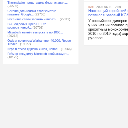
Thermaltake представила блок питания,...
(26559)
iXBT
, 2025-06-10 12:59
Настоящий корейский 
Chrome для Android стал заметно
плавнее: Google...
(22753)
появился базовый KG
Россияне стали звонить и писать...
(22112)
У российских дилеров
Вышел релиз OpenIDE Pro —
у них нет ни полного 
корпоративной...
(20702)
крохотным монохромны
Mitsubishi начнёт выпускать по 1000...
2010 по 2019 годы) э
(20212)
рулевое...
Owlcat починила Warhammer 40,000: Rogue
Trader...
(19527)
Игра в стиле «Джона Уика», новая...
(19066)
Геймер отсудил у Microsoft свой аккаунт...
(18125)