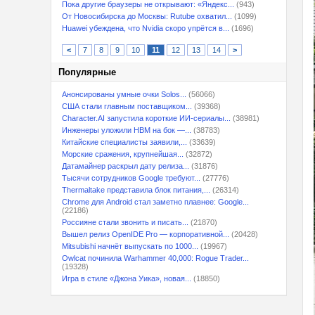
Пока другие браузеры не открывают: «Яндекс...
(943)
От Новосибирска до Москвы: Rutube охватил...
(1099)
Huawei убеждена, что Nvidia скоро упрётся в...
(1696)
<
7
8
9
10
11
12
13
14
>
Популярные
Анонсированы умные очки Solos...
(56066)
США стали главным поставщиком...
(39368)
Character.AI запустила короткие ИИ-сериалы...
(38981)
Инженеры уложили HBM на бок —...
(38783)
Китайские специалисты заявили,...
(33639)
Морские сражения, крупнейшая...
(32872)
Датамайнер раскрыл дату релиза...
(31876)
Тысячи сотрудников Google требуют...
(27776)
Thermaltake представила блок питания,...
(26314)
Chrome для Android стал заметно плавнее: Google...
(22186)
Россияне стали звонить и писать...
(21870)
Вышел релиз OpenIDE Pro — корпоративной...
(20428)
Mitsubishi начнёт выпускать по 1000...
(19967)
Owlcat починила Warhammer 40,000: Rogue Trader...
(19328)
Игра в стиле «Джона Уика», новая...
(18850)