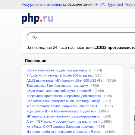
Рекурсивный акроним
словосочетания
«PHP: Hypertext Prepr
За последние 24 часа нас посетили
131812 программист
Последние
Starlink планирует за два года развернуть...
(804)
У Apple хотят отсудить более $30 млрд за...
(713)
ASUS выпустила «ИИ-брелок» UGen300 USB AI с...
(1416)
Третьяковка 3 ноября откроет выставку...
(796)
«Жди меня, мой чешский друг»: японский...
(1140)
«Игромир» привезёт на «Игромир» демоверсию...
(995)
Всё сложилось: предзаказы на Samsung Galaxy...
(987)
Arctic получила компенсацию пошлин от США —...
(917)
«Цифровой ID» в Max помолодел: подростки...
(1095)
ИИ вернул к жизни ноутбук с заблокированным...
(906)
Агент ФБР украл у россиян криптовалюту почти...
(885)
Китайская CXMT догонит Samsung и других...
(934)
На фоне проблем с доступом к банкам: «Яндекс...
(1466)