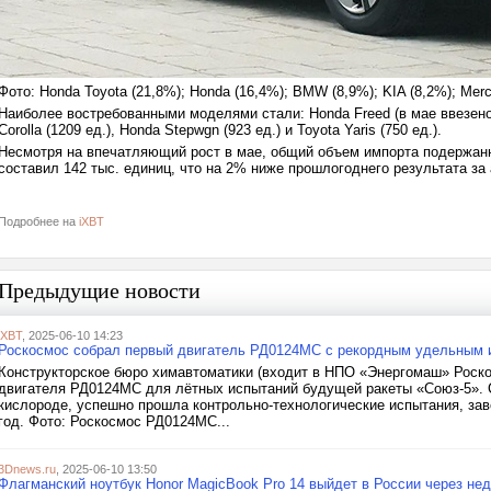
Фото: Honda Toyota (21,8%); Honda (16,4%); BMW (8,9%); KIA (8,2%); Mer
Наиболее востребованными моделями стали: Honda Freed (в мае ввезено в
Corolla (1209 ед.), Honda Stepwgn (923 ед.) и Toyota Yaris (750 ед.).
Несмотря на впечатляющий рост в мае, общий объем импорта подержанн
составил 142 тыс. единиц, что на 2% ниже прошлогоднего результата за
Подробнее на
iXBT
Предыдущие новости
iXBT
, 2025-06-10 14:23
Роскосмос собрал первый двигатель РД0124МС с рекордным удельным 
Конструкторское бюро химавтоматики (входит в НПО «Энергомаш» Роско
двигателя РД0124МС для лётных испытаний будущей ракеты «Союз-5». 
кислороде, успешно прошла контрольно-технологические испытания, з
год. Фото: Роскосмос РД0124МС...
3Dnews.ru
, 2025-06-10 13:50
Флагманский ноутбук Honor MagicBook Pro 14 выйдет в России через нед