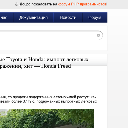
Добро пожаловать на
форум PHP программистов
!
вная
Документация
Новости
Форум
е Toyota и Honda: импорт легковых
ыражении, хит — Honda Freed
Дата:
2025-
06-
10
14:04
ния, то продажи подержанных автомобилей растут: как
ввезли более 37 тыс. подержанных импортных легковых