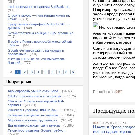
Claude готовые фрагм
(386)
обучение нового сотр
Intel неожиданно озолотила SoftBank, но...
Например, для создан
(385)
задачи вроде реорган
Строить можно — пользоваться нельзя:
уточнений и ручных пр
Техас...
(391)
Представлен смартфон Redmi 17 5G —
Иллюстрация: Leon
дисплей...
(700)
Китай ответил на санкции США: ограничил...
Анализ истории измен
(747)
кода, но 40% загруже
В работе Рунета произошёл масштабный
избыточных методов.
сбой —...
(551)
Самый интригующий ас
Google Gemini сможет сам находить
сгенерированный код,
проблемы в...
(794)
автоматически пересо
«Это на 100 % не то, что мы хотели»:
бывший...
(777)
Хотя до полной реали
вроде Claude Code, з
<
1
2
3
4
5
6
7
8
>
участниками команды.
понимание, когда алго
Популярные
Анонсированы умные очки Solos...
(56074)
Подробнее на
iXBT
США стали главным поставщиком...
(39375)
Character.AI запустила короткие ИИ-
сериалы...
(38984)
Предыдущие но
Инженеры уложили HBM на бок —...
(38788)
Китайские специалисты заявили,...
(33641)
Морские сражения, крупнейшая...
(32874)
iXBT
, 2025-06-10 21:09
Датамайнер раскрыл дату релиза...
(31885)
Huawei и Xpeng создал
Тысячи сотрудников Google требуют...
всё на одном экране
(27780)