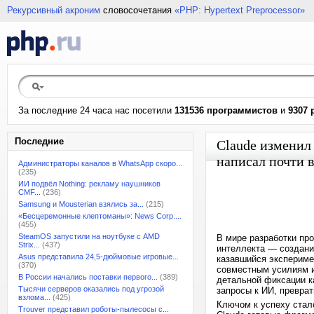
Рекурсивный акроним
словосочетания
«PHP: Hypertext Preprocessor»
За последние 24 часа нас посетили
131536 программистов
и
9307 
Последние
Claude изменил
написал почти в
Администраторы каналов в WhatsApp скоро...
(235)
ИИ подвёл Nothing: рекламу наушников
CMF...
(236)
Samsung и Mousterian взялись за...
(215)
«Бесцеремонные клептоманы»: News Corp....
(455)
SteamOS запустили на ноутбуке с AMD
В мире разработки пр
Strix...
(437)
интеллекта — создани
Asus представила 24,5-дюймовые игровые...
казавшийся экспериме
(370)
совместным усилиям и
В России начались поставки первого...
(389)
детальной фиксации к
Тысячи серверов оказались под угрозой
запросы к ИИ, превра
взлома...
(425)
Ключом к успеху стал
Trouver представил роботы-пылесосы с...