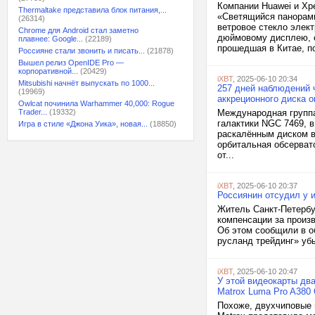
Компании Huawei и Xp
Thermaltake представила блок питания,...
«Светящийся панорамн
(26314)
ветровое стекло элек
Chrome для Android стал заметно
дюймовому дисплею, с
плавнее: Google...
(22189)
прошедшая в Китае, по
Россияне стали звонить и писать...
(21878)
Вышел релиз OpenIDE Pro —
корпоративной...
(20429)
iXBT
, 2025-06-10 20:34
Mitsubishi начнёт выпускать по 1000...
257 дней наблюдений 
(19969)
аккреционного диска 
Owlcat починила Warhammer 40,000: Rogue
Trader...
(19332)
Международная группа
галактики NGC 7469, 
Игра в стиле «Джона Уика», новая...
(18850)
раскалённым диском в
орбитальная обсерват
от...
iXBT
, 2025-06-10 20:37
Россиянин отсудил у
Житель Санкт-Петербу
компенсации за произв
Об этом сообщили в 
русланд трейдинг» убы
iXBT
, 2025-06-10 20:47
У этой видеокарты дв
Matrox Luma Pro A380 
Похоже, двухчиповые 