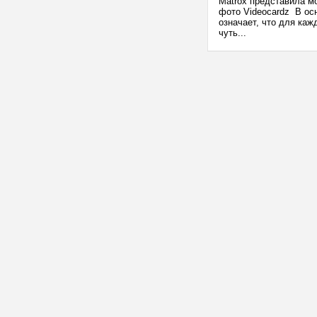
Matrox представила м
фото Videocardz В осн
означает, что для каж
чуть...