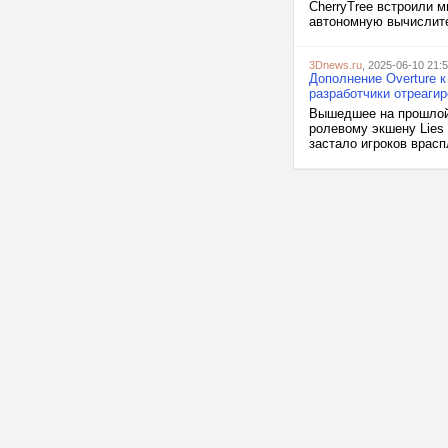
CherryTree встроили м
автономную вычислите
3Dnews.ru
, 2025-06-10 21:
Дополнение Overture 
разработчики отреаги
Вышедшее на прошлой 
ролевому экшену Lies 
застало игроков врасп