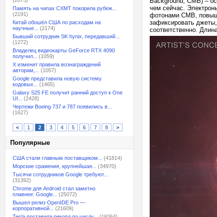
(2075)
Background, CMB) – о
чем сейчас. Электрон
Память на чипах CXMT покорила рубеж...
(2191)
фотонами CMB, повыша
зафиксировать джеты,
Китай обошёл США по расходам на
научные...
(2174)
соответственно. Длин
Бывший сотрудник SK hynix, передавший...
(1272)
Владелец видеокарты GeForce RTX 4090
получил...
(1059)
X изменит правила вознаграждений
авторам,...
(1057)
Google представила новую систему
кодовых...
(1465)
Galaxy S25 FE получит ранний доступ к One
UI...
(2428)
Чертежи Boeing 737 и 787 появились в...
(1627)
<
1
2
3
4
5
6
7
8
>
Популярные
США стали главным поставщиком...
(41814)
Морские сражения, крупнейшая...
(34970)
Тысячи сотрудников Google требуют...
(31392)
Chrome для Android стал заметно
плавнее: Google...
(25072)
Вышел релиз OpenIDE Pro —
корпоративной...
(21609)
Tesla поставила рекорд по числу...
(19264)