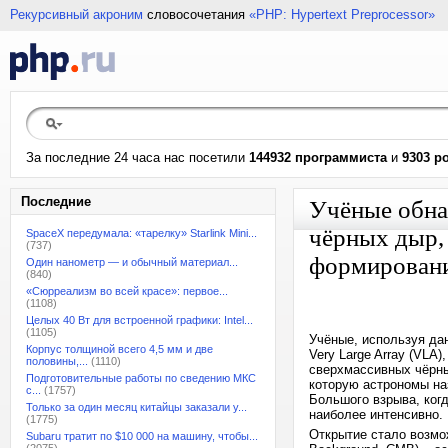
Рекурсивный акроним
словосочетания
«PHP: Hypertext Preprocessor»
За последние 24 часа нас посетили
144932 программиста
и
9303 р
Последние
Учёные обна
чёрных дыр,
SpaceX передумала: «тарелку» Starlink Mini...
(737)
формировани
Один нанометр — и обычный материал...
(840)
«Сюрреализм во всей красе»: первое...
(1108)
Целых 40 Вт для встроенной графики: Intel...
(1105)
Учёные, используя да
Корпус толщиной всего 4,5 мм и две
Very Large Array (VLA
половины,...
(1110)
сверхмассивных чёрны
Подготовительные работы по сведению МКС
которую астрономы на
с...
(1757)
Большого взрыва, ког
Только за один месяц китайцы заказали у...
наиболее интенсивно.
(1775)
Открытие стало возмо
Subaru тратит по $10 000 на машину, чтобы...