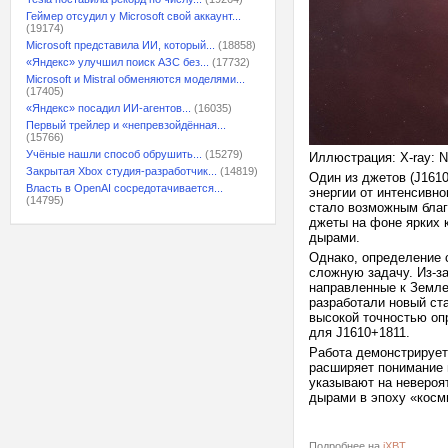
Геймер отсудил у Microsoft свой аккаунт...
(19174)
Microsoft представила ИИ, который...
(18858)
«Яндекс» улучшил поиск АЗС без...
(17732)
Microsoft и Mistral обменяются моделями...
(17405)
«Яндекс» посадил ИИ-агентов...
(16035)
Первый трейлер и «непревзойдённая...
(15766)
Учёные нашли способ обрушить...
(15279)
Иллюстрация: X-ray: NA
Закрытая Xbox студия-разработчик...
(14819)
Один из джетов (J161
Власть в OpenAI сосредотачивается...
энергии от интенсивно
(14795)
стало возможным благ
джеты на фоне ярких 
дырами.
Однако, определение 
сложную задачу. Из-з
направленные к Земле,
разработали новый ст
высокой точностью опр
для J1610+1811.
Работа демонстрирует
расширяет понимание 
указывают на невероя
дырами в эпоху «косм
Подробнее на
iXBT