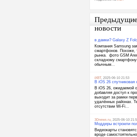
Предыдущи
новости
в дамки? Galaxy Z Fol
Компания Samsung заме
смартфонов. Похоже, т
рынка. фото GSM Are
складному смартфону G
обычным...
iXBT
, 2025-06-10 21:53
В iOS 26 спутниковая 
В iOS 26, ожидаемой 
добавляя доступ к про
выходит за рамки пер
удалённых районах. Т
отсутствии Wi-Fi...
3Dnews.ru
, 2025-06-10 21:
Моддеры встроили пол
Видеокарты становятся
вроде самостоятельно