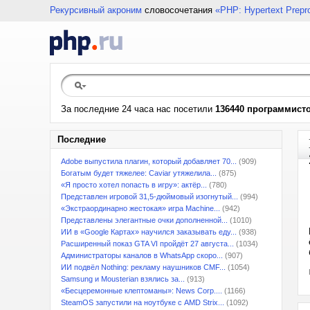
Рекурсивный акроним
словосочетания
«PHP: Hypertext Prepr
За последние 24 часа нас посетили
136440 программист
Последние
Adobe выпустила плагин, который добавляет 70...
(909)
Богатым будет тяжелее: Caviar утяжелила...
(875)
«Я просто хотел попасть в игру»: актёр...
(780)
Представлен игровой 31,5-дюймовый изогнутый...
(994)
«Экстраординарно жестокая» игра Machine...
(942)
Представлены элегантные очки дополненной...
(1010)
ИИ в «Google Картах» научился заказывать еду...
(938)
Расширенный показ GTA VI пройдёт 27 августа...
(1034)
Администраторы каналов в WhatsApp скоро...
(907)
ИИ подвёл Nothing: рекламу наушников CMF...
(1054)
Samsung и Mousterian взялись за...
(913)
«Бесцеремонные клептоманы»: News Corp....
(1166)
SteamOS запустили на ноутбуке с AMD Strix...
(1092)