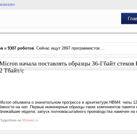
ocessor»
Гла
ов
и
9307 роботов
. Сейчас ищут 2897 программистов ...
Micron начала поставлять образцы 36-Гбайт стеко
2 Тбайт/с
Micron объявила о значительном прогрессе в архитектуре HBM4: чипы 12
ёмкости на чип. Первые инженерные образцы таких компонентов памяти
ближайшие недели; запуск полномасштабного производства намечен на н
Подробнее на
3Dnews.ru