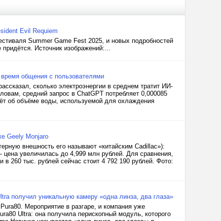
ident Evil Requiem
фестиваля Summer Game Fest 2025, и новых подробностей
 придётся. Источник изображений:...
о время общения с пользователями
ассказал, сколько электроэнергии в среднем тратит ИИ-
словам, средний запрос в ChatGPT потребляет 0,000085
дёт об объёме воды, используемой для охлаждения
же Geely Monjaro
ерную внешность его называют «китайским Cadillac»):
— цена увеличилась до 4,999 млн рублей. Для сравнения,
и в 260 тыс. рублей сейчас стоит 4 792 190 рублей. Фото:
 Ultra получил уникальную камеру «одна линза, два глаза»
Pura80. Мероприятие в разгаре, и компания уже
ra80 Ultra: она получила перископный модуль, которого