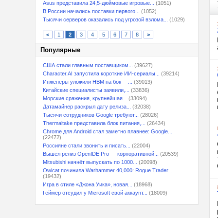
Asus представила 24,5-дюймовые игровые...
(1051)
В России начались поставки первого...
(1052)
Тысячи серверов оказались под угрозой взлома...
(1029)
<
1
2
3
4
5
6
7
8
>
Популярные
США стали главным поставщиком...
(39627)
Character.AI запустила короткие ИИ-сериалы...
(39214)
Инженеры уложили HBM на бок —...
(39013)
Китайские специалисты заявили,...
(33836)
Морские сражения, крупнейшая...
(33094)
Датамайнер раскрыл дату релиза...
(32038)
Тысячи сотрудников Google требуют...
(28026)
Thermaltake представила блок питания,...
(26434)
Chrome для Android стал заметно плавнее: Google...
(22472)
Россияне стали звонить и писать...
(22004)
Вышел релиз OpenIDE Pro — корпоративной...
(20539)
Mitsubishi начнёт выпускать по 1000...
(20098)
Owlcat починила Warhammer 40,000: Rogue Trader...
(19432)
Игра в стиле «Джона Уика», новая...
(18968)
Геймер отсудил у Microsoft свой аккаунт...
(18009)