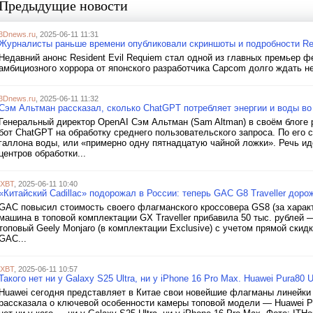
Предыдущие новости
3Dnews.ru
, 2025-06-11 11:31
Журналисты раньше времени опубликовали скриншоты и подробности Res
Недавний анонс Resident Evil Requiem стал одной из главных премьер 
амбициозного хоррора от японского разработчика Capcom долго ждать не
3Dnews.ru
, 2025-06-11 11:32
Сэм Альтман рассказал, сколько ChatGPT потребляет энергии и воды в
Генеральный директор OpenAI Сэм Альтман (Sam Altman) в своём блоге р
бот ChatGPT на обработку среднего пользовательского запроса. По его 
галлона воды, или «примерно одну пятнадцатую чайной ложки». Речь и
центров обработки...
iXBT
, 2025-06-11 10:40
«Китайский Cadillac» подорожал в России: теперь GAC G8 Traveller доро
GAC повысил стоимость своего флагманского кроссовера GS8 (за характ
машина в топовой комплектации GX Traveller прибавила 50 тыс. рублей 
топовый Geely Monjaro (в комплектации Exclusive) с учетом прямой скидк
GAC...
iXBT
, 2025-06-11 10:57
Такого нет ни у Galaxy S25 Ultra, ни у iPhone 16 Pro Max. Huawei Pura80
Huawei сегодня представляет в Китае свои новейшие флагманы линейки 
рассказала о ключевой особенности камеры топовой модели — Huawei Pu