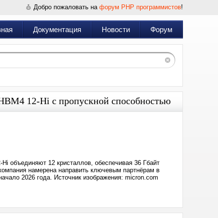
Добро пожаловать на
форум PHP программистов
!
вная
Документация
Новости
Форум
в HBM4 12-Hi с пропускной способностью
Дата:
2025-
06-
11
11:31
-Hi объединяют 12 кристаллов, обеспечивая 36 Гбайт
 компания намерена направить ключевым партнёрам в
ачало 2026 года. Источник изображения: micron.com