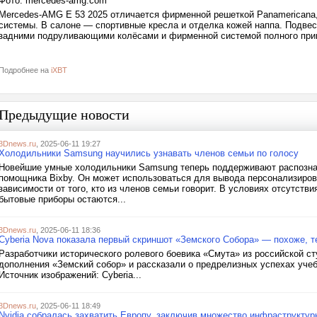
Фото: mercedes-amg.com
Mercedes-AMG E 53 2025 отличается фирменной решеткой Panamericana
системы. В салоне — спортивные кресла и отделка кожей наппа. Подвес
задними подруливающими колёсами и фирменной системой полного при
Подробнее на
iXBT
Предыдущие новости
3Dnews.ru
, 2025-06-11 19:27
Холодильники Samsung научились узнавать членов семьи по голосу
Новейшие умные холодильники Samsung теперь поддерживают распозна
помощника Bixby. Он может использоваться для вывода персонализиро
зависимости от того, кто из членов семьи говорит. В условиях отсутств
бытовые приборы остаются...
3Dnews.ru
, 2025-06-11 18:36
Cyberia Nova показала первый скриншот «Земского Собора» — похоже, те
Разработчики исторического ролевого боевика «Смута» из российской с
дополнения «Земский собор» и рассказали о предрелизных успехах учеб
Источник изображений: Cyberia...
3Dnews.ru
, 2025-06-11 18:49
Nvidia собралась захватить Европу, заключив множество инфраструкту