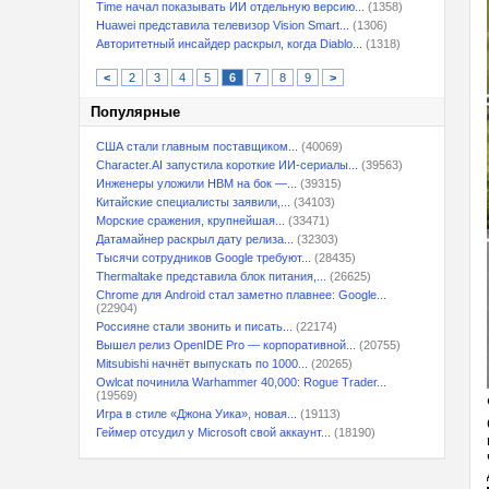
Time начал показывать ИИ отдельную версию...
(1358)
Huawei представила телевизор Vision Smart...
(1306)
Авторитетный инсайдер раскрыл, когда Diablo...
(1318)
<
2
3
4
5
6
7
8
9
>
Популярные
США стали главным поставщиком...
(40069)
Character.AI запустила короткие ИИ-сериалы...
(39563)
Инженеры уложили HBM на бок —...
(39315)
Китайские специалисты заявили,...
(34103)
Морские сражения, крупнейшая...
(33471)
Датамайнер раскрыл дату релиза...
(32303)
Тысячи сотрудников Google требуют...
(28435)
Thermaltake представила блок питания,...
(26625)
Chrome для Android стал заметно плавнее: Google...
(22904)
Россияне стали звонить и писать...
(22174)
Вышел релиз OpenIDE Pro — корпоративной...
(20755)
Mitsubishi начнёт выпускать по 1000...
(20265)
Owlcat починила Warhammer 40,000: Rogue Trader...
(19569)
Игра в стиле «Джона Уика», новая...
(19113)
Геймер отсудил у Microsoft свой аккаунт...
(18190)