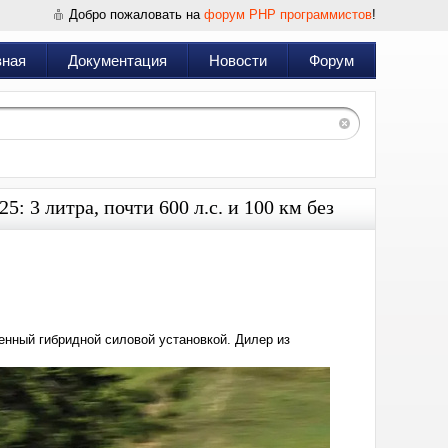
Добро пожаловать на
форум PHP программистов
!
вная
Документация
Новости
Форум
 3 литра, почти 600 л.с. и 100 км без
Дата:
2025-
06-
11
19:28
нный гибридной силовой установкой. Дилер из