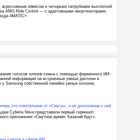
, агрессивным обвесом и четырьмя патрубками выхлопной
ка AMG Ride Control — с адаптивными амортизаторами,
вода 4MATIC+.
вание голосов членов семьи с помощью фирменного ИИ-
ванной информации на встроенные умные дисплеи в
ия у Samsung собственной линейки умных колонок,
перь это ответвление от «Смуты», а не дополнение к ней
тудии Cyberia Nova представили первый скриншот
ного приложения «Смутное время: Казачий Круг».
рных сделок в сфере ИИ