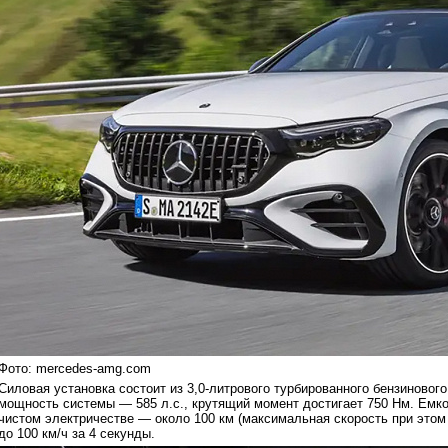
Фото: mercedes-amg.com
Силовая установка состоит из 3,0-литрового турбированного бензиновог
мощность системы — 585 л.с., крутящий момент достигает 750 Нм. Емкос
чистом электричестве — около 100 км (максимальная скорость при этом 
до 100 км/ч за 4 секунды.