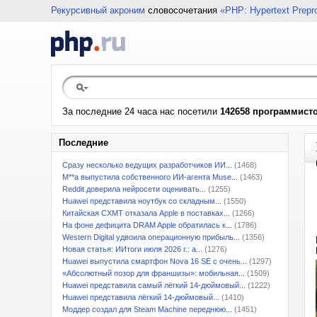
Рекурсивный акроним
словосочетания
«PHP: Hypertext Prepr
За последние 24 часа нас посетили
142658 программист
Последние
Сразу несколько ведущих разработчиков ИИ...
(1468)
M**a выпустила собственного ИИ-агента Muse...
(1463)
Reddit доверила нейросети оценивать...
(1255)
Huawei представила ноутбук со складным...
(1550)
Китайская CXMT отказала Apple в поставках...
(1266)
На фоне дефицита DRAM Apple обратилась к...
(1786)
Western Digital удвоила операционную прибыль...
(1356)
Новая статья: ИИтоги июля 2026 г.: а...
(1276)
Huawei выпустила смартфон Nova 16 SE с очень...
(1297)
«Абсолютный позор для франшизы»: мобильная...
(1509)
Huawei представила самый лёгкий 14-дюймовый...
(1222)
Huawei представила лёгкий 14-дюймовый...
(1410)
Моддер создал для Steam Machine переднюю...
(1451)