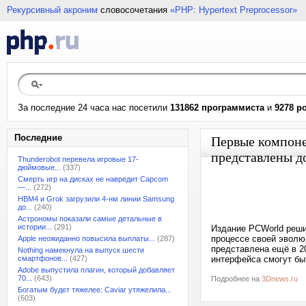
Рекурсивный акроним
словосочетания
«PHP: Hypertext Preprocessor»
За последние 24 часа нас посетили
131862 программиста
и
9278 р
Последние
Первые компоне
представлены до
Thunderobot перевела игровые 17-
дюймовые...
(337)
Смерть игр на дисках не навредит Capcom
—...
(272)
HBM4 и Grok загрузили 4-нм линии Samsung
до...
(240)
Астрономы показали самые детальные в
истории...
(291)
Издание PCWorld реши
процессе своей эволюц
Apple неожиданно повысила выплаты...
(287)
представлена ещё в 20
Nothing намекнула на выпуск шести
смартфонов...
(427)
интерфейса смогут бы
Adobe выпустила плагин, который добавляет
70...
(643)
Подробнее на
3Dnews.ru
Богатым будет тяжелее: Caviar утяжелила...
(603)