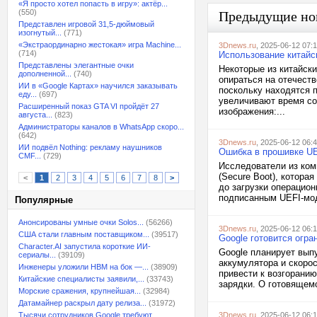
«Я просто хотел попасть в игру»: актёр...
(550)
Предыдущие но
Представлен игровой 31,5-дюймовый
изогнутый...
(771)
«Экстраординарно жестокая» игра Machine...
3Dnews.ru
, 2025-06-12 07:
(714)
Использование китайс
Представлены элегантные очки
Некоторые из китайск
дополненной...
(740)
опираться на отечест
ИИ в «Google Картах» научился заказывать
поскольку находятся 
еду...
(697)
увеличивают время со
Расширенный показ GTA VI пройдёт 27
изображения:...
августа...
(823)
Администраторы каналов в WhatsApp скоро...
(642)
3Dnews.ru
, 2025-06-12 06:
ИИ подвёл Nothing: рекламу наушников
Ошибка в прошивке UE
CMF...
(729)
Исследователи из ком
(Secure Boot), котор
<
1
2
3
4
5
6
7
8
>
до загрузки операцио
подписанным UEFI-мод
Популярные
Анонсированы умные очки Solos...
(56266)
3Dnews.ru
, 2025-06-12 06:
США стали главным поставщиком...
(39517)
Google готовится огра
Character.AI запустила короткие ИИ-
Google планирует вып
сериалы...
(39109)
аккумулятора и скорос
Инженеры уложили HBM на бок —...
(38909)
привести к возгорани
Китайские специалисты заявили,...
(33743)
зарядки. О готовящемс
Морские сражения, крупнейшая...
(32984)
Датамайнер раскрыл дату релиза...
(31972)
Тысячи сотрудников Google требуют...
3Dnews.ru
, 2025-06-12 06: