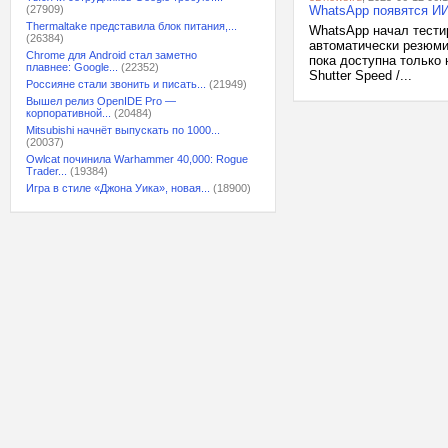
(27909)
WhatsApp появятся ИИ
Thermaltake представила блок питания,...
WhatsApp начал тести
(26384)
автоматически резюми
Chrome для Android стал заметно
пока доступна только 
плавнее: Google...
(22352)
Shutter Speed /...
Россияне стали звонить и писать...
(21949)
Вышел релиз OpenIDE Pro —
корпоративной...
(20484)
Mitsubishi начнёт выпускать по 1000...
(20037)
Owlcat починила Warhammer 40,000: Rogue
Trader...
(19384)
Игра в стиле «Джона Уика», новая...
(18900)