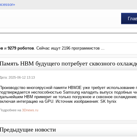
ocessor»
Гла
ов
и
9279 роботов
. Сейчас ищут 2196 программистов ...
Память HBM будущего потребует сквозного охлажд
Дата: 2025-06-12 13:13
Производство многоярусной памяти HBM3E уже требует использование п
подтверждается неспособностью Samsung наладить выпуск подобных чи
дальнейшем HBM примерит не только погружное и сквозное охлаждение,
включая интеграцию на GPU. Источник изображения: SK hynix
Подробнее на
3Dnews.ru
Предыдущие новости