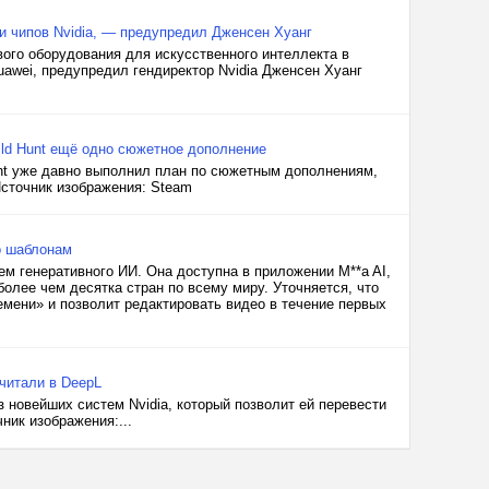
и чипов Nvidia, — предупредил Дженсен Хуанг
ого оборудования для искусственного интеллекта в
uawei, предупредил гендиректор Nvidia Дженсен Хуанг
ild Hunt ещё одно сюжетное дополнение
unt уже давно выполнил план по сюжетным дополнениям,
Источник изображения: Steam
о шаблонам
ем генеративного ИИ. Она доступна в приложении M**a AI,
более чем десятка стран по всему миру. Уточняется, что
емени» и позволит редактировать видео в течение первых
считали в DeepL
 новейших систем Nvidia, который позволит ей перевести
ник изображения:...