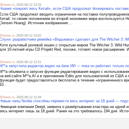
3Dnews.ru
, 2025-06-12 13:33
Huawei «покроет весь Китай», если США продолжат блокировать поставк
Если США продолжат вводить ограничения на поставки полупроводников
Китай, то своим положением во второй экономике мира воспользуется H
(Jensen Huang). Источник изображения:...
3Dnews.ru
, 2025-06-12 13:02
Слухи: разработчики ремейка «Ведьмака» сделают для The Witcher 3: W
Хотя культовый ролевой экшен с открытым миром The Witcher 3: Wild H
для 10-летней игры CD Projekt Red, похоже, готовят новое расширение. 
3Dnews.ru
, 2025-06-12 12:21
M**a запустила редактор видео на базе ИИ — пока он работает только п
M**a объявила о запуске функции редактирования видео с использовани
на веб-сайте M**a.AI и в приложении Edits для пользователей из США и 
функция будет предоставляться бесплатно в течение «ограниченного вр
10...
3Dnews.ru
, 2025-06-12 12:28
Новые чипы Nvidia способны перевести весь интернет за 18 дней — под
Немецкая компания DeepL заявила о развёртывании кластера на одной из
весь интернет лишь за 18 дней. Ранее на это требовалось 194 дня. Источ