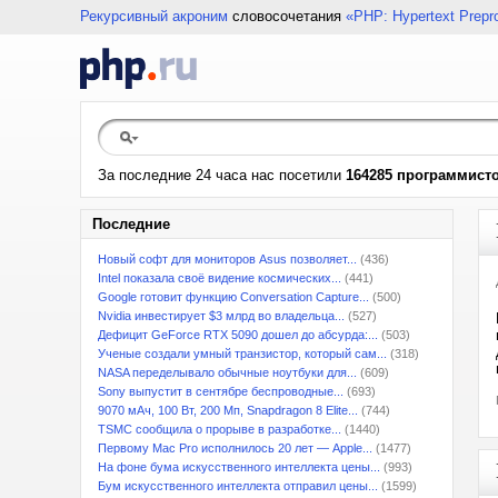
Рекурсивный акроним
словосочетания
«PHP: Hypertext Prepr
За последние 24 часа нас посетили
164285 программист
Последние
Новый софт для мониторов Asus позволяет...
(436)
Intel показала своё видение космических...
(441)
Google готовит функцию Conversation Capture...
(500)
Nvidia инвестирует $3 млрд во владельца...
(527)
Дефицит GeForce RTX 5090 дошел до абсурда:...
(503)
Ученые создали умный транзистор, который сам...
(318)
NASA переделывало обычные ноутбуки для...
(609)
Sony выпустит в сентябре беспроводные...
(693)
9070 мАч, 100 Вт, 200 Мп, Snapdragon 8 Elite...
(744)
TSMC сообщила о прорыве в разработке...
(1440)
Первому Mac Pro исполнилось 20 лет — Apple...
(1477)
На фоне бума искусственного интеллекта цены...
(993)
Бум искусственного интеллекта отправил цены...
(1599)