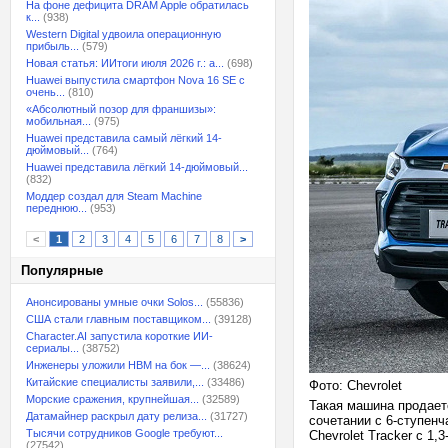
На фоне дефицита DRAM Apple обратилась
к...
(938)
Western Digital удвоила операционную
прибыль...
(579)
Новая статья: ИИтоги июля 2026 г.: а...
(698)
Huawei выпустила смартфон Nova 16 SE с
очень...
(810)
«Абсолютный позор для франшизы»:
мобильная...
(975)
Huawei представила самый лёгкий 14-
дюймовый...
(764)
Huawei представила лёгкий 14-дюймовый...
(832)
Моддер создал для Steam Machine
переднюю...
(953)
<
1
2
3
4
5
6
7
8
>
Популярные
Анонсированы умные очки Solos...
(55836)
США стали главным поставщиком...
(39128)
Character.AI запустила короткие ИИ-
сериалы...
(38752)
Инженеры уложили HBM на бок —...
(38624)
Китайские специалисты заявили,...
(33486)
Фото: Chevrolet
Морские сражения, крупнейшая...
(32589)
Такая машина продаетс
Датамайнер раскрыл дату релиза...
(31727)
сочетании с 6-ступен
Тысячи сотрудников Google требуют...
Chevrolet Tracker с 1
(27542)