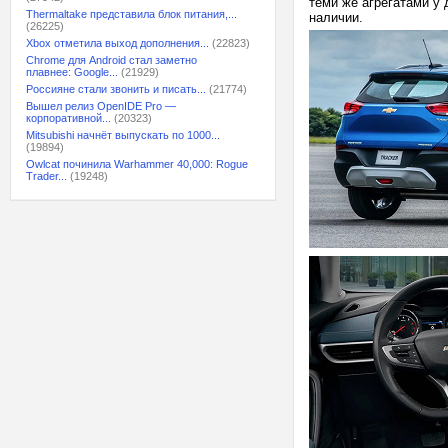
теми же агрегатами у 
Thermaltake представила блок питания,...
наличии.
(26225)
Xbox отметила выход дополнения...
(22823)
Chrome для Android стал заметно
плавнее: Google...
(21929)
Россияне стали звонить и писать...
(21774)
Вышел релиз OpenIDE Pro —
корпоративной...
(20323)
Mitsubishi начнёт выпускать по 1000...
(19894)
Owlcat починила Warhammer 40,000: Rogue
Trader...
(19248)