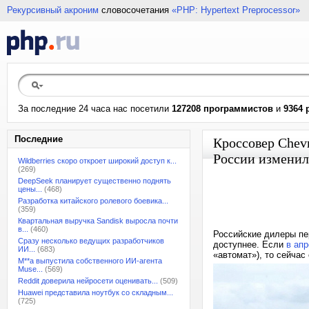
Рекурсивный акроним
словосочетания
«PHP: Hypertext Preprocessor»
За последние 24 часа нас посетили
127208 программистов
и
9364 
Последние
Кроссовер Chevr
России изменили
Wildberries скоро откроет широкий доступ к...
(269)
DeepSeek планирует существенно поднять
цены...
(468)
Разработка китайского ролевого боевика...
(359)
Квартальная выручка Sandisk выросла почти
в...
(460)
Российские дилеры пер
Сразу несколько ведущих разработчиков
доступнее. Если
в ап
ИИ...
(683)
«автомат»), то сейчас
M**a выпустила собственного ИИ-агента
Muse...
(569)
Reddit доверила нейросети оценивать...
(509)
Huawei представила ноутбук со складным...
(725)