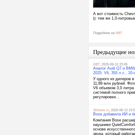
А вот стоимость Chevr
(с тем же 1,0-литровы
Подробнее на
iXBT
Предыдущие но
iXBT
, 2025-06-12 23:45
Аналог Audi Q7 и BMW
2025: V6, 355 л.с., 1
У одного из дилеров в
11,89 млн рублей. Фо
V6 объемом 3,0 литра
системой полного пр
регулировки...
3Dnews.ru
, 2025-06-12 23:
Bose добавила ИИ и бе
Компания Bose расшир
наушники QuietComfort
основе искусственног
звука, который работа