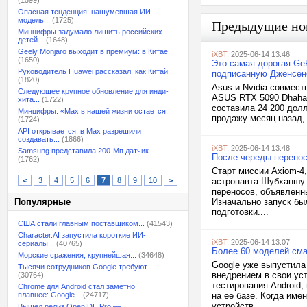
(1599)
Опасная тенденция: нашумевшая ИИ-
модель...
(1725)
Предыдущие но
Минцифры задумало лишить российских
детей...
(1648)
Geely Monjaro выходит в премиум: в Китае...
iXBT
, 2025-06-14 13:46
(1650)
Это самая дорогая Ge
Руководитель Huawei рассказал, как Китай...
подписанную Дженсено
(1820)
Asus и Nvidia совмес
Следующее крупное обновление для инди-
ASUS RTX 5090 Dhahab
хита...
(1722)
составила 24 200 дол
Минцифры: «Max в нашей жизни остается...
продажу месяц назад, 
(1724)
API открывается: в Max разрешили
создавать...
(1866)
iXBT
, 2025-06-14 13:48
Samsung представила 200-Мп датчик...
После череды перенос
(1762)
Старт миссии Axiom-4
<
3
4
5
6
7
8
9
10
>
астронавта Шубханшу 
переносов, объявленн
Популярные
Изначально запуск бы
подготовки....
США стали главным поставщиком...
(41543)
Character.AI запустила короткие ИИ-
iXBT
, 2025-06-14 13:07
сериалы...
(40765)
Более 60 моделей сма
Морские сражения, крупнейшая...
(34648)
Google уже выпустила
Тысячи сотрудников Google требуют...
внедрением в свои уст
(30764)
тестирования Android,
Chrome для Android стал заметно
плавнее: Google...
(24717)
на ее базе. Когда име
устройств...
Вышел релиз OpenIDE Pro —