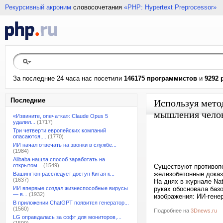
Рекурсивный акроним
словосочетания
«PHP: Hypertext Preprocessor»
За последние 24 часа нас посетили
146175 программистов
и
9292 
Последние
Используя мето
мышления челов
«Извините, опечатка»: Claude Opus 5
удалил...
(1717)
Три четверти европейских компаний
опасаются,...
(1770)
ИИ начал отвечать на звонки в службе...
(1984)
Alibaba нашла способ заработать на
открытом...
(1549)
Существуют противопо
железобетонные доказа
Вашингтон расследует доступ Китая к...
(1637)
На днях в журнале Nat
ИИ впервые создал жизнеспособные вирусы
руках обосновала баз
— в...
(1932)
изображения: ИИ-гене
В приложении ChatGPT появится генератор...
(1560)
Подробнее на
3Dnews.ru
LG оправдалась за софт для мониторов,...