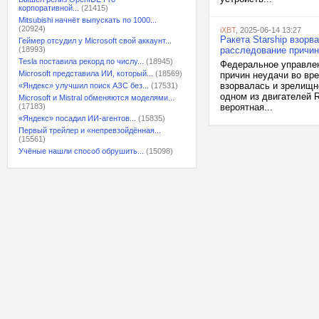
корпоративной...
(21415)
Mitsubishi начнёт выпускать по 1000...
(20924)
iXBT
, 2025-06-14 13:27
Ракета Starship взорв
Геймер отсудил у Microsoft свой аккаунт...
(18993)
расследование причин
Tesla поставила рекорд по числу...
(18945)
Федеральное управлен
Microsoft представила ИИ, который...
(18569)
причин неудачи во вре
взорвалась и зрелищн
«Яндекс» улучшил поиск АЗС без...
(17531)
одном из двигателей R
Microsoft и Mistral обменяются моделями...
(17183)
вероятная...
«Яндекс» посадил ИИ-агентов...
(15835)
Первый трейлер и «непревзойдённая...
(15561)
Учёные нашли способ обрушить...
(15098)